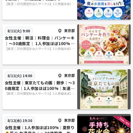
【東京｜20代限定社会人サークル】1人参加ほぼ10
0％｜少人数ゆる交流会
東京都
8/11(火) 9:00
女性主催｜朝活｜料理会｜パンケーキ
｜〜30歳限定｜ 1人参加ほぼ100% ｜
友達作り
【東京｜20代限定社会人サークル】1人参加ほぼ10
0％｜少人数ゆる交流会
東京都
8/11(火) 14:00
女性主催｜東京たてもの園｜散歩｜〜3
0歳限定｜1人参加ほぼ100%｜友達作
り
【東京｜20代限定社会人サークル】1人参加ほぼ10
0％｜少人数ゆる交流会
東京都
8/12(水) 19:30
女性主催｜1人参加ほぼ100%｜夏祭り