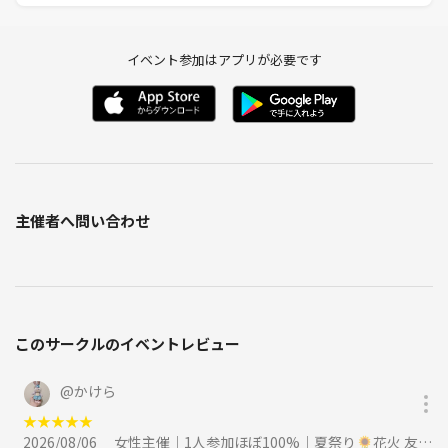
※遅れる場合は事前連絡をお願いいたします
イベント参加はアプリが必要です
💰参加費
参加費（＋つなげーと手数料）＋
カラオケ代2200円（ドリンクバー込み)
主催者へ問い合わせ
🫧イベント後🫧
希望者でゆるく夜ごはん予定🍚
（参加自由／1時間程度・1500円前後）
このサークルのイベントレビュー
🌼主催プロフィール
@
かけら
・関西出身 / 26歳
・趣味：カフェ・ご飯巡り、お散歩、音楽
★
★
★
★
★
2026/08/06
女性主催｜1人参加ほぼ100%｜夏祭り🌻花火 友達作り｜〜32歳限定 友達作りに参加
・バンドや女性アイドルも好きで、幅広く音楽を聴くのが好きです🎶