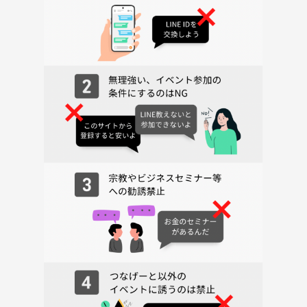
1人参加の方も安心してご参加ください✨
🌷こんな方におすすめ
・カラオケを気軽に楽しみたい
・ゆるく人と話したい
・音楽が好き
・同年代の友達をつくりたい
✔ 1人参加ほぼ100%
✔ 初心者OK
✔ 20代限定
✔ 勧誘なし
✔ 初参加歓迎