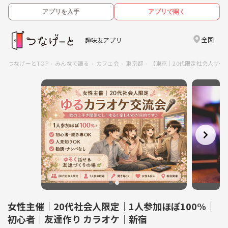
アプリを入手
アプリで開く
全国
趣味友アプリ
つなげーとTOP
みんなで語る
カフェ会
東京都
【東京｜20代限定社会人サー
女性主催｜20代社会人限定｜1人参加ほぼ100%｜
初心者｜友達作り カラオケ｜新宿