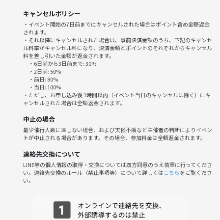
主催自身も、人前で歌ったり話すのが少し緊張するタイプです🥺
キャンセルポリシー
・イベント開始の7日前までにキャンセルされた場合はポイント含め全額返金
されます。
そのためこの会では、
・それ以降にキャンセルされた場合は、事前決済金額のうち、下記のキャンセ
歌の上手さではなく
ル料率がキャンセル料になり、決済金額とポイントのそれぞれからキャンセル
“楽しく過ごすこと”を大切にしています✨
料を差し引いた金額が返金されます。
・6日前から3日前まで: 30%
・2日前: 50%
✔ 初心者大歓迎
・前日: 80%
・当日: 100%
✔ 聞き専OK
・ただし、お申し込み後 1時間以内（イベント当日のキャンセルは除く）にキ
✔ 話すのが苦手な方もOK
ャンセルされた場合は全額返金されます。
中止の場合
順番に歌ったり、ゆるく会話しながら楽しむスタイルです🎶
最少催行人数に達しない場合、および天候不順など主催者の判断によりイベン
トが中止される場合があります。その場合、参加料金は全額返金されます。
音楽を通して、無理なく楽しめる場にしたいと思っています
連絡先交換について
LINE等の個人情報の取得・交換については双方同意のうえ慎重に行ってくださ
い。連絡先交換のルール（禁止事項等）について詳しくは
こちら
をご覧くださ
26歳女性が主催しているため、
い。
女性の方も安心して参加しやすい会です
毎回女性比率も高めで、落ち着いた雰囲気です😌
主催がフォローするので、