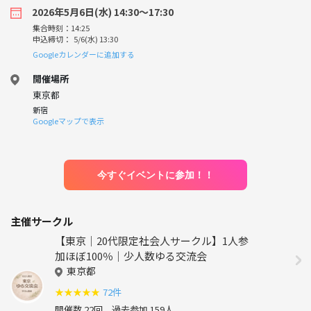
2026年5月6日(水) 14:30〜17:30
集合時刻：14:25
申込締切： 5/6(水) 13:30
Googleカレンダーに追加する
開催場所
東京都
新宿
Googleマップで表示
今すぐイベントに参加！！
主催サークル
【東京｜20代限定社会人サークル】1人参
加ほぼ100％｜少人数ゆる交流会
東京都
★
★
★
★
★
72件
開催数 22回
過去参加 159人