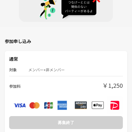
💬参加者の声
・同年代の方と話せて楽しかったです
・平和な雰囲気で安心して過ごせました
・1人参加でも自然に会話できました
参加申し込み
通常
📍開催場所
新宿駅周辺カラオケ
対象
メンバー+非メンバー
※詳細は参加確定後にご案内
￥1,250
参加料
⏰日時
5月6日 14:30〜17:30
※14:25集合
募集終了
※途中参加OK