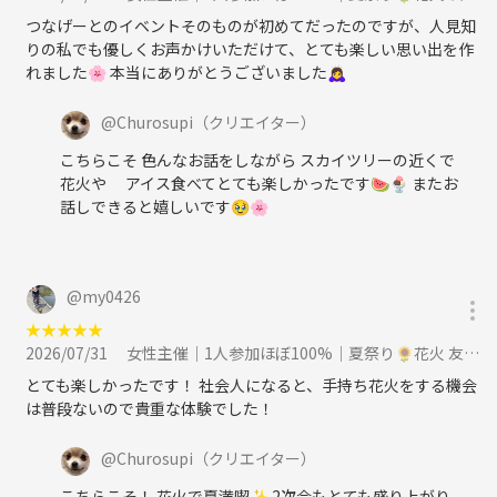
つなげーとのイベントそのものが初めてだったのですが、人見知
人前で歌ったり話すのは少し緊張するタイプですが、
りの私でも優しくお声かけいただけて、とても楽しい思い出を作
みんなでゆるく平和に楽しい時間を過ごせたら嬉しいです☺️
れました🌸 本当にありがとうございました🙇‍♀️
@
Churosupi
（クリエイター）
こちらこそ 色んなお話をしながら スカイツリーの近くで
⚠️ご参加前にご確認ください
花火や アイス食べてとても楽しかったです🍉🍨 またお
・20代社会人限定（男女OK）
話しできると嬉しいです🥹🌸
・出会い目的禁止
・イベント主催者参加不可
・他のイベント及びサークルの勧誘禁止
・営業 / 勧誘（宗教・ビジネス等）禁止
@
my0426
※確認された場合はその場で退場していただきます
★
★
★
★
★
2026/07/31
女性主催｜1人参加ほぼ100%｜夏祭り🌻花火 友達作り｜〜34歳限定 友達作りに参加
※満席になり次第締切
とても楽しかったです！ 社会人になると、手持ち花火をする機会
は普段ないので貴重な体験でした！
男女比の調整をする場合がございます(参加費返金対応)予めご了承くだ
さい
@
Churosupi
（クリエイター）
こちらこそ！ 花火で夏満喫✨ 2次会もとても盛り上がり