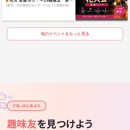
🌻花火 友達作り｜〜29歳限定 友達
作り
【東京｜20代限定社会人サークル】1人参加ほぼ10
0％｜少人数ゆる交流会
他のイベントをもっと見る
✧
✦
さあ、はじめよう
趣味友
を見つけよう