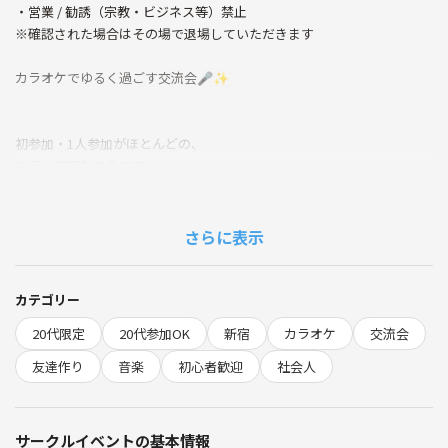
・営業 / 勧誘（宗教・ビジネス等）禁止
※確認された場合はその場で退場していただきます
カラオケでゆるく過ごす交流会🎤✨
初参加・1人参加がほとんどの、
ゆるい雰囲気の会です☺️
20代中心の、ゆるい友達作りカラオケ会
さらに表示
「なにか新しいこと始めたい」
「カラオケ好きな友達ほしい」
「みんなでわちゃわちゃしたい」
カテゴリー
20代限定
20代参加OK
新宿
カラオケ
交流会
そんな方ぜひどうぞ✨
友達作り
音楽
初心者歓迎
社会人
🎤この会について
サークルイベントの基本情報