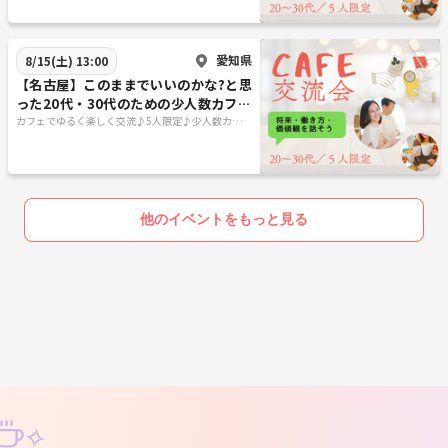
愛知県
8/15(土) 13:00
【名古屋】このままでいいのかな?と思
った20代・30代のための少人数カフェ
会☕将来・働き方・価値観を話そう✨
カフェでゆるく楽しく交流♪5人限定♪少人数カフェ
会
他のイベントをもっと見る
✧