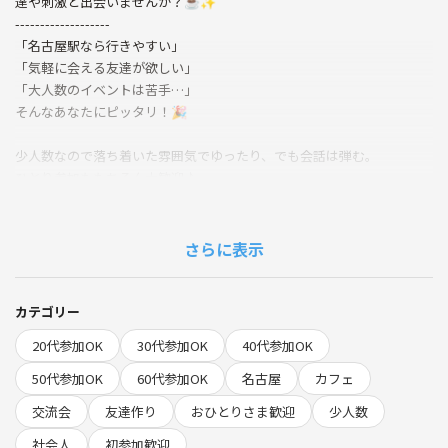
達や刺激と出会いませんか？☕✨
-------------------
「名古屋駅なら行きやすい」
「気軽に会える友達が欲しい」
「大人数のイベントは苦手…」
そんなあなたにピッタリ！🎉
少人数なので落ち着いた雰囲気でゆったり、でも会話は弾む。
ひとり参加ももちろん大歓迎♪
友達作りや、仕事終わり/勉強帰りのリフレッシュにもどうぞ！
さらに表示
◆当日の流れ
①カフェで集合
②スタート＆自己紹介タイム
カテゴリー
③みんなでフリートーク（趣味の話・最近のやりたいこと等）
20代参加OK
30代参加OK
40代参加OK
④解散
50代参加OK
60代参加OK
名古屋
カフェ
🌱サークルの雰囲気
交流会
友達作り
おひとりさま歓迎
少人数
・初参加＆おひとりさまが安心して参加できるアットホームな交流会で
す。
社会人
初参加歓迎