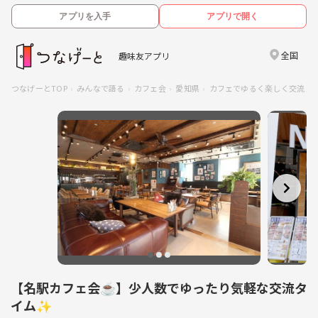
アプリを入手
アプリで開く
全国
趣味友アプリ
つなげーとTOP
みんなで語る
カフェ会
愛知県
カフェでゆるく楽しく交流♪
【名駅カフェ会☕】少人数でゆったり気軽な交流タ
イム✨