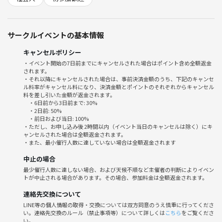
・会話が苦手な方も主催者がさりげなくサポート＆フォロー。
・年齢や職業・バックグラウンドいろいろ！思わぬ共通点に出会えた
り、趣味のネットワークが広がります。
サークルイベントの基本情報
・「話してみたい」「新しい友達ができる」など参加メリット多数！
キャンセルポリシー
1. 少人数なので全員としっかり話せる
・イベント開始の7日前までにキャンセルされた場合はポイント含め全額返金
されます。
2. カフェ会ならではの落ち着いた空間
・それ以降にキャンセルされた場合は、事前決済金額のうち、下記のキャンセ
3. 趣味やお気に入りを気軽にシェアできる
ル料率がキャンセル料になり、決済金額とポイントのそれぞれからキャンセル
4. 一期一会の楽しさ
料を差し引いた金額が返金されます。
・6日前から3日前まで: 30%
・初回特有の緊張も、和やかな雰囲気で自然とほぐれます！
・2日前: 50%
・前日および当日: 100%
・ただし、お申し込み後 2時間以内（イベント当日のキャンセルは除く）にキ
⚠️注意事項⚠️
ャンセルされた場合は全額返金されます。
・飲食代は各自でお願いしております。
・また、最小催行人数に達していない場合は全額返金されます
中止の場合
下記の行為はご遠慮ください。
最少催行人数に達しない場合、および天候不順など主催者の判断によりイベン
・勧誘・営業・告知・引き抜き・しつこいナンパ・暴言など
トが中止される場合があります。その場合、参加料金は全額返金されます。
・サークルやイベントの輪を乱す行動をする方、運営側の指示に従って
いただけない方や運営側が参加者様としてふさわしくないと判断した方
連絡先交換について
は、参加をお断りする場合がございます。
LINE等の個人情報の取得・交換については双方同意のうえ慎重に行ってくださ
い。連絡先交換のルール（禁止事項等）について詳しくは
こちら
をご覧くださ
い。