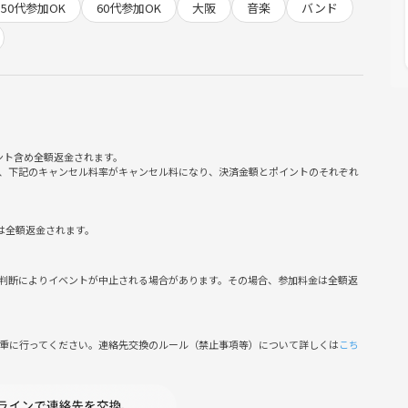
50代参加OK
60代参加OK
大阪
音楽
バンド
ント含め全額返金されます。
、下記のキャンセル料率がキャンセル料になり、決済金額とポイントのそれぞれ
は全額返金されます。
判断によりイベントが中止される場合があります。その場合、参加料金は全額返
慎重に行ってください。連絡先交換のルール（禁止事項等）について詳しくは
こち