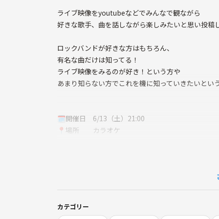
ライブ映像をyoutubeなどでみんなで観ながら
好きな歌手、曲を話しながら楽しみたいと思い投稿し
ロックバンドが好きな方はもちろん、
有名な曲だけは知ってる！
ライブ映像をみるのが好き！という方や
あまり知らない方でこれを機に知っていきたいとい
🗓開催日 6/13（土）21:00
📍場所 カラオケ
・1人参加OK
・初参加の方大歓迎
・バンド好き・音楽好き歓迎
カテゴリー