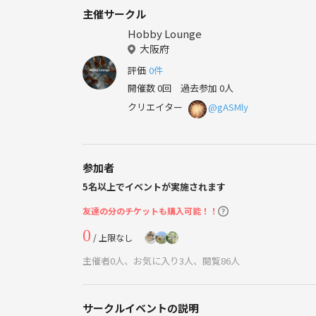
主催サークル
Hobby Lounge
大阪府
評価
0件
開催数 0回
過去参加 0人
クリエイター
@gASMly
参加者
5名以上でイベントが実施されます
友達の分のチケットも購入可能！！
0
/ 上限なし
主催者0人、お気に入り3人、閲覧86人
サークルイベントの説明