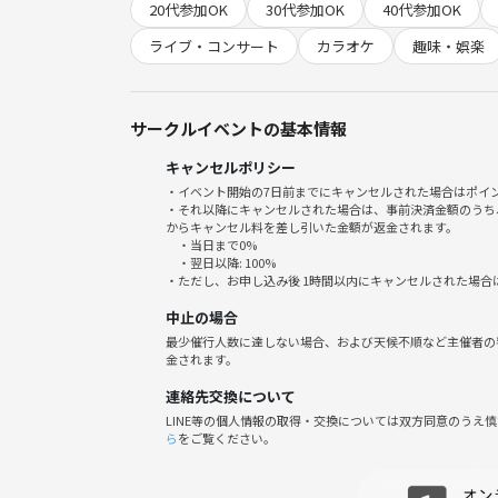
20代参加OK
30代参加OK
40代参加OK
ライブ・コンサート
カラオケ
趣味・娯楽
サークルイベントの基本情報
キャンセルポリシー
・イベント開始の7日前までにキャンセルされた場合はポイ
・それ以降にキャンセルされた場合は、事前決済金額のうち
からキャンセル料を差し引いた金額が返金されます。
・当日まで0%
・翌日以降: 100%
・ただし、お申し込み後 1時間以内にキャンセルされた場合
中止の場合
最少催行人数に達しない場合、および天候不順など主催者の
金されます。
連絡先交換について
LINE等の個人情報の取得・交換については双方同意のうえ
ら
をご覧ください。