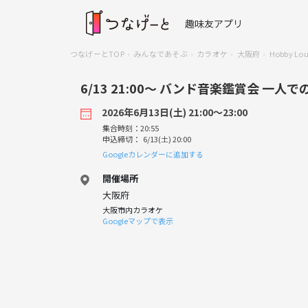
趣味友アプリ
つなげーとTOP
みんなであそぶ
カラオケ
大阪府
Hobby Lo
6/13 21:00〜 バンド音楽鑑賞会 一
2026年6月13日(土) 21:00〜23:00
集合時刻：20:55
申込締切： 6/13(土) 20:00
Googleカレンダーに追加する
開催場所
大阪府
大阪市内カラオケ
Googleマップで表示