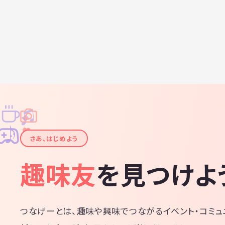
♫
✧
✦
✦
♪
✧
さあ、はじめよう
趣味友
を見つけよ
つなげーとは、趣味や興味でつながるイベント・コミュ