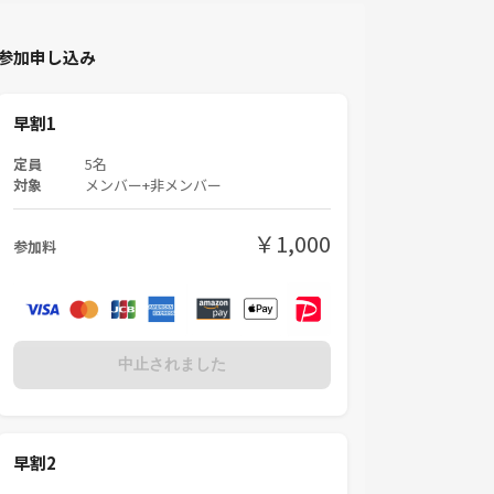
参加申し込み
早割1
定員
5名
対象
メンバー+非メンバー
￥1,000
参加料
中止されました
早割2