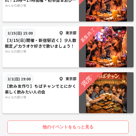
れ！15時〜17時開催・初参加＆おひと
り様歓迎のゆるカラ貸切イベント
みんなの遊び場
東京都
3/15(日) 15:00
【3/15(日)開催・新宿駅近く】少人数
限定🎤カラオケ好きで歌いましょう！
みんなの遊び場
東京都
3/1(日) 19:00
【飲み友作り】ちばチャンでとにかく
楽しく飲みたい人の会
みんなの遊び場
他のイベントをもっと見る