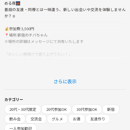
める夜🌉
普段の友達・同僚とは一味違う、新しい出会いや交流を体験しません
か？☺️
💰参加費:3,500円
📍場所:新宿のチバちゃん
※場所の詳細はメッセージにて共有いたします
「おいしい唐揚げで盛り上がりたい！」
「仲間と気軽な飲み会に参加したい」
「大人数の飲み会はちょっと苦手だけど、少人数で安心して楽しみた
い」
そんな方にぴったりの、ゆるっと飲み仲間作りイベントです！✨
さらに表示
友達同士でも、お1人参加でも安心してご参加ください🍺
🌱サークルの雰囲気
カテゴリー
・20〜30代が中心、飲み会好きはもちろん「久しぶりに飲み友達欲し
20代・30代限定
20代参加OK
30代参加OK
新宿
い」などライトな動機の方も大歓迎！
・初参加・お1人様もリラックスできる雰囲気を大切にしています🧃
飲み会
交流会
グルメ
お酒
友達作り
スタッフや常連メンバーがしっかりフォローします。
一人参加歓迎