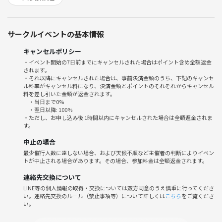
・笑顔と会話が絶えない、アットホームで自然体の会です。
⚠️注意事項⚠️
サークルイベントの基本情報
下記の行為はご遠慮ください。
・勧誘・営業・告知・引き抜き・しつこいナンパ・暴言など
キャンセルポリシー
・過度なナンパ行為や迷惑行為
・イベント開始の7日前までにキャンセルされた場合はポイント含め全額返金
・開催内容や風景写真、動画のSNS等への無許可投稿
されます。
サークルやイベントの輪を乱す行動をする方、運営側の指示に従ってい
・それ以降にキャンセルされた場合は、事前決済金額のうち、下記のキャンセ
ル料率がキャンセル料になり、決済金額とポイントのそれぞれからキャンセル
ただけない方や運営側が参加者様としてふさわしくないと判断した方
料を差し引いた金額が返金されます。
は、参加をお断りする場合がございます。
・当日まで0%
・翌日以降: 100%
・ただし、お申し込み後 1時間以内にキャンセルされた場合は全額返金されま
チバちゃんで新しい飲み仲間たちでリフレッシュしませんか？
す。
皆さまのご参加、心よりお待ちしています🍗🌟
中止の場合
最少催行人数に達しない場合、および天候不順など主催者の判断によりイベン
トが中止される場合があります。その場合、参加料金は全額返金されます。
連絡先交換について
LINE等の個人情報の取得・交換については双方同意のうえ慎重に行ってくださ
い。連絡先交換のルール（禁止事項等）について詳しくは
こちら
をご覧くださ
い。