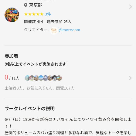
東京都
★
★
★
★
★
3件
開催数 4回
過去参加 25人
クリエイター
@morecom
参加者
9名以上でイベントが実施されます
0
/ 11人
主催者0人、お気に入り8人、閲覧107人
サークルイベントの説明
6/7（日）19時から新宿のチバちゃんにてワイワイ飲み会を開催しま
す！
圧倒的ボリュームのバカ盛り料理と多彩なお酒で、気軽なトークを楽し