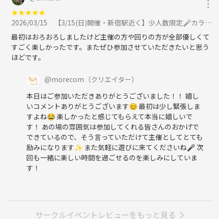
★
★
★
★
★
2026/03/15
【3/15(日)開催・新宿駅近く】少人数限定🎤カラオケ好きで歌いましょう！に参加
最初はおろおろしましたけど主催の方や回りの方が全部優しくて
すごく楽しかったです。またぜひ参加させていただきたいと思う
ほどです。
@
morecom
（クリエイター）
本日はご参加いただきありがとうございました！！ 嬉し
いコメントありがとうございます😊 最初は少し緊張しま
すよね😂 楽しかったと感じてもらえて本当に嬉しいで
す！ あの場の雰囲気は参加してくれる皆さんのおかげで
できているので、そう言っていただけて主催としてとても
励みになります✨ また気軽に遊びに来てくださいね🎤 次
回も一緒に楽しい時間を過ごせるのを楽しみにしていま
す！
サークルイベントレビューをもっと見る