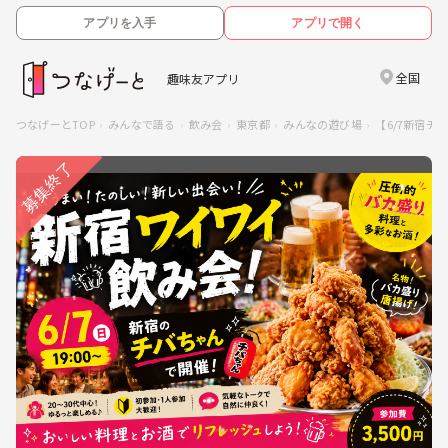
アプリを入手
アプリで開く
全国
趣味友アプリ
つなげーとTOP
みんなで語る
飲み会
東京都
みんなの遊び場
【6/7新宿