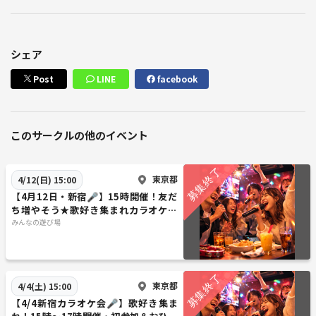
シェア
Post
LINE
facebook
このサークルの他のイベント
東京都
4/12(日) 15:00
【4月12日・新宿🎤】15時開催！友だ
ち増やそう★歌好き集まれカラオケ会
【初参加・一人参加大歓迎】
みんなの遊び場
東京都
4/4(土) 15:00
【4/4新宿カラオケ会🎤】歌好き集ま