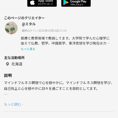
このページのクリエイター
@ミタル
最終ログイン:2025年10月16日 17:14
医療と教育現場で教員してます。大学院で学んだ心理学に
加えて仏教、哲学、中国医学、東洋思想を学び現在はカウ
ンセラーや占い鑑定師の仕事もやってます。若い人達の役
もっと見る
に立つことで社会貢献したいと思ってます。自分を変えた
主な活動場所
い、知りたい、人の役に立てる自分になりたい人との出会
いを求めてます。趣味は植物を育てること、野鳥を見るこ
北海道
と、音楽、写真、旅。チャイやロイヤルミルクティーが好
きです。
説明
マインドフルネス瞑想で心を穏やかに。マインドフルネス瞑想を学び、
自己向上と心を穏やかに日々を過ごすことを目的としてます。
最近はビジネスマンや企業でも取り入れられている瞑想。
もっと読む…
10代20代のこれから社会を担う若い世代向けサークルです。