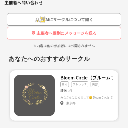
主催者へ問い合わせ
【サークル設立の想い】
多くの方々が病んでいる現代。ストレスはつきもの。病気になる前に心
と身体の健康を取り戻したい。 病気が悪化する前に改善させたい。
AIにサークルについて聞く
予防医学への思いは現役で病院ナースをしていた時から日々募っていま
💬 主催者へ個別にメッセージを送る
した。大学院で予防医学を研究し、大学教員の側ら医療系NPO活動を経
て、現在は様々な観点からカウンセリングも行なっています。
※内容は他の参加者には公開されません
マインドフルネス瞑想を学ぶうちに病気の方だけではなく、今健康な若
あなたへのおすすめサークル
い世代こそ取り入れられると良いと思うようになりました。
そこには無限に近い価値があるからです。
Bloom Circle（ブルームサー
これから社会を担う若い世代からの要望が多くサークルとして立ち上げ
ヨガ
ストレッチ
美容
ました。
評価
0件
興味のある方、参加してみたい方、瞑想を勉強したい方、ぜひ連絡くだ
東京都
さい。