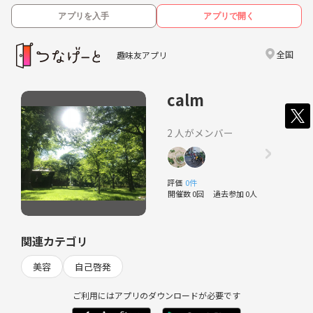
アプリを入手
アプリで開く
全国
趣味友アプリ
calm
2 人がメンバー
評価
0件
開催数 0回
過去参加 0人
関連カテゴリ
美容
自己啓発
ご利用にはアプリのダウンロードが必要です