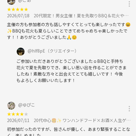
★
★
★
★
★
2026/07/18
20代限定！男女主催！夏を先取りBBQ＆花火やりましょう！🌞🎆に参加
主催の方も参加者の方も話しやすくてとっても楽しかったです😆
✨️BBQも花火も夏らしいことできてめちゃめちゃ楽しかったで
す！！ありがとうございました🙏😊
@
hIf8pE
（クリエイター）
ご参加いただきありがとうございました☺️BBQと手持ち
花火で夏を先取りでき、楽しい思い出を作ることができま
したね！素敵な方々と出会えてとても嬉しいです！ 今後
もよろしくお願いいたします！
@
ゆぴこ
★
★
★
★
★
2026/07/11
20代中心🍔✨ ワンハンドフード×お酒×人生ゲーム交流会 🎲🍻に参加
初参加だったのですが、皆さんが優しく、あまり緊張することな
く、楽しめました。