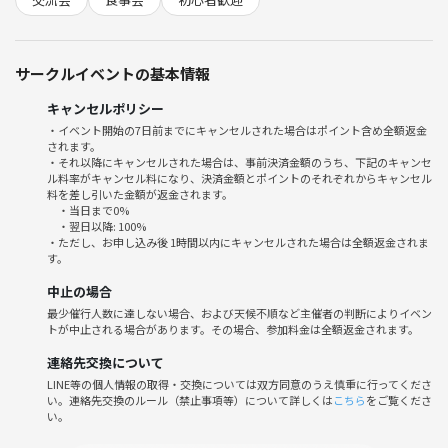
場所 五反田駅近レンタルスペース
※詳細は追って連絡します
サークルイベントの基本情報
参加費 3000円(場所代+飲食代含めて)
プログラム
キャンセルポリシー
18:00〜18:20 ゆる自己紹介
・イベント開始の7日前までにキャンセルされた場合はポイント含め全額返金
されます。
* 名前
・それ以降にキャンセルされた場合は、事前決済金額のうち、下記のキャンセ
* 好きな食べ物
ル料率がキャンセル料になり、決済金額とポイントのそれぞれからキャンセル
* タコパ経験ある？
料を差し引いた金額が返金されます。
・当日まで0%
・翌日以降: 100%
18:20〜18:50 たこ焼き第1ラウンド
・ただし、お申し込み後 1時間以内にキャンセルされた場合は全額返金されま
す。
王道具材
* タコ* チーズ* ウインナー* 餅を焼く
中止の場合
最少催行人数に達しない場合、および天候不順など主催者の判断によりイベン
1850〜19:00 ベスト具材会議
トが中止される場合があります。その場合、参加料金は全額返金されます。
みんなで次何入れる？を決める
連絡先交換について
LINE等の個人情報の取得・交換については双方同意のうえ慎重に行ってくださ
19:00〜19:40 たこ焼き第2ラウンド
い。連絡先交換のルール（禁止事項等）について詳しくは
こちら
をご覧くださ
変わり種チャレンジ
い。