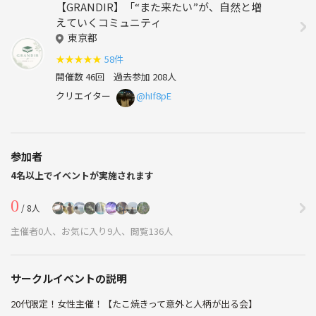
【GRANDIR】「“また来たい”が、自然と増
えていくコミュニティ
東京都
★
★
★
★
★
58件
開催数 46回
過去参加 208人
クリエイター
@hIf8pE
参加者
4名以上でイベントが実施されます
0
/ 8人
主催者0人、お気に入り9人、閲覧136人
サークルイベントの説明
20代限定！女性主催！【たこ焼きって意外と人柄が出る会】