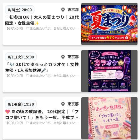
東京都
8/8(土) 20:00
｜初参加OK｜大人の夏まつり｜20代
限定・女性主催✨
【GRANDIR】「“また来たい”が、自然と増えていく
コミュニティ
東京都
8/11(火) 15:00
「🎶 20代でゆるっとカラオケ！女性
主催・1人参加歓迎🎤」
【GRANDIR】「“また来たい”が、自然と増えていく
コミュニティ
東京都
8/14(金) 19:30
💖 あの頃の放課後。 20代限定｜「プ
ロフ書いて！」をもう一度。平成プロ
フ帳交換会
【GRANDIR】「“また来たい”が、自然と増えていく
コミュニティ