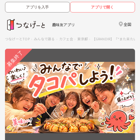
アプリを入手
アプリで開く
全国
趣味友アプリ
つなげーとTOP
みんなで語る
カフェ会
東京都
【GRANDIR】「“また来た