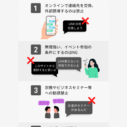
みなさんのご参加をお待ちしています😊
【お願い】
参加者の皆さまが安心して楽しめる場づくりのため、以下の行為は禁止
しております。
・MLM、ネットワークビジネス等の勧誘・宗教活動や政治活動への勧
誘・営業、商材販売、引き抜き行為・ナンパや恋愛目的での参加・その
他、参加者が不快に感じる行為
発覚した場合はご退場いただく場合がございます。
皆さまが安心して参加できる場づくりにご協力をお願いいたします☺️
初参加・一人参加も大歓迎です♪
お気軽にご参加ください！