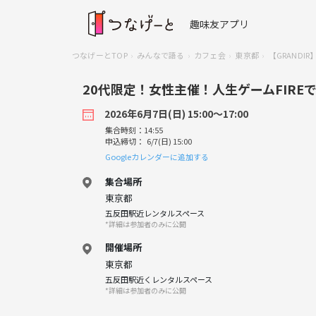
趣味友アプリ
つなげーとTOP
みんなで語る
カフェ会
東京都
【GRAND
20代限定！女性主催！人生ゲームFIRE
2026年6月7日(日) 15:00〜17:00
集合時刻：14:55
申込締切： 6/7(日) 15:00
Googleカレンダーに追加する
集合場所
東京都
五反田駅近レンタルスペース
*詳細は参加者のみに公開
開催場所
東京都
五反田駅近くレンタルスペース
*詳細は参加者のみに公開