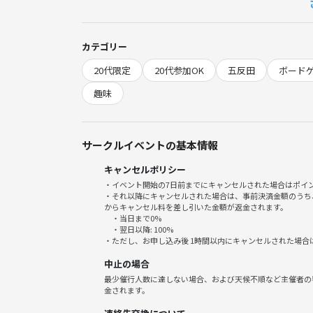
日時 6月7日(日)
時間 15時〜17時
場所 五反田駅近レンタルスペース
カテゴリー
※詳細は追って連絡
20代限定
20代参加OK
五反田
ボード
当日の流れ
趣味
1. 自己紹介（5分）
2. おやつを食べながら人生ゲーム（80分）
サークルイベントの基本情報
3. 振り返りトーク（15分）
キャンセルポリシー
4. フリータイム（10分）
・イベント開始の7日前までにキャンセルされた場合はポイ
・それ以降にキャンセルされた場合は、事前決済金額のうち
【お願い】
からキャンセル料を差し引いた金額が返金されます。
・当日まで0%
・翌日以降: 100%
参加者の皆さまが安心して楽しめる場づくりのため
・ただし、お申し込み後 1時間以内にキャンセルされた場合
中止の場合
・MLM、ネットワークビジネス等の勧誘・宗教活動
最少催行人数に達しない場合、および天候不順など主催者の
恋愛目的での参加・その他、参加者が不快に感じる
金されます。