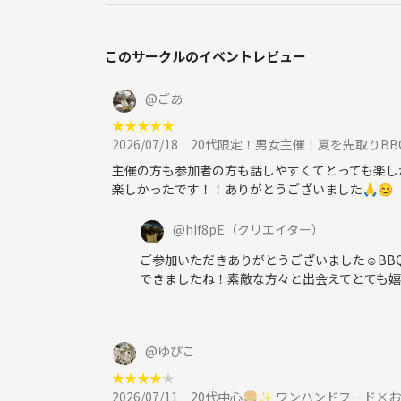
このサークルのイベントレビュー
@
ごあ
★
★
★
★
★
2026/07/18
20代限定！男女主催！夏を先取りBB
主催の方も参加者の方も話しやすくてとっても楽しか
楽しかったです！！ありがとうございました🙏😊
@
hIf8pE
（クリエイター）
ご参加いただきありがとうございました☺️B
できましたね！素敵な方々と出会えてとても嬉
@
ゆぴこ
★
★
★
★
★
2026/07/11
20代中心🍔✨ ワンハンドフード×お