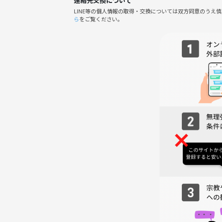
連絡先交換について
発覚した場合はご退場いただく場合がございます。
LINE等の個人情報の取得・交換については双方同意のうえ
ら
をご覧ください。
皆さまが安心して参加できる場づくりにご協力をお願
初参加・一人参加も大歓迎です♪
お気軽にご参加ください！
主催の紹介
はじめまして！
主催のみちかです🌱
美容・読書・カフェ巡りが好きで、新しいことに挑
「一人だと始めにくいことも、みんなとなら気軽に
そんな場を作りたくてGRANDIRを運営しています☺️
初参加や一人参加の方も大歓迎です♪