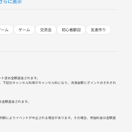
さらに表示
ゲーム
ゲーム
交流会
初心者歓迎
友達作り
ント含め全額返金されます。
、下記のキャンセル料率がキャンセル料になり、決済金額とポイントのそれぞれ
、以下の行為は禁止しております。
は全額返金されます。
や政治活動への勧誘・営業、商材販売、引き抜き行為・ナンパや
判断によりイベントが中止される場合があります。その場合、参加料金は全額返
行為