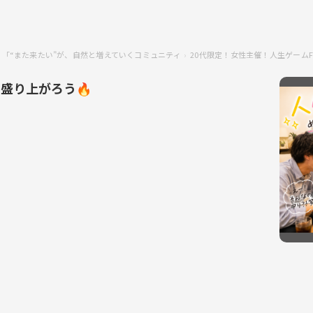
IR】「“また来たい”が、自然と増えていくコミュニティ
20代限定！女性主催！人生ゲームF
で盛り上がろう🔥