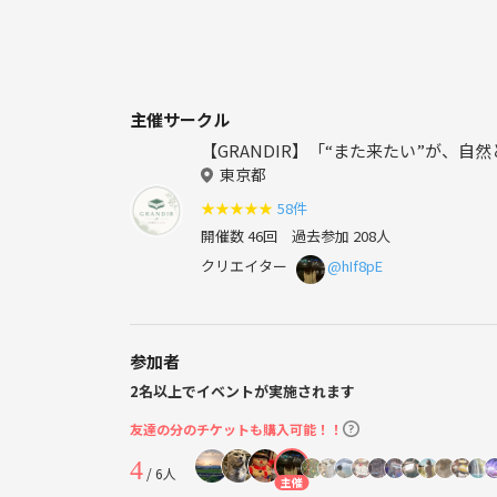
主催サークル
【GRANDIR】「“また来たい”が、
東京都
★
★
★
★
★
58件
開催数 46回
過去参加 208人
クリエイター
@hIf8pE
参加者
2名以上でイベントが実施されます
友達の分のチケットも購入可能！！
4
/ 6人
主催