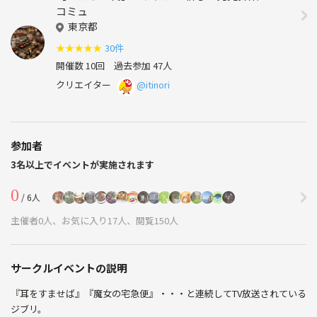
コミュ
東京都
★
★
★
★
★
30件
開催数 10回
過去参加 47人
クリエイター
@itinori
参加者
3名以上でイベントが実施されます
0
/ 6人
主催者0人、お気に入り17人、閲覧150人
サークルイベントの説明
『耳をすませば』『魔女の宅急便』・・・と連続してTV放送されている
ジブリ。