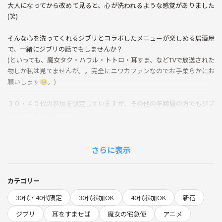
大人になってから改めて見ると、心が洗われるような感覚がありました
(笑)
そんな心を洗ってくれるジブリとコラボしたメニューが楽しめる居酒屋
で、一緒にジブリの話でもしませんか？
(といっても、魔女タク・ハウル・トトロ・耳すま、などTVで放送された
物しか私は見てませんが。。完全にニワカファンなのでお手柔らかにお
願いします🥹。)
３０・４０代の参加を想定していますが、その他の年齢層の方でもジブ
リ愛がある方なら歓迎(^○^)
【今回のお店】
かまくら個室ビストロ KAMAKURA 新宿店
さらに表示
https://tabelog.com/tokyo/A1304/A130401/13261756/dtlrvwlst/B5262
65744/?type=0
カテゴリー
【料金】
30代・40代限定
30代参加OK
40代参加OK
新宿
サイトに支払うイベント参加費５００円＋当日はアラカルトで注文する
予定なので、現地で割り勘となります(ドリンク代など明らかに金額に
ジブリ
耳をすませば
魔女の宅急便
アニメ