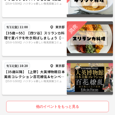
催】
【35から50代】ハツタン☺️新しい発見探索コミュ
東京都
9/11(金) 11:00
【35歳ー55】【四ツ谷】スリランカ料
理で夏バテを吹き飛ばしましょう【女
性主催】
【35から50代】ハツタン☺️新しい発見探索コミュ
東京都
9/11(金) 18:20
【35歳以降】【上野】大英博物館日本
美術コレクション百花繚乱&センベロ
【女性主催】
【35から50代】ハツタン☺️新しい発見探索コミュ
他のイベントをもっと見る