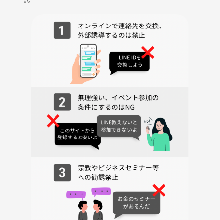
い。
１８時頃解散予定
※二次会は予定していません。
主催は次の日早朝から仕事なので帰宅させて頂きますm(__)m
■ キャンセルについて
・参加できなくなった場合は必ずつなげーとの「チケット画面から」キ
ャンセルをしてください。メッセージでの連絡は不要です
・少人数のイベントですので、直前のキャンセルはお控えください。
※途中退席・途中参加 歓迎
※席替えはありません。
※終わり時間は状況によります。
■ 下記了承の上ご参加ください
※途中参加、途中退出は問題ありません。
※なんらかの理由で入店できない場合は付近で入れるお店での食事会に
変更します。
※営業、勧誘、ナンパ、迷惑行為がある場合はつなげーとに報告の上、
今後のイベント参加が不可となります。