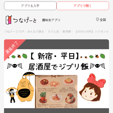
アプリを入手
アプリで開く
全国
趣味友アプリ
つなげーとTOP
みんなで語る
カフェ会
東京都
【35から50代】ハツタン☺️