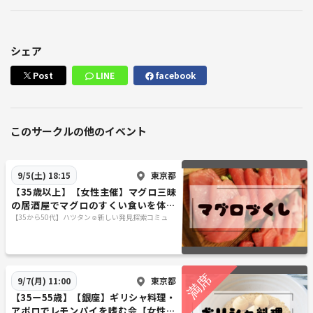
シェア
Post
LINE
facebook
このサークルの他のイベント
東京都
9/5(土) 18:15
【35歳以上】【女性主催】マグロ三昧
の居酒屋でマグロのすくい食いを体験
する会【中野】
【35から50代】ハツタン☺️新しい発見探索コミュ
東京都
9/7(月) 11:00
【35ー55歳】【銀座】ギリシャ料理・
アポロでレモンパイを嗜む会【女性主