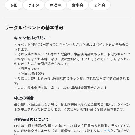
差が出る場合は、多く飲んだ方から多めに頂く場合があります。)
映画
グルメ
居酒屋
食事会
交流会
【流れ】
６月１２日(金) １６時 集合(集合場所は日程が近くなったらメッセし
サークルイベントの基本情報
ます)
アラカルトで注文。ジブリコラボのメニューはそんなに多くないので、
キャンセルポリシー
一通り全種類１品ずつ注文してみても良いかなと思っていますが、皆で
・イベント開始の7日前までにキャンセルされた場合はポイント含め全額返金
当日に決めましょう♪
されます。
メニュー例；
・それ以降にキャンセルされた場合は、事前決済金額のうち、下記のキャンセ
ル料率がキャンセル料になり、決済金額とポイントのそれぞれからキャンセル
●天空少女が作る特製シチュー 〜思い出の目玉焼きトースト〜 1380
料を差し引いた金額が返金されます。
円
・当日まで0%
● 神隠しの屋台特製謎のプルプル 880円
・翌日以降: 100%
・ただし、お申し込み後 1時間以内にキャンセルされた場合は全額返金されま
● もののけ干し肉のカルボナーラ 1380円
す。
●魔女タクのチョコレートケーキ 1180円
・また、最小催行人数に達していない場合は全額返金されます
中止の場合
他、コラボ以外のメニューで
最少催行人数に達しない場合、および天候不順など主催者の判断によりイベン
・燃えるハンバーグ
トが中止される場合があります。その場合、参加料金は全額返金されます。
・鴨のロースト アピシウスソース
連絡先交換について
・肉汁！！サルシッチャソーセージ
LINE等の個人情報の取得・交換については双方同意のうえ慎重に行ってくださ
が美味しいと人気のようなので、注文するのもありだと思います★
い。連絡先交換のルール（禁止事項等）について詳しくは
こちら
をご覧くださ
割り勘予想は５０００円程度。