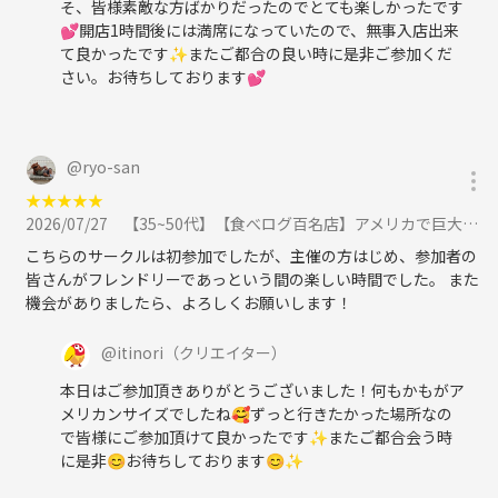
そ、皆様素敵な方ばかりだったのでとても楽しかったです
💕開店1時間後には満席になっていたので、無事入店出来
て良かったです✨またご都合の良い時に是非ご参加くだ
さい。お待ちしております💕
@
ryo-san
★
★
★
★
★
2026/07/27
【35~50代】【食べログ百名店】アメリカで巨大サンドイッチ朝活【女性主催】に参加
こちらのサークルは初参加でしたが、主催の方はじめ、参加者の
皆さんがフレンドリーであっという間の楽しい時間でした。 また
機会がありましたら、よろしくお願いします！
@
itinori
（クリエイター）
本日はご参加頂きありがとうございました！何もかもがア
メリカンサイズでしたね🥰ずっと行きたかった場所なの
で皆様にご参加頂けて良かったです✨またご都合会う時
に是非😊お待ちしております😊✨