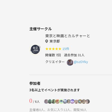
主催サークル
東京と映画とカルチャーと
東京都
★
★
★
★
★
15件
開催数 7回
過去参加 31人
クリエイター
@szDYky
参加者
3名以上でイベントが実施されます
0
/ 6人
主催者0人、お気に入り12人、閲覧98人