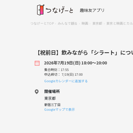
趣味友アプリ
つなげーとTOP
みんなで観る
映画
東京都
東京と映画とカル
【祝前日】飲みながら「シラート」につ
2026年7月19日(日) 18:00〜20:00
集合時刻：17:55
申込締切： 7/19(日) 17:00
Googleカレンダーに追加する
開催場所
東京都
新宿三丁目
Googleマップで表示