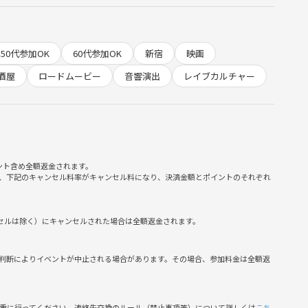
50代参加OK
60代参加OK
新宿
映画
酒屋
ロードムービー
音響演出
レイブカルチャー
て語る
る
タイトルの意味を話す
る場にしたいと思っています。
ント含め全額返金されます。
、下記のキャンセル料率がキャンセル料になり、決済金額とポイントのそれぞれ
なった方
／話したい方
好きな方
ンセルは除く）にキャンセルされた場合は全額返金されます。
判断によりイベントが中止される場合があります。その場合、参加料金は全額返
ラルなどの食事制限がある方は、お店選びの参考にしますので、
慎重に行ってください。連絡先交換のルール（禁止事項等）について詳しくは
こち