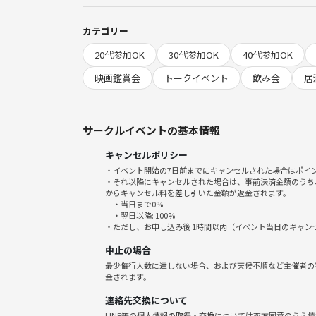
・映画『シラート』を鑑賞済みの方
※ネタバレ前提で話します
カテゴリー
20代参加OK
30代参加OK
40代参加OK
■ この会でやりたいこと
・鑑賞後の感想をゆるく共有する
映画鑑賞会
トークイベント
飲み会
居
・ルイスとエステバン、父子の旅の描かれ方につい
・印象に残ったシーンや音、ラストの解釈を振り返
・「シラート＝天国と地獄に架かる細い橋」という
サークルイベントの基本情報
正解を出す場ではなく、それぞれの感じ方を持ち寄
キャンセルポリシー
・イベント開始の7日前までにキャンセルされた場合はポイ
■ こんな方におすすめ
・それ以降にキャンセルされた場合は、事前決済金額のうち
・『シラート』を観て、誰かと話さずにいられなく
からキャンセル料を差し引いた金額が返金されます。
・当日まで0%
・あのラストにもやもやしていて、解釈を聞きたい
・翌日以降: 100%
・レイブカルチャーや音響演出、ロードムービーが
・ただし、お申し込み後 1時間以内（イベント当日のキャ
・お酒を飲みながらゆるく語りたい方
中止の場合
最少催行人数に達しない場合、および天候不順など主催者の
■ 事前のお願い
金されます。
・食物アレルギー、苦手な食材、ベジタリアン／ハ
連絡先交換について
事前に主催まで個別メッセージをお願いします。
LINE等の個人情報の取得・交換については双方同意のうえ