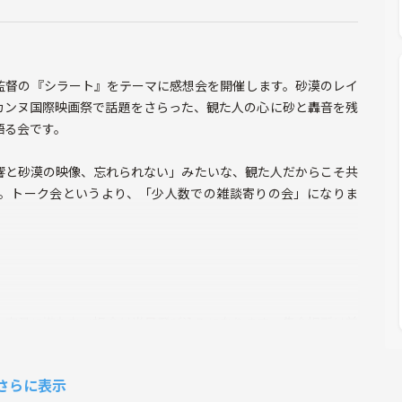
監督の『シラート』をテーマに感想会を開催します。砂漠のレイ
カンヌ国際映画祭で話題をさらった、観た人の心に砂と轟音を残
語る会です。
響と砂漠の映像、忘れられない」みたいな、観た人だからこそ共
。トーク会というより、「少人数での雑談寄りの会」になりま
定員に満たない場合は当日飛び込みになります。集合場所は前
さらに表示