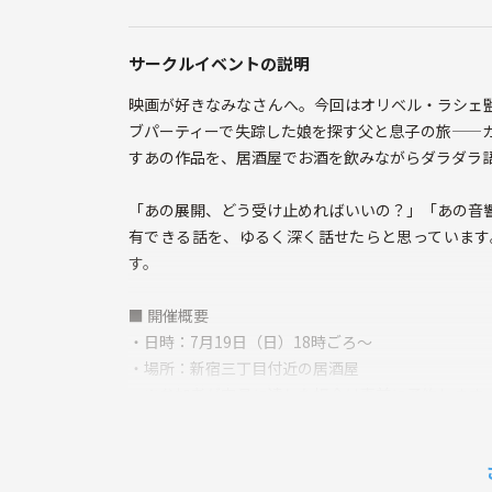
サークルイベントの説明
映画が好きなみなさんへ。今回はオリベル・ラシェ
ブパーティーで失踪した娘を探す父と息子の旅——
すあの作品を、居酒屋でお酒を飲みながらダラダラ
「あの展開、どう受け止めればいいの？」「あの音
有できる話を、ゆるく深く話せたらと思っています
す。
■ 開催概要
・日時：7月19日（日）18時ごろ〜
・場所：新宿三丁目付近の居酒屋
※参加者が定員に達した場合は事前に予約します。
日までにお知らせします。
■ 参加条件