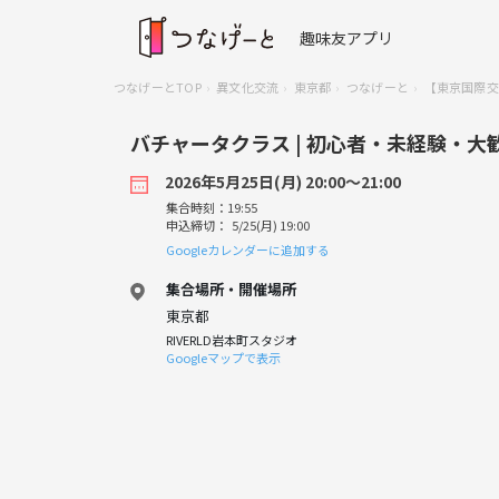
趣味友アプリ
つなげーとTOP
異文化交流
東京都
つなげーと
【東京国際交
バチャータクラス | 初心者・未経験・大
2026年5月25日(月) 20:00〜21:00
集合時刻：19:55
申込締切： 5/25(月) 19:00
Googleカレンダーに追加する
集合場所・開催場所
東京都
RIVERLD岩本町スタジオ
Googleマップで表示