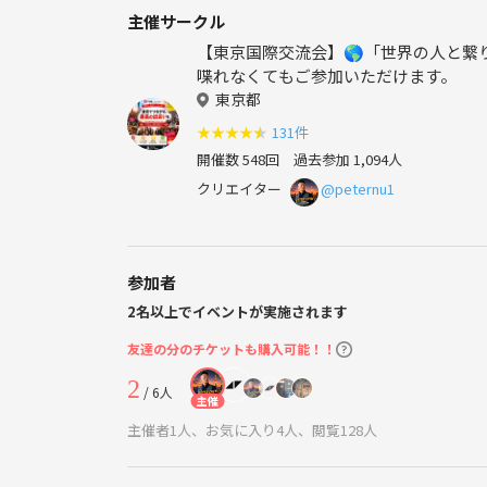
主催サークル
【東京国際交流会】🌎「世界の人と繋
喋れなくてもご参加いただけます。
東京都
★
★
★
★
★
131件
開催数 548回
過去参加 1,094人
クリエイター
@peternu1
参加者
2名以上でイベントが実施されます
友達の分のチケットも購入可能！！
2
/ 6人
主催
主催者1人、お気に入り4人、閲覧128人