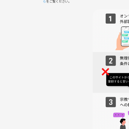
ら
をご覧ください。
■✋【持ち物】:
-汗拭き用タオル
-動きやすい服装
◆━━━━━━━━━━━━━━━━━━━━━━
参加ルール
◆━━━━━━━━━━━━━━━━━━━━━━
💡 【イベントの内容】
🔰 完全初心者向けレッスン（1ステップずつ丁寧に
💃 経験者向けの中級コンビネーションも紹介！
👯‍♂️ パートナー不要！クラス中にペアチェンジあり
😊 初めてでも安心できる楽しい雰囲気
🌏 日本人も外国人も大歓迎の国際交流クラス
👫〜こんな方にお勧め〜👫
-大学生さん大歓迎です