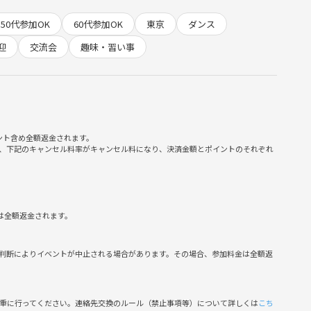
50代参加OK
60代参加OK
東京
ダンス
迎
交流会
趣味・習い事
の方が集まります
を変えませんか✨
━◆
ント含め全額返金されます。
、下記のキャンセル料率がキャンセル料になり、決済金額とポイントのそれぞれ
━◆
は全額返金されます。
判断によりイベントが中止される場合があります。その場合、参加料金は全額返
ビルックス３地下一階
慎重に行ってください。連絡先交換のルール（禁止事項等）について詳しくは
こち