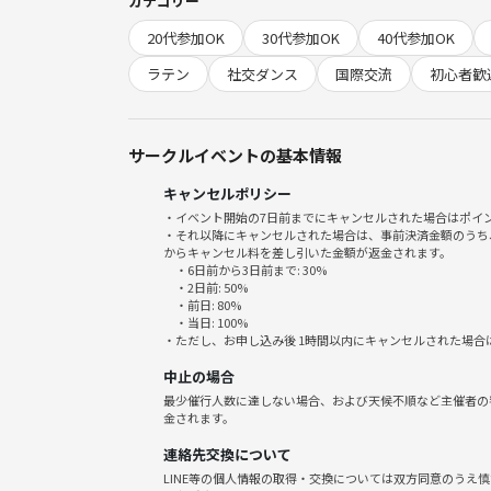
カテゴリー
ずっと繋がりを持てる友達
20代参加OK
30代参加OK
40代参加OK
ダンスと交流を効率的に
プロから学べる
ラテン
社交ダンス
国際交流
初心者歓
▶バチャータクラスには想いの近い人・同じ共通点
✨趣味や活動の場を広げて、類友との出会いで人生
サークルイベントの基本情報
キャンセルポリシー
◆━━━━━━━━━━━━━━━━━━━━━━
・イベント開始の7日前までにキャンセルされた場合はポイ
イベントについて
・それ以降にキャンセルされた場合は、事前決済金額のうち
◆━━━━━━━━━━━━━━━━━━━━━━
からキャンセル料を差し引いた金額が返金されます。
・6日前から3日前まで: 30%
・2日前: 50%
■🕓【時間】19:55-21:00
・前日: 80%
・当日: 100%
・ただし、お申し込み後 1時間以内にキャンセルされた場合
💴【参加費】2,500円
中止の場合
最少催行人数に達しない場合、および天候不順など主催者の
🚉【場所】: RIVERLD岩本町スタジオ
金されます。
〒101-0032 東京都千代田区岩本町２丁目７−１２
連絡先交換について
LINE等の個人情報の取得・交換については双方同意のうえ