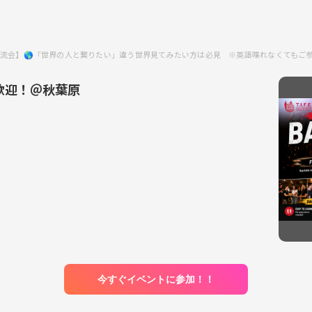
流会】🌎「世界の人と繋りたい」違う世界見てみたい方は必見 ※英語喋れなくてもご
歓迎！＠秋葉原
今すぐイベントに参加！！