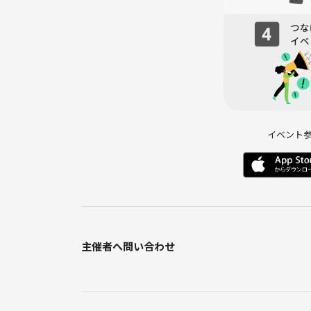
-自己改善をしたい方
-プロから学びたい方
-とにかく汗をかきたい方
■【注意事項】
・ このレッスンは禁煙です。
・保険はついておりませんので、万が一参加者が怪
・スタッフは発生した負傷等に対してできる限り対
イベント
処置以上の責任は負えません。
・禁止事項 : ネットワークビジネス、宗教、セミ
参加。
・他の参加者に不快感を与える様な行為全般。特に
ーチや誤解を招く言動は当パーティーでは禁止です
・他の類似イベントの主催者やスタッフの方は当会
主催者へ問い合わせ
◆━━━━━━━━━━━━━━━━━━━━━━
お薦めのイベント
◆━━━━━━━━━━━━━━━━━━━━━━
ご都合が合わなかったり満席にてご参加できない場