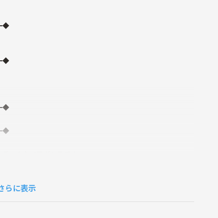
━◆
━◆
━◆
━◆
ンチックなペアダンスです。
気急上昇中！
さらに表示