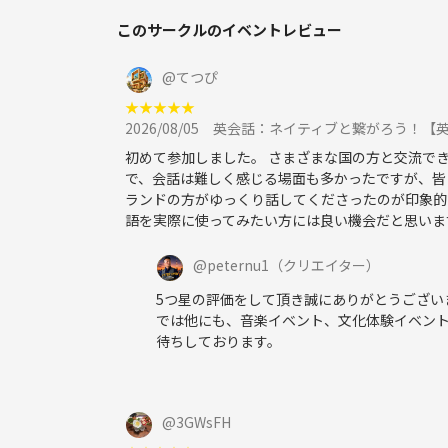
▼コチラから他イベントもご検討頂けると幸いです
このサークルのイベントレビュー
https://tunagate.com/circle/21528
※東京最大級の国際交流コミュニティ
@
てつぴ
★
★
★
★
★
2026/08/05
英会話：ネイティブと繋がろう！【
初めて参加しました。 さまざまな国の方と交流で
で、会話は難しく感じる場面も多かったですが、皆
ランドの方がゆっくり話してくださったのが印象的
語を実際に使ってみたい方には良い機会だと思いま
@
peternu1
（クリエイター）
5つ星の評価をして頂き誠にありがとうござい
では他にも、音楽イベント、文化体験イベン
待ちしております。
@
3GWsFH