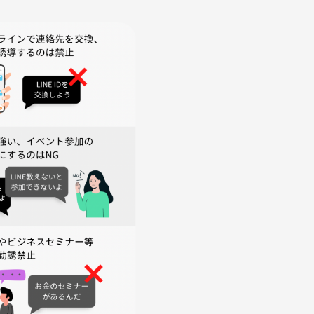
━◆
━◆
）