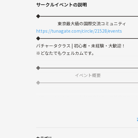
サークルイベントの説明
◆━━━━━━━━━━━━━━━━━━━━━━
東京最大級の国際交流コミュニティ
https://tunagate.com/circle/21528/events
◆━━━━━━━━━━━━━━━━━━━━━━
バチャータクラス | 初心者・未経験・大歓迎！
※どなたでもウェルカムです。
◆━━━━━━━━━━━━━━━━━━━━━━
イベント概要
◆━━━━━━━━━━━━━━━━━━━━━━
バチャータはドミニカ共和国発祥の、情熱的でロマ
初心者でもすぐに楽しめるのが魅力で、世界中で人
✨このイベントで得られるメリット✨
ポジティブな方々とのご縁
共通点のある方との出会い