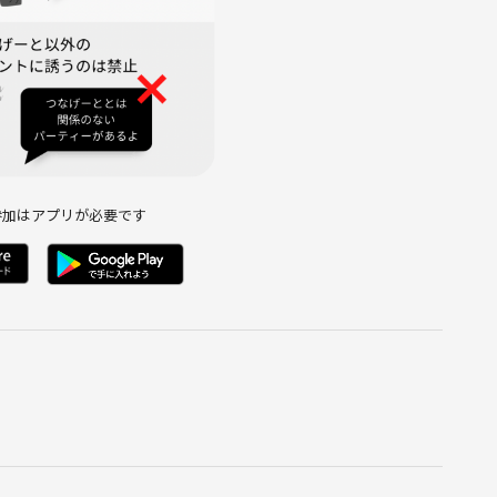
我をした際は、
応いたしますが、すべての安全を確保できない場合があり、応急
参加はアプリが必要です
ナー、自己啓発、起業支援、教材販売などの勧誘をされている方の
男性から女性へのあからさまに男女の出会いを目的としたアプロ
。
の最中または後でご自身のイベントの告知
━◆
━◆
合には、他にも色々な企画がありますので、