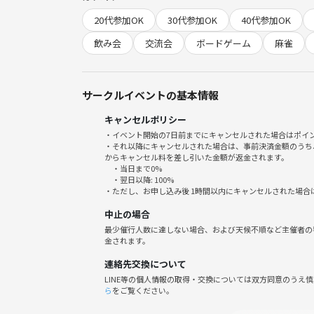
【主催者について】
20代参加OK
30代参加OK
40代参加OK
東京都23区内を中心に出張調理をしています。
和食、イタリアン、フレンチ、居酒屋料理長など現
飲み会
交流会
ボードゲーム
麻雀
理もしっかり楽しめます。
【時間】
サークルイベントの基本情報
19:00から23:00
キャンセルポリシー
途中参加、途中退室、再入場ＯＫ！
・イベント開始の7日前までにキャンセルされた場合はポイ
・それ以降にキャンセルされた場合は、事前決済金額のうち
【会場】
からキャンセル料を差し引いた金額が返金されます。
・当日まで0%
ASOBIBA
・翌日以降: 100%
東京都杉並区高円寺南3丁目57
・ただし、お申し込み後 1時間以内にキャンセルされた場合
（新宿駅から2駅、高円寺駅から徒歩3分）
中止の場合
（新高円寺駅から徒歩9分）
最少催行人数に達しない場合、および天候不順など主催者の
※場所の詳細は突然の来訪を避ける為、参加申し込
金されます。
場合は主催までご連絡ください。不明な点がある場
連絡先交換について
担当番号 08090559887
LINE等の個人情報の取得・交換については双方同意のうえ
ら
をご覧ください。
【ASOBIBAについて】