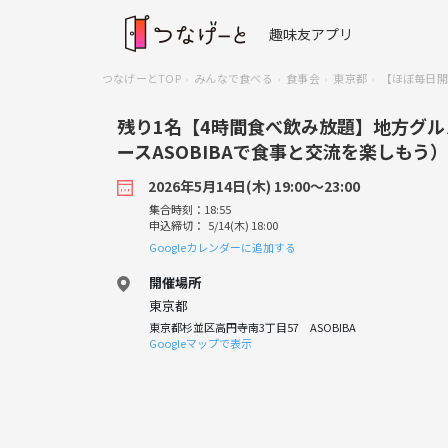
趣味友アプリ
つなげーとTOP
みんなで食べる
食事会
東京都
【ほぼ毎日開
残り1名【4時間食べ飲み放題】地方グ
ースASOBIBAで食事と交流を楽しもう）
2026年5月14日(木) 19:00〜23:00
集合時刻：18:55
申込締切： 5/14(木) 18:00
Googleカレンダーに追加する
開催場所
東京都
東京都杉並区高円寺南3丁目57 ASOBIBA
Googleマップで表示