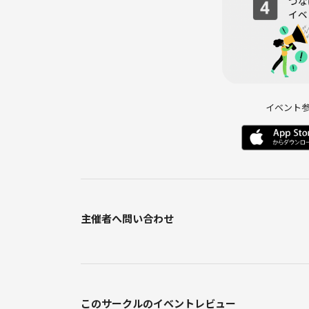
【免責事項】
運営では当会の予約、参加、中止等で起きる事故、
間で起きた係争等に仲裁に入ることはありません。
【よくある質問】
Q. 持ち物はありますか？
イベント
A. 参加料金のみでOKですが、持ち込みも可能です
Q. 連絡先交換はできますか？
A. 相手方の了承があれば、交換していただいて問
Q. キャンセルできますか？
A. 可能です。
Q. ドタキャンにペナルティーはありますか？
A. 無断キャンセルが多い方は以後のイベントへご
主催者へ問い合わせ
このサークルのイベントレビュー