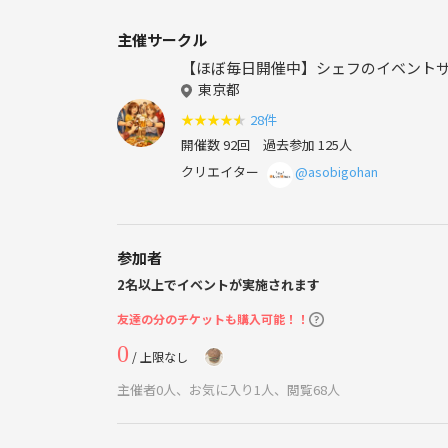
主催サークル
【ほぼ毎日開催中】シェフのイベント
東京都
★
★
★
★
★
28件
開催数 92回
過去参加 125人
クリエイター
@asobigohan
参加者
2名以上でイベントが実施されます
友達の分のチケットも購入可能！！
0
/ 上限なし
主催者0人、お気に入り1人、閲覧68人