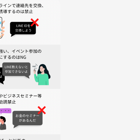
てはもちろんポーカー、ボードゲーム、パーティーゲーム、麻
楽しめるようになっています。
下記の禁止事項を設けてます。参加者の皆様は、参加者間、参加
、暴言、大声、差別的な発言、悪口、嫌がらせ、いじめ、過度な
することはできません。参加者から複数のクレームが起きた場合
。また理由等の説明をいたしません。
確保するために当社の判断により当会は中止されます。中止の場
端に天候が悪い時は確認してください。