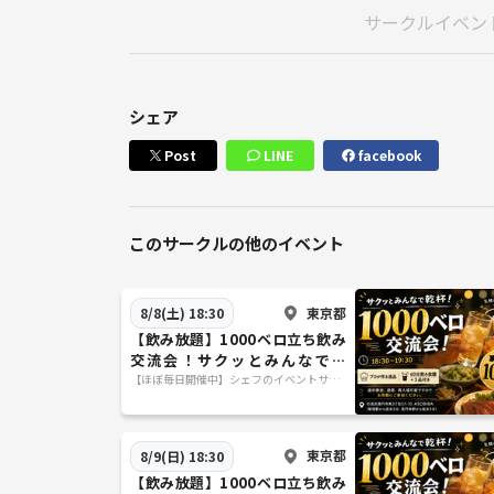
サークルイベン
シェア
Post
LINE
facebook
このサークルの他のイベント
東京都
8/8(土) 18:30
【飲み放題】1000ベロ立ち飲み
交流会！サクッとみんなで乾
杯！初参加、おひとり様大歓
【ほぼ毎日開催中】シェフのイベントサー
クル
迎！
東京都
8/9(日) 18:30
【飲み放題】1000ベロ立ち飲み