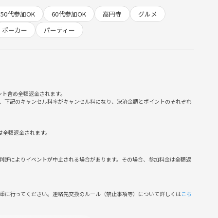
50代参加OK
60代参加OK
高円寺
グルメ
場経験を活かし、プロとして普段から和洋中を作っているので料
ポーカー
パーティー
ント含め全額返金されます。
、下記のキャンセル料率がキャンセル料になり、決済金額とポイントのそれぞれ
は全額返金されます。
判断によりイベントが中止される場合があります。その場合、参加料金は全額返
みされた方のみ共有しておりますが、当日までに共有漏れがある
合は運営担当の大川までお電話ください。
慎重に行ってください。連絡先交換のルール（禁止事項等）について詳しくは
こち