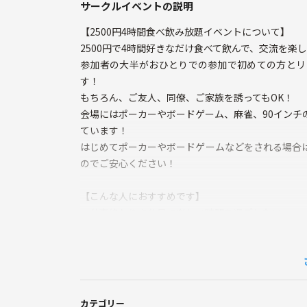
サークルイベントの説明
【2500円4時間食べ飲み放題イベントについて】
2500円で4時間好きなだけ食べて飲んで、交流を楽
参加者の大半がおひとりでの参加で初めての方とリ
す！
もちろん、ご友人、同僚、ご家族を誘ってもOK！
会場にはポーカーやボードゲーム、麻雀、90インチ
ています！
はじめてポーカーやボードゲームなどをされる場合
のでご安心ください！
【こんな人におすすめです】
・仕事終わりや休日に楽しい時間を過ごしたい
・友人や繋がりを増やしたい
・美味しいご飯を食べたい
こんな思いにこたえるイベントです！
もちろん「目的は特になし、ただ参加したい」人も
カテゴリー