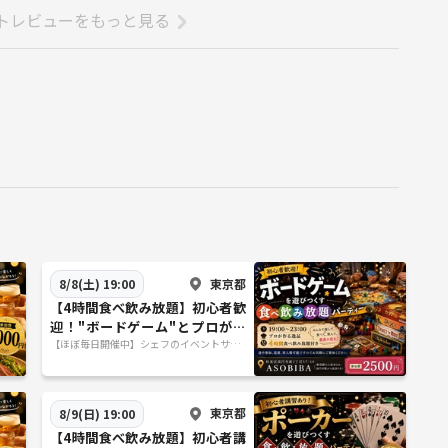
トレビューをもっと見る
東京都
8/8(土) 19:00
【4時間食べ飲み放題】初心者歓
迎！"ボードゲーム"とプロが作
る"料理"をみんなで沢山楽しも
【ほぼ毎日開催中】シェフのイベントサー
クル
う！初参加、おひとり様大歓
迎！
東京都
8/9(日) 19:00
【4時間食べ飲み放題】初心者講