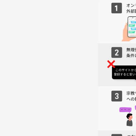
完全予約制のイベントスペースで交流スペースとし
雀、90インチの大型スクリーンでの動画視聴なども
【参加料金】
2500円（税込）
※食べ飲み放題（アルコール含む）付き
※当日現金払い
※持ち込み、差し入れもOKです
【禁止事項とご利用規約】
参加者の皆様に楽しく安全にお過ごしいただくため
者と当会スタッフ間において、パワハラやセクハラ
勧誘や営業、執拗に連絡先を聞く事、進行の妨害を
は理由の如何を問わず以後のご参加をお断りします
【中止について】
地震、台風などの災害や悪天候時には皆様の安全を
合はメールにてご連絡させていただきますので、極