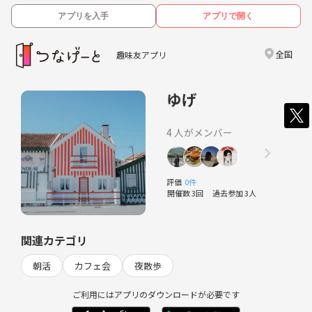
アプリを入手
アプリで開く
全国
趣味友アプリ
ゆげ
4 人がメンバー
評価
0件
開催数 3回
過去参加 3人
関連カテゴリ
朝活
カフェ会
夜散歩
ご利用にはアプリのダウンロードが必要です