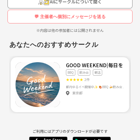
AIにサークルについて聞く
💬 主催者へ個別にメッセージを送る
※内容は他の参加者には公開されません
あなたへのおすすめサークル
GOOD WEEKEND|毎日を、週
BBQ
飲み会
朝活
★
★
★
★
★
2件
都内ゆるイベ開催中✨️ 🍖BBQ 🍻飲み会 ☕
東京都
ご利用にはアプリのダウンロードが必要です