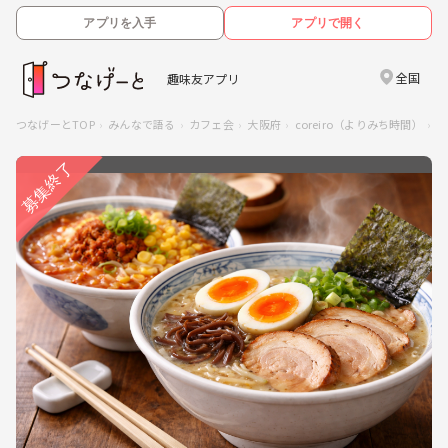
アプリを入手
アプリで開く
全国
趣味友アプリ
つなげーとTOP
みんなで語る
カフェ会
大阪府
coreiro（よりみち時間）
少