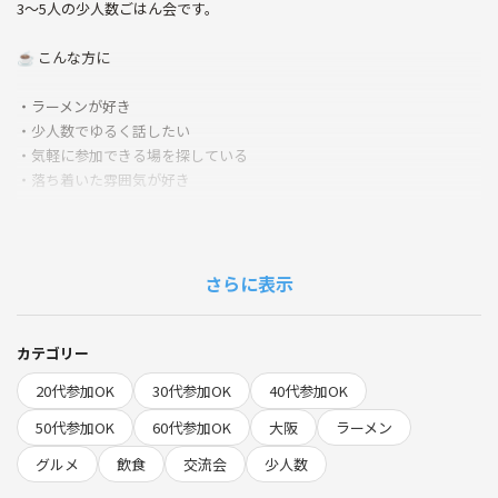
3〜5人の少人数ごはん会です。
☕ こんな方に
・ラーメンが好き
・少人数でゆるく話したい
・気軽に参加できる場を探している
・落ち着いた雰囲気が好き
ひとり参加・初参加も大歓迎◎
無理に盛り上がらなくて大丈夫です！
さらに表示
📍大阪市内
⏰ 5/26(木)21:30〜
カテゴリー
20代参加OK
30代参加OK
40代参加OK
50代参加OK
60代参加OK
大阪
ラーメン
グルメ
飲食
交流会
少人数