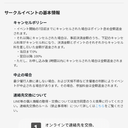
サークルイベントの基本情報
キャンセルポリシー
・イベント開始の7日前までにキャンセルされた場合はポイント含め全額返金
されます。
・それ以降にキャンセルされた場合は、事前決済金額のうち、下記のキャンセ
ル料率がキャンセル料になり、決済金額とポイントのそれぞれからキャンセル
料を差し引いた金額が返金されます。
・当日まで0%
・翌日以降: 100%
・ただし、お申し込み後 1時間以内にキャンセルされた場合は全額返金されま
す。
中止の場合
最少催行人数に達しない場合、および天候不順など主催者の判断によりイベン
トが中止される場合があります。その場合、参加料金は全額返金されます。
連絡先交換について
LINE等の個人情報の取得・交換については双方同意のうえ慎重に行ってくださ
い。連絡先交換のルール（禁止事項等）について詳しくは
こちら
をご覧くださ
い。