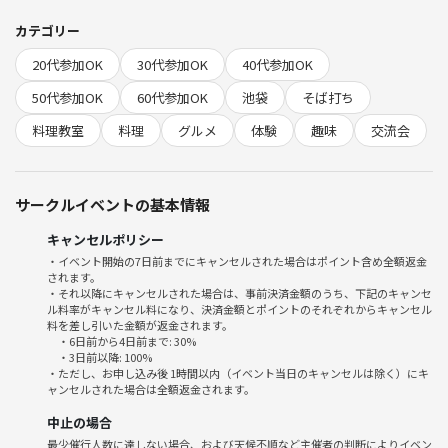
これはそば打ちの特徴のひとつで、慣れるに従って改善されていくもの
です。
カテゴリー
味にはまったく影響ありませんので、安心してお召し上がりください😊
20代参加OK
30代参加OK
40代参加OK
体験後には、講師が打ったそばを試食します。
50代参加OK
60代参加OK
池袋
そば打ち
手作りならではの味わいを、一緒に実感しましょう！
料理教室
料理
グルメ
体験
趣味
交流会
−−−−−−
✤−−−−−−−−−−−−−−−−−−−−−−−−✤
サークルイベントの基本情報
趣味の合う友達作りやリフレッシュとして、気軽に参加できるサークル
キャンセルポリシー
です。初めての方でもすぐに馴染める、穏やかな雰囲気を大切にしてい
・イベント開始の7日前までにキャンセルされた場合はポイント含め全額返金
ます。
されます。
・それ以降にキャンセルされた場合は、事前決済金額のうち、下記のキャンセ
ル料率がキャンセル料になり、決済金額とポイントのそれぞれからキャンセル
✤−−−−−−−−−−−−−−−−−−−−−−−−✤
料を差し引いた金額が返金されます。
・6日前から4日前まで: 30%
・3日前以降: 100%
・ただし、お申し込み後 1時間以内（イベント当日のキャンセルは除く）にキ
◆ 体験の流れ ◆
ャンセルされた場合は全額返金されます。
中止の場合
1、講師による、そば打ちのデモンストレーション
最少催行人数に達しない場合、および天候不順など主催者の判断によりイベン
（手順やコツを分かりやすく紹介します）