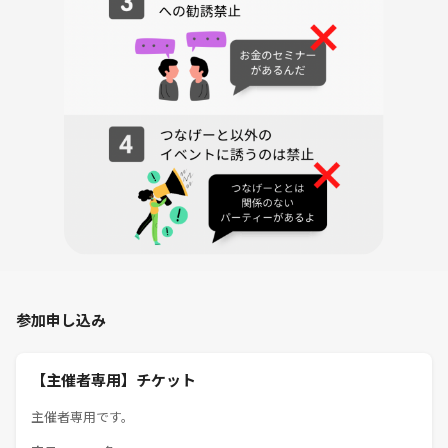
◆ 雨天時の開催 ◆
雨天決行です。 荒天などで中止にする場合は、前日までに判断し、ご連
絡します。
◆ 当日のスケジュール ◆
①集合時間までに待ち合わせ場所にお越しください。
②現地へ徒歩で向かいます。（10分程度）
③そば打ち体験（13:30〜15:30の2時間を予定）を楽しみます。
④講師が打ったそばの試食をします。（45分程度）
参加申し込み
⑤体験終了または、おおよその時間になったら終了です。
（当日の状況により前後する場合があります。）
【主催者専用】チケット
※帰りは最寄り駅まで戻り解散する予定です。
希望者がいれば、カフェまたは追加散策するかもしれません。
主催者専用です。