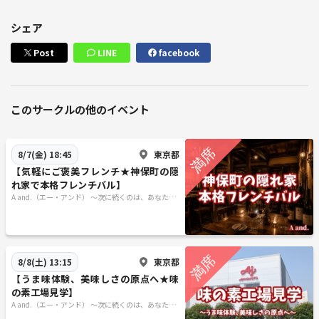
シェア
Post
LINE
facebook
このサークルの他のイベント
東京都
8/7(金) 18:45
【気軽にご褒美フレンチ★神保町の隠
れ家で本格フレンチバル】
A and.（エー・アンド） 〜次に続くのは、あなたの
発見〜
東京都
8/8(土) 13:15
【うま味体験、美味しさの原点へ★味
の素工場見学】
A and.（エー・アンド） 〜次に続くのは、あなたの
発見〜