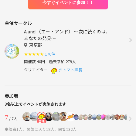
今すぐイベントに参加！！
主催サークル
A and.（エー・アンド） 〜次に続くのは、
あなたの発見〜
東京都
★
★
★
★
★
170件
開催数 40回
過去参加 279人
クリエイター
@トマト課長
参加者
3名以上でイベントが実施されます
7
/ 7人
主催
主催者1人、お気に入り18人、閲覧232人