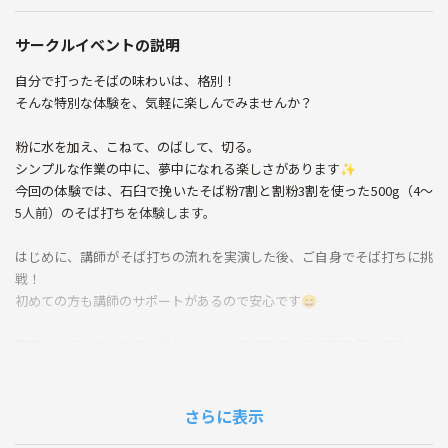
サークルイベントの説明
自分で打ったそばの味わいは、格別！
そんな特別な体験を、気軽に楽しんでみませんか？
粉に水を加え、こねて、のばして、切る。
シンプルな作業の中に、夢中になれる楽しさがあります✨
今回の体験では、石臼で挽いたそば粉7割と割粉3割を使った500g（4～
5人前）のそば打ちを体験します。
はじめに、講師がそば打ちの流れを実演した後、ご自身でそば打ちに挑
戦！
初めての方も講師のサポートがあるので安心です😄
完成したそばは、お持ち帰りいただけますので、ご自宅で茹でて楽しめ
ます。
※お持ち帰りのそばは、茹でると短くなることがあります。作業中の乾
燥や練り加減、茹で方などの影響で、茹で上げた際に短く切れてしまう
さらに表示
ことがあります。