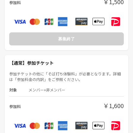
￥1,500
参加料
一律で対応させていただいています。
キャンセルされた場合は、PayPay等で請求させていただきます。
※連絡なく、または明確な理由のない（急用・諸事情等を含む）キャン
セルがあった場合には、今後の参加を見合わせていただく場合がありま
募集終了
す。
【通常】参加チケット
◆ 写真撮影について ◆
参加チケットの他に「そば打ち体験料」が必要となります。詳細
当日の様子を撮影することがあります。イベント参加者内でのみ共有し
は「参加料金の内訳」をご参照ください。
ます。写るのが苦手な方はお気軽にお声がけください。
対象
メンバー+非メンバー
◆ 注意事項とお願い ◆
￥1,600
参加料
※他の一般参加者の方と一緒に体験を受ける場合があります。本グルー
プだけの貸切ではありませんので、ご注意ください。