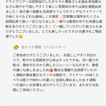
ドライブツアーは初参加でしたがトマト課長さんを始め参加者み
なさん穏やかで話しやすくて楽しい雰囲気の中で山梨を堪能出来
ました！ 桃の食べ放題も古民家カフェでのランチもワイナリーで
の味くらべもどれも美味しく大満足💮💯素敵な場所をたくさん
訪問出来て良い一日となりました✨️帰りは豪雨の中でも快適な運
転をありがとうございました！ ご一緒していただいた皆さんもあ
りがとうございました、とても楽しかったです🎶お菓子もご馳走
様でした😋
@
トマト課長
（クリエイター）
ご参加ありがとうございました。 お話ししやすい方ばか
りで、和やかな雰囲気が心地よかったですね。甘い香りの
桃は、硬めのものから熟したジューシーなものまで、食感
の違いも楽しめましたね🍑 趣ある酒蔵の古民家でいただ
く酒粕の風味豊かなランチは格別で、ワイナリーの味くら
べでは香りや味わいの違いに会話も弾みましたね🍷運転
への温かいお言葉もありがとうございます。またぜひお気
軽にご参加ください。