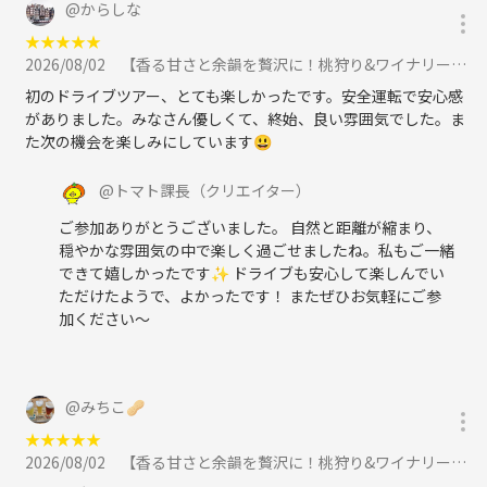
@
からしな
−−−−−−
★
★
★
★
★
2026/08/02
【香る甘さと余韻を贅沢に！桃狩り&ワイナリー巡り★ドライブツアー】に参加
画像は、イメージです。
初のドライブツアー、とても楽しかったです。安全運転で安心感
実際の環境とは異なりますので、ご注意ください。
がありました。みなさん優しくて、終始、良い雰囲気でした。ま
た次の機会を楽しみにしています😃
@
トマト課長
（クリエイター）
ご参加ありがとうございました。 自然と距離が縮まり、
穏やかな雰囲気の中で楽しく過ごせましたね。私もご一緒
できて嬉しかったです✨ ドライブも安心して楽しんでい
ただけたようで、よかったです！ またぜひお気軽にご参
加ください〜
@
みちこ‪🥜
★
★
★
★
★
2026/08/02
【香る甘さと余韻を贅沢に！桃狩り&ワイナリー巡り★ドライブツアー】に参加