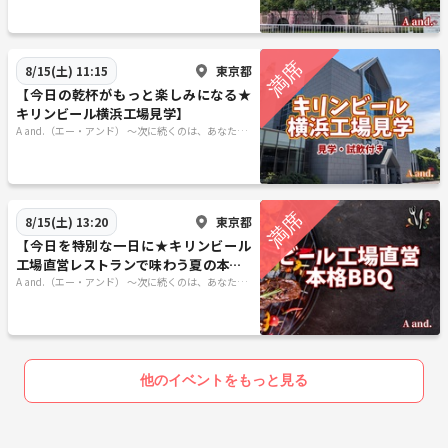
東京都
8/15(土) 11:15
【今日の乾杯がもっと楽しみになる★
キリンビール横浜工場見学】
A and.（エー・アンド） 〜次に続くのは、あなたの
発見〜
東京都
8/15(土) 13:20
【今日を特別な一日に★キリンビール
工場直営レストランで味わう夏の本格B
BQ】
A and.（エー・アンド） 〜次に続くのは、あなたの
発見〜
他のイベントをもっと見る