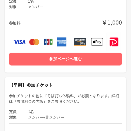
定員
1名
※自由解散ですので、途中離脱も可能です。一声おかけください。
対象
メンバー
◆ 参加料金の内訳 ◆
￥1,000
参加料
・つなげーとの参加費用
・当日飲食した場合は、各自実費精算
・そば打ち体験料：4000円
（当日、現地にて現金またはPayPay(推奨)で、お支払いください）
※ご自身で打った500g(4～5人前)のそばをお持ち帰りいただけます
参加ページへ進む
◆ キャンセル料について ◆
【早割】参加チケット
イベント開始日の3日前以降のキャンセルは、チケット代とは別にキャ
参加チケットの他に「そば打ち体験料」が必要となります。詳細
ンセル料として「そば打ち体験料（4000円）」を頂戴します。あらかじ
は「参加料金の内訳」をご参照ください。
めご了承ください。
定員
2名
対象
メンバー+非メンバー
キャンセル料は、施設との連絡や予約の確保など、事前に必要な対応を
踏まえて設定しています。代わりの参加者が見つかる場合もあります
が、実費の有無にかかわらず、