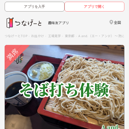
アプリを入手
アプリで開く
全国
趣味友アプリ
つなげーとTOP
お出かけ
工場見学
東京都
A and.（エー・アンド） 〜次