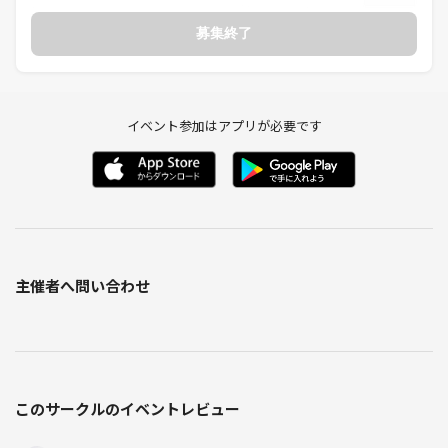
【参加について】
募集終了
体調不良（発熱等）の際は参加をお控えください。また、当日の不測の
事態によるスケジュール変更等はご容赦願います。
他サークルでの活動状況やプロフィール内容、過去のキャンセル歴等を
イベント参加はアプリが必要です
考慮し、運営の判断で参加を見送らせていただく場合がございます。
【禁止事項】
勧誘・営業：ネットワークビジネス、宗教、他団体への勧誘など、営
利・非営利を問わず一切禁止です。
主催者へ問い合わせ
迷惑行為：ナンパ、自分本位な会話、誹謗中傷など、周囲への配慮に欠
ける振る舞いは厳禁です。
【対応について】
禁止行為やマナー違反、指示に従っていただけない場合は、以降の参加
このサークルのイベントレビュー
をお断りいたします。