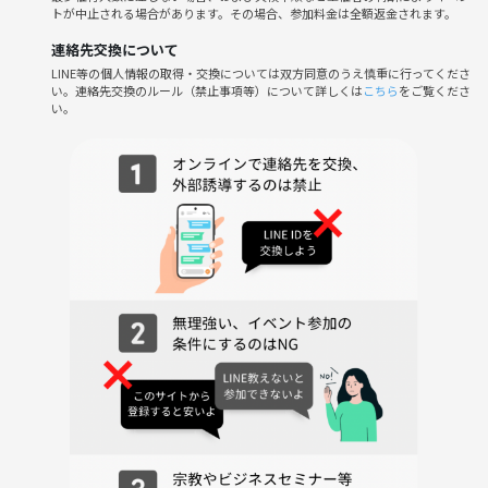
トが中止される場合があります。その場合、参加料金は全額返金されます。
2、一人一鉢ずつ、そば打ちに挑戦
連絡先交換について
（講師のサポートがあるので安心です）
LINE等の個人情報の取得・交換については双方同意のうえ慎重に行ってくださ
い。連絡先交換のルール（禁止事項等）について詳しくは
こちら
をご覧くださ
い。
3、打ったそばはお持ち帰り
（ご自宅で茹でてお楽しみください）
4、講師の打ったそばを試食します
（打ちたての風味を味わいましょう）
◆ 持ち物について ◆
・エプロンとタオルをご持参ください。
・作業しやすく、汚れても気にならない服装だと安心です。
・施設に入る際は、入り口で靴を脱ぎ、スリッパに履き替えます。靴下
を履いてお越しいただくか、ご持参ください。
・お持ち帰り用の簡易容器と袋は店舗側で用意がありますので、手ぶら
でも大丈夫です。タッパーなどをお持ちいただくと、より便利です。
（目安：縦15cm × 横30cm × 高さ10cm の容器を2つ）