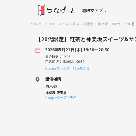
趣味友アプリ
つなげーとTOP
みんなで語る
読書会
東京都
LIBサークル🌷
【20代限定】紅茶と神楽坂スイーツ&サ
2026年5月21日(木) 19:30〜20:50
集合時刻：19:25
申込締切： 5/20(水) 00:30
Googleカレンダーに追加する
開催場所
東京都
神楽坂•飯田橋
Googleマップで表示