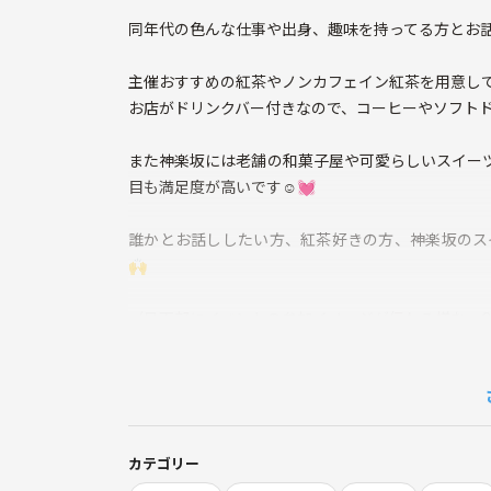
同年代の色んな仕事や出身、趣味を持ってる方とお話し
主催おすすめの紅茶やノンカフェイン紅茶を用意して
お店がドリンクバー付きなので、コーヒーやソフトド
また神楽坂には老舗の和菓子屋や可愛らしいスイー
目も満足度が高いです☺️💓
誰かとお話ししたい方、紅茶好きの方、神楽坂のス
🙌
（最下部にイベントの参加イメージが伝わる様な、Q
– – – – – – – – – – – – – – – – – –
【集合場所】
TOKICAFE 神楽坂店内
集合時間前に主催の服装をお伝えします🌸
カテゴリー