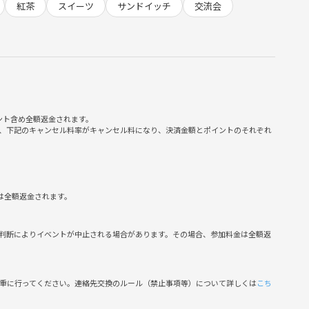
紅茶
スイーツ
サンドイッチ
交流会
ント含め全額返金されます。
、下記のキャンセル料率がキャンセル料になり、決済金額とポイントのそれぞれ
ドイッチ代も含まれています🙌
は全額返金されます。
判断によりイベントが中止される場合があります。その場合、参加料金は全額返
ベント参加をご遠慮下さい。
不審な点がある方、東京のイベントに参加慣れしていると判断し
慎重に行ってください。連絡先交換のルール（禁止事項等）について詳しくは
こち
ので、学生や外国籍の方は参加をご遠慮頂いてます🙏
者に迷惑と判断した場合、出禁にします。