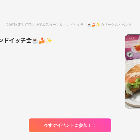
【20代限定】紅茶と神楽坂スイーツ&サンドイッチ会☕️🍰✨のサークルイベント
ンドイッチ会☕️🍰✨
今すぐイベントに参加！！