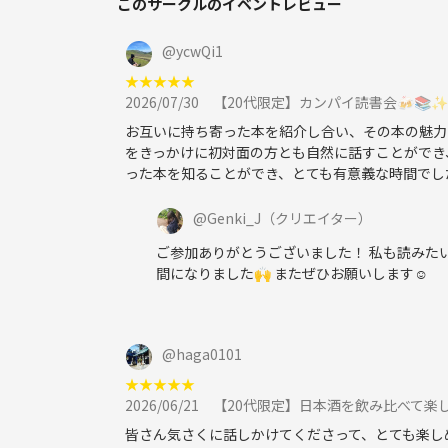
このサークルのイベントレビュー
@
ycwQi1
★
★
★
★
★
2026/07/30
【20代限定】カンパイ読書会🍻
お互いに持ち寄った本を紹介し合い、その本の魅力
をきっかけに初対面の方とも自然に話すことができ
った本を知ることができ、とても有意義な時間でし
@
Genki_J
（クリエイター）
ご参加ありがとうございました！ 私も読みた
間になりました🙌 またぜひお願いします☺️
@
haga0101
★
★
★
★
★
2026/06/21
【20代限定】日本酒を飲み比べて楽
皆さん気さくに話しかけてくださって、とても楽し