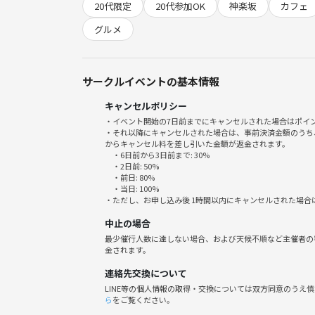
20代限定
20代参加OK
神楽坂
カフェ
【スケジュール】
19:30 集合
グルメ
19:30-20:50 紅茶会✨
20:50 解散
サークルイベントの基本情報
【参加費用】
キャンセルポリシー
参加費：3,000円
・イベント開始の7日前までにキャンセルされた場合はポイ
＋つなげーと手数料：500円
・それ以降にキャンセルされた場合は、事前決済金額のうち
※参加費にはTOKIカフェ利用料金、スイーツとサン
からキャンセル料を差し引いた金額が返金されます。
・6日前から3日前まで: 30%
・2日前: 50%
【持ち物】
・前日: 80%
・当日: 100%
会費、お気に入りのマグカップ（あれば）
・ただし、お申し込み後 1時間以内にキャンセルされた場合
中止の場合
【禁止事項】
最少催行人数に達しない場合、および天候不順など主催者の
勧誘目的で参加する方、恋愛目的で参加する方はイ
金されます。
またサークルを運営されている方、プロフィールに
連絡先交換について
た方は参加を取り消しする事があります。
LINE等の個人情報の取得・交換については双方同意のうえ
また本サークルは日本人の社会人向けに主催してます
ら
をご覧ください。
その他無断キャンセル・無断遅刻含め、主催が参加