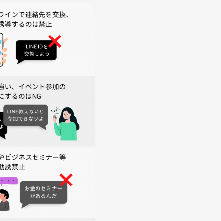
を決めたり淹れる→おしゃべりしながら紅茶とスイーツ&サンド
会計→解散🌸
しています☺️
わせてブレンドされたものが多いです🇯🇵