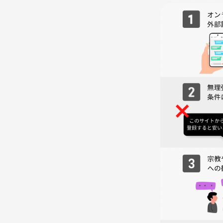
【写真】
公式インスタグラムと公式HPから引用しました📷
– – – – – – – – – – – – – – – – – –
💡Q &A💡
Q.イベントの流れはどんな感じ？
A.ざっくりこんな感じです☕️
入店→お店で受付→主催と合流→自己紹介→飲み物
イッチタイム！🫖→（終了時間近くになったら）お
Q.どんな紅茶があるの？
A.主催側で味や香りが良いと感じる紅茶を2種類用意
例えば神戸紅茶やムレスナティーなど、日本の水に合
Q.夜はカフェイン飲めないけど参加できる？
A.ぜひご参加下さい！🙌
ノンカフェイン紅茶を用意しています☕️🌿