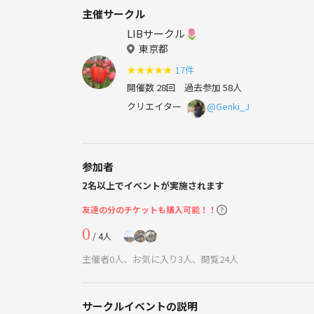
主催サークル
LIBサークル🌷
東京都
★
★
★
★
★
17件
開催数 28回
過去参加 58人
クリエイター
@Genki_J
参加者
2名以上でイベントが実施されます
友達の分のチケットも購入可能！！
0
/ 4人
主催者0人、お気に入り3人、閲覧24人
サークルイベントの説明