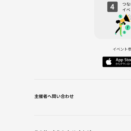
また食事場所がドリンクバー付きのため、コーヒー
詳しく知りたい方は下記をご確認下さい⭐️
https://www.tokicafe.net/drink
Q.神楽坂のスイーツはサンドイッチは誰が用意する
A.主催が用意します🙌
スイーツとサンドイッチ、それぞれ1種類ずつ用意
イベント
主催者へ問い合わせ