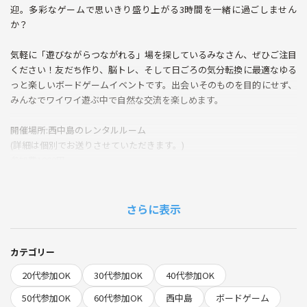
迎。多彩なゲームで思いきり盛り上がる3時間を一緒に過ごしません
か？
気軽に「遊びながらつながれる」場を探しているみなさん、ぜひご注目
ください！友だち作り、脳トレ、そして日ごろの気分転換に最適なゆる
っと楽しいボードゲームイベントです。出会いそのものを目的にせず、
みんなでワイワイ遊ぶ中で自然な交流を楽しめます。
開催場所:西中島のレンタルルーム
(詳細は個別でお送りさせていただきます。)
参加費1000円
—
◆当日の流れ
さらに表示
・15:50 西中島南方駅近く集合（詳細は参加者にご連絡）
・16:00 入室＆自己紹介タイム🎉
・16:15 ボードゲーム開始（おすすめゲームの簡単な説明も）
カテゴリー
・18:50 掃除・片付け
20代参加OK
30代参加OK
40代参加OK
・19:00 終了・現地解散
50代参加OK
60代参加OK
西中島
ボードゲーム