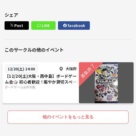
シェア
Post
LINE
facebook
このサークルの他のイベント
大阪府
12/20(土) 14:00
【12/20(土)大阪・西中島】ボードゲー
ム会🎲 初心者歓迎！賑やか貸切スペー
スで楽しく遊ぼう！
ボードゲーム会IN大阪
他のイベントをもっと見る