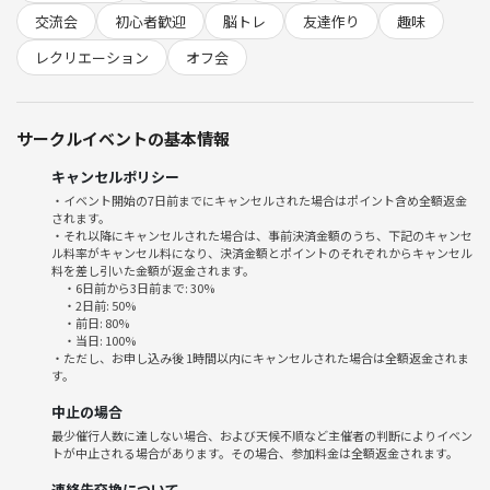
—
交流会
初心者歓迎
脳トレ
友達作り
趣味
🌱サークルの雰囲気
・はじめての方も安心して楽しめる和やかな雰囲気！スタッフや常連メ
レクリエーション
オフ会
ンバーがルールを一緒に説明するのでご心配なく。
・「ゲーム自体が初めて」「大阪に知り合いを増やしたい」「週末リフ
レッシュしたい」方にぴったり。
サークルイベントの基本情報
・10種以上のカード＆ボードゲームを用意！
キャンセルポリシー
⚠️注意事項⚠️
・イベント開始の7日前までにキャンセルされた場合はポイント含め全額返金
されます。
下記の行為はご遠慮ください。
・それ以降にキャンセルされた場合は、事前決済金額のうち、下記のキャンセ
・勧誘・営業・告知・引き抜き・しつこいナンパ・暴言など
ル料率がキャンセル料になり、決済金額とポイントのそれぞれからキャンセル
・過度なナンパ行為や迷惑行為
料を差し引いた金額が返金されます。
・6日前から3日前まで: 30%
・開催内容や風景写真、動画のSNS等への無許可投稿
・2日前: 50%
サークルやイベントの輪を乱す行動をする方、運営側の指示に従ってい
・前日: 80%
・当日: 100%
ただけない方や運営側が参加者様としてふさわしくないと判断した方
・ただし、お申し込み後 1時間以内にキャンセルされた場合は全額返金されま
は、参加をお断りする場合がございます。
す。
中止の場合
「ゲームってどんなだろう？」「友達同士でだけしかやったことがな
最少催行人数に達しない場合、および天候不順など主催者の判断によりイベン
い…」そんな方も大歓迎！新しい遊び、新しい出会いで休日を彩りたい
トが中止される場合があります。その場合、参加料金は全額返金されます。
方、西中島でお待ちしています🎲✨
連絡先交換について