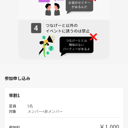
参加申し込み
早割1
定員
5名
対象
メンバー+非メンバー
￥1,000
参加料