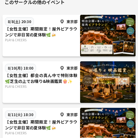
このサークルの他のイベント
東京都
8/8(土) 20:30
【女性主催】期間限定！屋外ビアラウ
ンジで非日常の夏体験🌿‬🍻
PLAY & CHEERS
東京都
8/10(月) 18:00
【女性主催】都会の真ん中で特別体験
🌿‬芝生の上でお喋り&映画鑑賞🍿✨️
PLAY & CHEERS
東京都
8/11(火) 18:30
【女性主催】期間限定！屋外ビアラウ
ンジで非日常の夏体験🌿‬🍻
PLAY & CHEERS