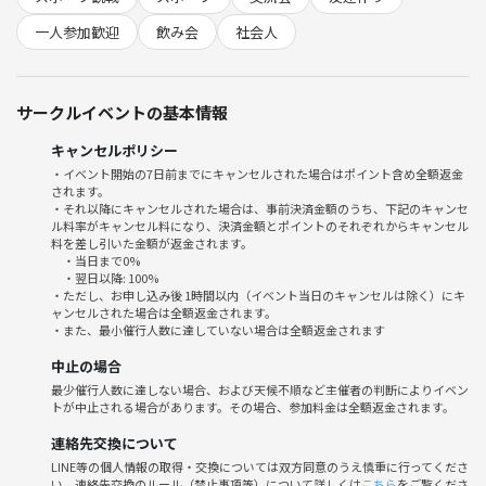
初参加・一人参加大歓迎✨
フラットに楽しめるサークルです🌱‬‪
一人参加歓迎
飲み会
社会人
📍 開催場所
サークルイベントの基本情報
水道橋駅近く
※詳細は参加者にご案内します
キャンセルポリシー
・イベント開始の7日前までにキャンセルされた場合はポイント含め全額返金
されます。
・それ以降にキャンセルされた場合は、事前決済金額のうち、下記のキャンセ
🗓日時
ル料率がキャンセル料になり、決済金額とポイントのそれぞれからキャンセル
6月24日（水）18:00〜21:00(予定)
料を差し引いた金額が返金されます。
・当日まで0%
※途中参加、途中退出ＯＫ
・翌日以降: 100%
※遅れる場合は事前に連絡をお願いいたします
・ただし、お申し込み後 1時間以内（イベント当日のキャンセルは除く）にキ
ャンセルされた場合は全額返金されます。
・また、最小催行人数に達していない場合は全額返金されます
💵当日参加費
中止の場合
当日の参加費はございません。
最少催行人数に達しない場合、および天候不順など主催者の判断によりイベン
トが中止される場合があります。その場合、参加料金は全額返金されます。
飲食代は各自お支払いをお願いします🙏
※フード・ドリンクは自由に購入可能です🍻
連絡先交換について
※持ち込みは出来ませんのでご了承ください
LINE等の個人情報の取得・交換については双方同意のうえ慎重に行ってくださ
い。連絡先交換のルール（禁止事項等）について詳しくは
こちら
をご覧くださ