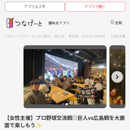
アプリを入手
アプリで開く
全国
趣味友アプリ
つなげーとTOP
みんなで語る
飲み会
東京都
PLAY & CHEERS
【女性主催】
【女性主催】プロ野球交流戦⚾️巨人vs広島戦を大画
面で楽しもう✨