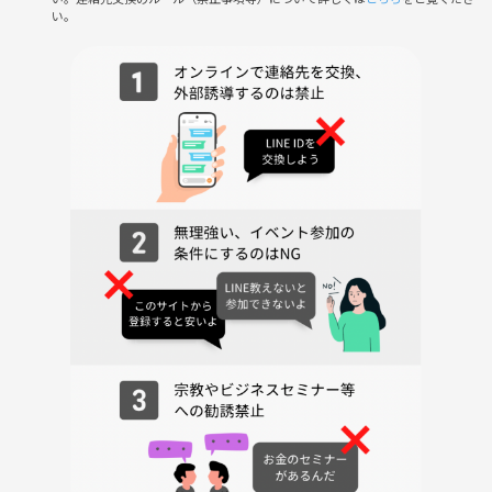
い。
👕持ち物
応援ユニホームやタオルの持参歓迎✨
無くても大丈夫です！
⚠️注意事項⚠️
下記の行為はご遠慮ください。
・勧誘・営業・告知・引き抜き
・しつこいナンパ・暴言などの迷惑行為
・開催内容や写真、動画のSNS等への無許可投稿
サークルやイベントの輪を乱す行動をする方、指示に従っていただけな
い方や参加者様としてふさわしくないと判断した方は、参加をお断りす
る場合がございます。
＿＿＿＿＿＿＿＿＿
初参加の方もすぐに打ち解けられる野球観戦イベントです！楽しい時間
を一緒に過ごしましょう。ご参加を心よりお待ちしています⚾️✨