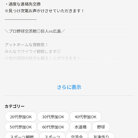
・過度な連絡先交換
※見つけ次第お声かけさせていただきます！
＿＿＿＿＿＿＿＿
＼プロ野球交流戦⚾️巨人vs広島／
アットホームな雰囲気！
みんなでワイワイ観戦します⚾️
※他の球団の試合も観ることができます！
但し、どの試合が放映されるかは行ってからのお楽しみです♬
・野球友達がほしい⚾️
・スポーツ観るのが好き
さらに表示
・ルール分からないけど楽しみたい
・みんなでワイワイしたい🎶
・会社外の繋がりが欲しい
カテゴリー
・東京来たばかりで友達が欲しい
20代参加OK
30代参加OK
40代参加OK
・気軽に会える友達が欲しい
50代参加OK
60代参加OK
水道橋
野球
そんな方のご参加お待ちしております😊
スポーツ観戦
スポーツ
交流会
友達作り