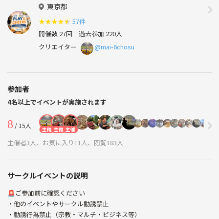
東京都
★
★
★
★
★
57件
開催数 27回
過去参加 220人
クリエイター
@mai-6chosu
参加者
4名以上でイベントが実施されます
8
/ 15人
主催
主催
主催
主催者3人、お気に入り11人、閲覧183人
サークルイベントの説明
🚨ご参加前に確認ください
・他のイベントやサークル勧誘禁止
・勧誘行為禁止（宗教・マルチ・ビジネス等）