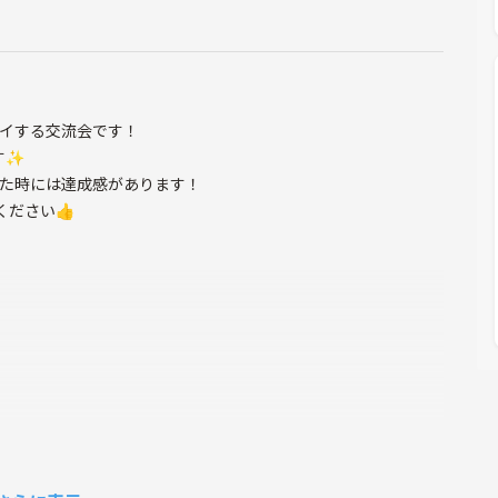
レイする交流会です！
す✨
した時には達成感があります！
ださい👍️
ります。
NS等での発信にもご配慮ください。