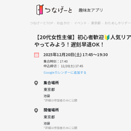
趣味友アプリ
つなげーとTOP
お出かけ
イベント
東京都
おためしホリデー
【20代女性主催】初心者歓迎🔰人気リ
やってみよう！遅刻早退OK！
2025年12月20日(土) 17:45〜19:30
集合時刻：17:40
申込締切： 12/20(土) 17:45
Googleカレンダーに追加する
集合場所
東京都
池袋
*詳細は参加者のみに公開
開催場所
東京都
池袋
*詳細は参加者のみに公開