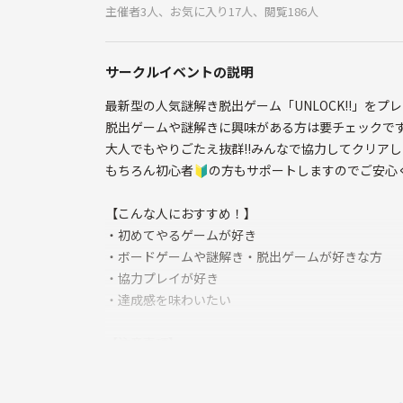
主催者3人、お気に入り17人、閲覧186人
サークルイベントの説明
最新型の人気謎解き脱出ゲーム「UNLOCK!!」をプ
脱出ゲームや謎解きに興味がある方は要チェックで
大人でもやりごたえ抜群!!みんなで協力してクリア
もちろん初心者🔰の方もサポートしますのでご安心く
​【こんな人におすすめ！】
​・初めてやるゲームが好き
​・ボードゲームや謎解き・脱出ゲームが好きな方
​・協力プレイが好き
・達成感を味わいたい
​【注意事項】
​・遅刻早退OKです。事前に連絡をいただけると助か
​・ゲームの特性上、ネタバレは絶対に禁止です。S