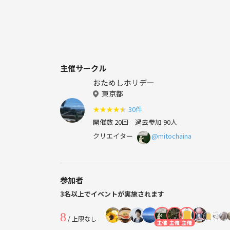
主催サークル
おためしホリデー
東京都
★
★
★
★
★
30件
開催数 20回
過去参加 90人
クリエイター
@mitochaina
参加者
3名以上でイベントが実施されます
8
/ 上限なし
主催
主催
主催