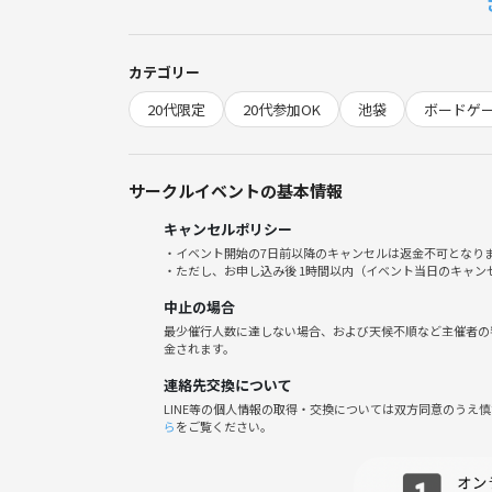
​・やむを得ずキャンセルされる場合は、お早めにご
・宗教、ネットワークビジネス、マルチ商法など、
​・他の参加者への迷惑行為、個人情報のしつこい聞
カテゴリー
20代限定
20代参加OK
池袋
ボードゲ
サークルイベントの基本情報
キャンセルポリシー
・イベント開始の7日前以降のキャンセルは返金不可となり
・ただし、お申し込み後 1時間以内（イベント当日のキャ
中止の場合
最少催行人数に達しない場合、および天候不順など主催者の
金されます。
連絡先交換について
LINE等の個人情報の取得・交換については双方同意のうえ
ら
をご覧ください。