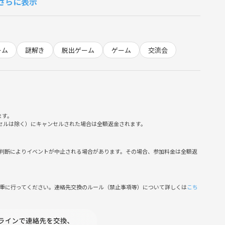
さらに表示
連絡ください。
イベントの趣旨と関係のない勧誘行為は一切禁止です。
き出しなどはおやめください。
ーム
謎解き
脱出ゲーム
ゲーム
交流会
ます。
ンセルは除く）にキャンセルされた場合は全額返金されます。
判断によりイベントが中止される場合があります。その場合、参加料金は全額返
慎重に行ってください。連絡先交換のルール（禁止事項等）について詳しくは
こち