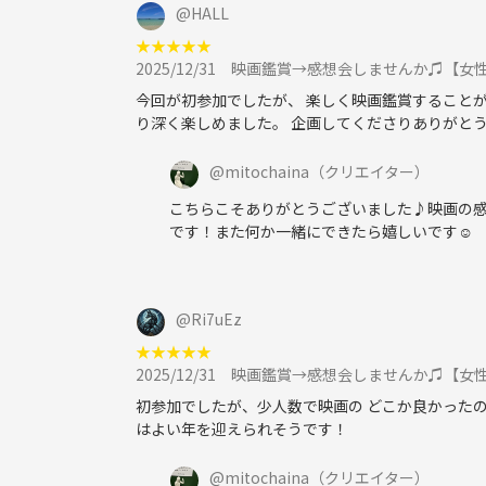
@
HALL
★
★
★
★
★
2025/12/31
映画鑑賞→感想会しませんか♫【女
今回が初参加でしたが、 楽しく映画鑑賞することが
り深く楽しめました。 企画してくださりありがと
@
mitochaina
（クリエイター）
こちらこそありがとうございました♪映画の
です！また何か一緒にできたら嬉しいです☺️
@
Ri7uEz
★
★
★
★
★
2025/12/31
映画鑑賞→感想会しませんか♫【女
初参加でしたが、少人数で映画の どこか良かったの
はよい年を迎えられそうです！
@
mitochaina
（クリエイター）