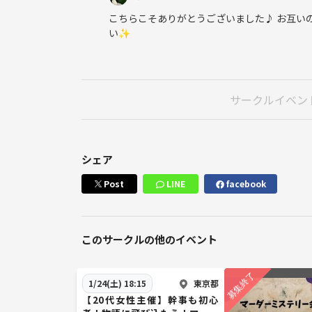
こちらこそありがとうございました♪ お互い
い✨
サークルイベン
シェア
Post
LINE
facebook
このサークルの他のイベント
東京都
1/24(土) 18:15
【20代女性主催】幹事も初心