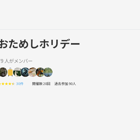
おためしホリデー
79 人がメンバー
★
★
★
★
★
30件
開催数 20回
過去参加 90人