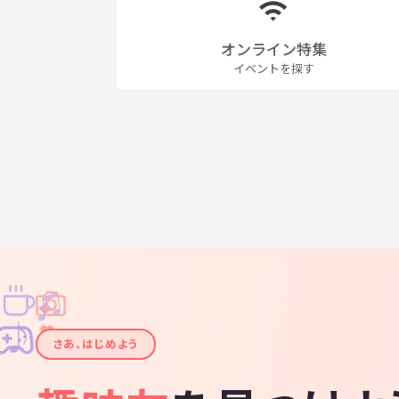
オンライン特集
イベントを探す
♫
✧
✦
✦
♪
✧
さあ、はじめよう