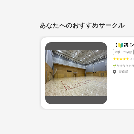
あなたへのおすすめサークル
【🔰初
スポーツ全般
★
★
★
★
★
3
東京都