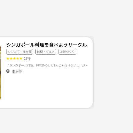
シンガポール料理を食べようサークル🇸🇬
シンガポール料理
料理・グルメ
友達づくり
★
★
★
★
★
13件
「シンガポール料理、興味あるけど1人じゃ行けない..」という方から「シンガポール料理大
東京都