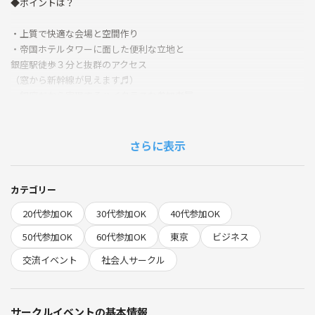
◆ポイントは？
・上質で快適な会場と空間作り
・帝国ホテルタワーに面した便利な立地と
銀座駅徒歩３分と抜群のアクセス
（窓から新幹線が見えます♬）
・銀座だから実現するハイクラスな参加者層
・初参加多数、女性参加者が多い
・着席+立席のハイブリッドで提供
（人数が極端に多くなったときはオール立席式となります）
さらに表示
笑顔があふれるフランクでカジュアルなビジネス交流会です✨
カテゴリー
◆どんな人が参加する？
20代参加OK
30代参加OK
40代参加OK
プログラマー、WEBデザイナー、IT関連、DTPデザイナー、設計士、建
50代参加OK
60代参加OK
東京
ビジネス
築士、ファイナンシャルプランナー、カウンセラー、プロコーチ、コン
交流イベント
社会人サークル
サルタント
営業、経理、総務、受付、バックオフィス
ベンチャー企業・スタートアップ企業のマネジメント層
サークルイベントの基本情報
国内大手企業、外資系企業