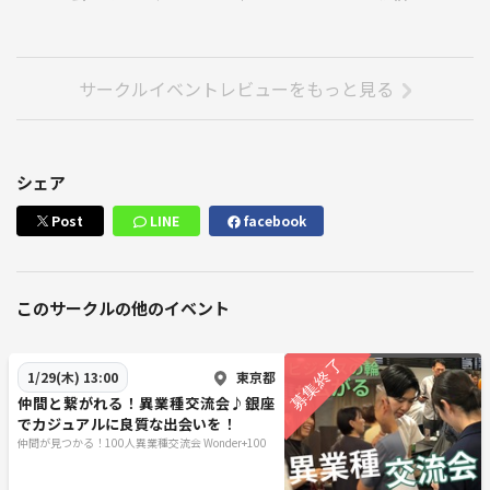
コロナ禍が終焉し世の中は新しいフェーズに入っています。少子高齢化
に起因するGDPの低下、年金問題、そしてインフレ、慢性的なエネルギ
サークルイベントレビューをもっと見る
ー不足、食料自給率、災害リスクなど暗い将来の見通ししかできない日
本ですが、アイディアやチャレンジ精神から生まれるビジネスの成功は
諸問題とは無縁です。一歩踏み出す勇気と、仲間やチームがあれば「新
時代」を作ることは可能です！
シェア
綺麗で快適な会場はこのようなピカピカ空間✨着席式でゆったりお話
Post
LINE
facebook
しできるように当日は座席を用意して皆様をお待ちしております。
◆イベント詳細
このサークルの他のイベント
開催日程 ： 平日月曜日～金曜日（お休みの日も有ります）
参加費 ： 1500円（セルフドリンク付き）
東京都
1/29(木) 13:00
所要時間 ： 60-70分ほど
仲間と繋がれる！異業種交流会♪銀座
受付時間 ： 開始時間の10分前です
でカジュアルに良質な出会いを！
会場 ： WhiteKeyGINZA（ホワイトキー銀座）
仲間が見つかる！100人異業種交流会 Wonder+100
領収書 ： 発行できます
喫煙 ： 不可