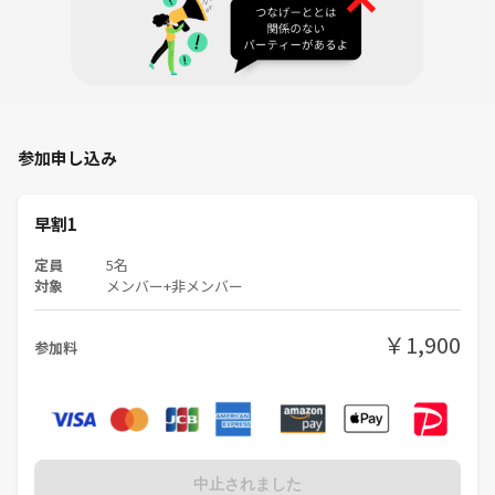
②参加費を支払います（現金のみの扱いです）
③お部屋に進み、お荷物を部屋の周りにあるソファー（荷物置き場）に
置きます（貴重品、携帯電話、名刺入れ、見てほしい資料などを持ちま
す）
参加申し込み
④スタッフがテーブル番号を指定させていただきます。２人以上そろっ
たらスタートしてください（名刺をお持ちの方はぜひ名刺交換をテーブ
ルの全員としてください）
早割1
順番に自己紹介をしましょう！
定員
5名
＊はじめは着席式です！
対象
メンバー+非メンバー
（人数が極端に多くなったときは立席式となります）
￥1,900
⑤お互いに自分の仕事の簡単な紹介をします。聞いてほしいこと、聞き
参加料
たいことをお互い話します（世間話的な内容からお話しするのもOKで
す）
⑥約15分ほどで席替えが有ります。
（もっとお話ししたい方とはLINE交換などもおこないます）
中止されました