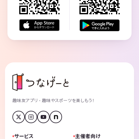
◆よくある質問
Q. 所要時間はどのくらいですか？？
A. 開始から60-70分間を予定しています♪
受付は開始時間の10分前です
Q. 1人で参加できますか？
A. ほぼ全員がお一人での参加です。プロのイベントスタッフがサポー
トします。
Q. 女性もいますか？
A. 女性参加者が多いことが特徴です。（日により様々ですが平均する
と35%が女性です）
Q. 初参加ですが大丈夫？
A. いつも半数の人が初参加です。プロのイベントスタッフが常駐して
いますのでご安心ください。
趣味友アプリ - 趣味やスポーツを楽しもう！
Q. 途中入場・途中退室はできますか？
A. 可能です。
Q. 飲みものは出ますか？
A. ウーロン茶やアイスティーをご用意しています（料金に含まれてい
ます）。表示の参加費以外は一切費用はかかりません。ドリンクのみの
サービス
主催者向け