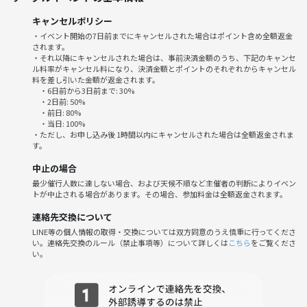
広告代理店、マスコミ、タレント・モデル事務所、サロン経営者、理美
キャンセルポリシー
容師、エステティシャン、美容部員、販売、飲食業、アパレル、銀行
・イベント開始の7日前までにキャンセルされた場合はポイント含め全額返金
員、保険会社、外資系金融機関・投資銀行、人材派遣、転職エージェン
されます。
ト
・それ以降にキャンセルされた場合は、事前決済金額のうち、下記のキャンセ
ル料率がキャンセル料になり、決済金額とポイントのそれぞれからキャンセル
医師、歯科医師、獣医師、看護師、医療従事者、介護福祉士
料を差し引いた金額が返金されます。
国家公務員、地方公務員、団体職員
・6日前から3日前まで: 30%
弁護士、会計士、税理士、社労士、行政書士などの士業の方
・2日前: 50%
・前日: 80%
代表取締役・専務・常務・取締役、個人事業主、フリーランス経営者、
・当日: 100%
投資家、起業家、事業家、実業家、ビジネスインキュベーター等
・ただし、お申し込み後 1時間以内にキャンセルされた場合は全額返金されま
す。
これから事業を始めたい方、今はごくごく小規模だが、これからビジネ
中止の場合
スのレベルを上げていける方も大歓迎です！
最少催行人数に達しない場合、および天候不順など主催者の判断によりイベン
トが中止される場合があります。その場合、参加料金は全額返金されます。
・新しいビジネスの話を聞いてほしい！教えてほしい！
連絡先交換について
・最新ビジネストレンドを知りたい！
LINE等の個人情報の取得・交換については双方同意のうえ慎重に行ってくださ
・コラボレーション先、代理店や請負契約先を探している！
い。連絡先交換のルール（禁止事項等）について詳しくは
こちら
をご覧くださ
・WEB制作に強い人を探してる！
い。
・動画制作をしてほしい！
・商品のプロモーションやSNS展開を手伝ってほしい！
・営業に強い人いないかな！