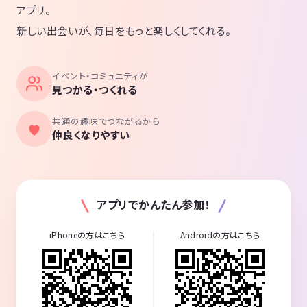
アプリ。
に入りそのまま、まっすぐ直進します。突き当りまで来ましたら地上に
上がります。ちょうどJR線などのガード下あたりに出ます。GINZAファ
新しい出会いが、毎日をもっと楽しくしてくれる。
イブを出たらすぐに右に進みガード（上が線路）をくぐります（日比谷
方向に進みます）。右手にはガード下の居酒屋や「すしざんまい」があ
りますので、右手に見ながらそのまま直進します。小さな交差点を渡り
イベント・コミュニティが
見つかる・つくれる
ます。2個目のビル袖看板に「WhiteKey」の表示が出ていますのでこの
ビルの8階が会場になります。1階はスポーツバー、地下は300円Barで
す。みゆき通りに面しています。
共通の趣味でつながるから
仲良くなりやすい
東京都千代田区有楽町1-2-14 紫ビル8階
https://goo.gl/maps/m5VHvBZ8RRLuqTbh8
（グーグルマップ）
アプリでかんたん参加！
◆会場の仕様と進行内容
iPhoneの方はこちら
Androidの方はこちら
安心らくらく「着席式」のスタートで、一人参加、初心者の方も、運営
に身を任せるだけで沢山の参加者と交流できます。後半は全員と名刺交
換も可能な立席に変わります。
のどが乾いたらお飲み物（ウーロン茶やアイスティー）をご自由にお取
りください（セルフサービスとなります）