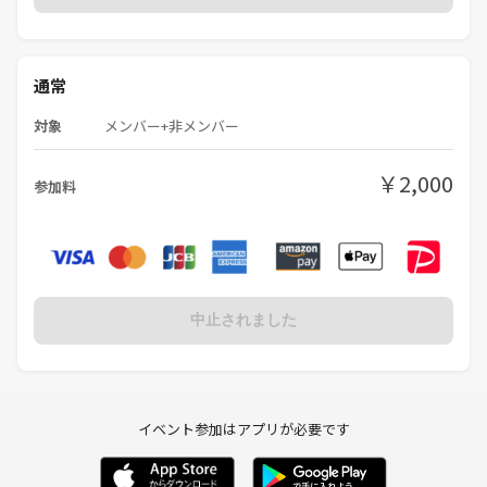
⑦丁寧にお話ししていただいたことにお礼を伝えます。
⑧このようにテーブル単位でお話しする時間が全部で20分間の２セット
通常
を予定しています。40分間で初めに4人～6人の方と名刺交換とお話をし
て着席の前半は終わりです。
対象
メンバー+非メンバー
⑨後半は立席式となり、まだお話をしていない人がいたら名刺交換など
￥2,000
ができます。
参加料
理論的には全員と名刺交換が可能です。
ちょっと話足りなかった人に話しかけることもOK。
⑨もっとお話をしたい方とは２次会として喫茶店などに誘ってお話を続
けたり後日アポイントをとってより話を広げたり、深めたりしましょ
中止されました
う。
◆主催にあたっての思い
イベント参加はアプリが必要です
当交流会は直接会って話せる場を作ることにより、参加者にビジネスの
チャンスを実際につかんでもらう事と、スピード感をもってビジネスを