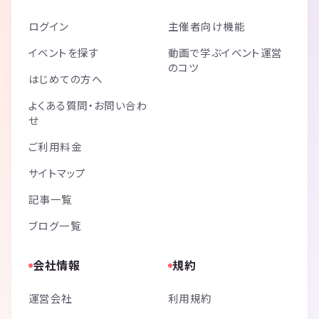
場合持ち込みも可能です。
Q. 持ち物はありますか？
ログイン
主催者向け機能
A. 携帯電話と名刺もあったほうが良いと思います（強制ではありませ
ん）。
イベントを探す
動画で学ぶイベント運営
Q. 参加費のお支払い方法は？
のコツ
はじめての方へ
A. 参加当日に会場の受付にてお支払いをお願いします（現金のみとな
ります）
よくある質問・お問い合わ
Q. 何人くらい参加しますか？
せ
A. 少ない時は15人くらい多い時は40人くらいです♪
Q. 何歳から何歳まで参加できますか？
ご利用料金
A. 年齢の制限はございません。
サイトマップ
Q. スタンディング形式ですか？着席式ですか？
A. 着席＋立席式です。大半を椅子に座って話せるので疲れません！
記事一覧
Q. しつこく営業する人、誘ってくる人が・・・
A. 必要がない時はきっぱりとお断りして結構です。クレームが複数出
ブログ一覧
た方は以後の参加をお断りします。ビジネスの内容は個人の考え方に委
ねられますが、違法行為や迷惑行為は禁止です。
会社情報
規約
Q. 会場は分かりやすいですか？
A. 帝国ホテルタワー（本館ではありません）の目の前です。近くには
運営会社
利用規約
東京ミッドタウン日比谷、東京宝塚劇場、泰明小学校、東急プラザ銀座
などがあります。