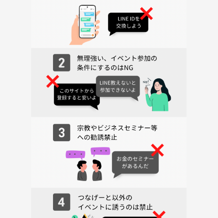
・自分のお店を持ちたい！
・語学の勉強をしたい！海外で働きたい！
・将来のお金のことや保険の事、資産形成、FPに相談したい！
・不動産について教えてほしい！
・転職したいのでサポートしてほしい！
・雇われない働き方をしたい！起業や独立をしたい！
・良い副業を教えて！副収入を得たい！
・仲間を増やしたい！スタッフを募集したい！
・誰か一緒にイベントしましょう！
・私がオープンしたサロンの話を聞いて！
・うちのレストランやバーを使って！
このような要望にダイレクトに答えてくれる人が沢山参加します！
明るくて気さくな人が多いから緊張は必要なし✨
◆会での過ごし方
①会場に到着したら受付で予約時の名前をスタッフへ伝えます
＊受付は開始時間の10分前です