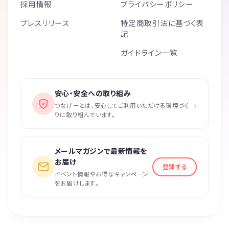
採用情報
プライバシーポリシー
話が盛り上がる♬
プレスリリース
特定商取引法に基づく表
楽しくてあっという間の約60分✨
記
ガイドライン一覧
◆楽しくお過ごしいただくために
＜禁止事項とご利用規約＞
交流会では参加者の皆様に楽しく安全にお過ごしいただくため下記の禁
安心・安全への取り組み
止事項を設けてます。
›
つなげーとは、安心してご利用いただける環境づく
参加者の皆様は、参加者間、参加者と当会スタッフ間において、セクハ
りに取り組んでいます。
ラ、暴言、大声、差別的な発言、悪口、嫌がらせ、いじめ、過度な勧誘
や営業、執拗に連絡先を聞く事、進行の妨害、違法行為、詐欺行為、迷
惑行為、許可のないチラシ等の無差別配布、宗教の勧誘をすることはで
メールマガジンで最新情報を
きません。
お届け
＜中止について＞
登録する
イベント情報やお得なキャンペーン
地震、台風などの災害や悪天候時には皆様の安全を確保するために当社
をお届けします。
の判断により当会は中止されます。中止の場合はご連絡させていただき
ます。
＜免責事項＞
当社では当会の予約、参加、中止等で起きる事故、トラブル、損害につ