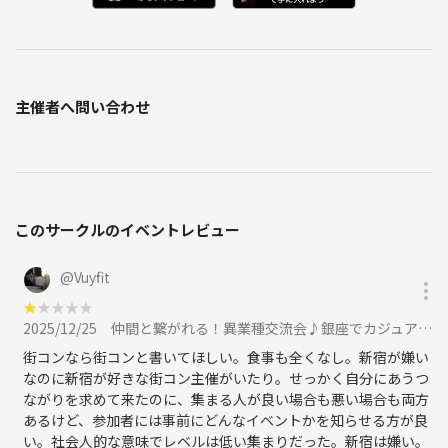
加速させることを目的とした会です。ネット上で薄く広がる関係ではな
く、「直接、深く、そしてリアル」につながる関係構築を達成します。
当会に参加することですぐ「つながり」が始まります。効率的に出会
い、結果を重視していることが特徴です。
主催者へ問い合わせ
◆持ち物
名刺をお持ちいただくことをお勧めします。またご自身のビジネスを紹
介できる資料などをお持ちいただくこともできます。
（名刺をお持ちでなくても参加できます。チラシ等の無差別な配布はで
きませんが、テーブルで一緒になった方に資料をお渡しすることはOK
このサークルのイベントレビュー
です）
@
Vuyfit
◆服装
★
★
★
★
★
2025/12/25
仲間と繋がれる！異業種交流会♪銀座でカジュアルに良質な出会いを！に参加
スーツ姿の方が多く見受けられますが、指定ではありません。ドレスコ
街コンなら街コンと書いてほしい。食事も全くなし。新宿が嫌い
ードもございません。過度にラフな服装（サンダル履きや短パンなど）
なのに新宿が好きな街コン主催がいたり。せっかく自分にあうつ
はお勧めできませんが、ご自身の個性に合わせた清潔感のあるファッシ
ながりを求めて来たのに、集まる人が良い場合も悪い場合も両方
ョンをお勧めします。
あるけど、参加者には事前にどんなイベントかを知らせる方が良
い。社会人的な意味でレベルは低い集まりだった。新宿は嫌い。
◆新時代が始まる！