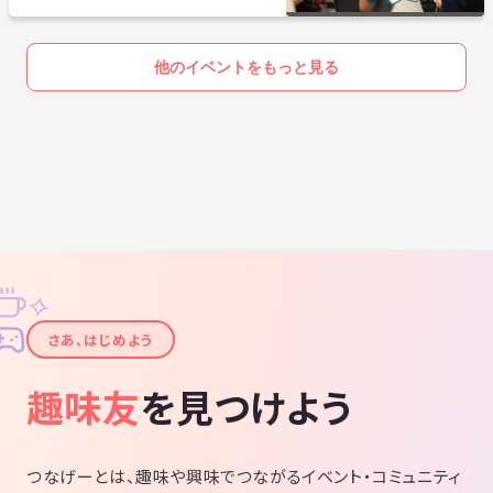
＊東急プラザ銀座の裏手、帝国ホテルの方です
＜JR有楽町駅（地上）からのアクセス方法＞
他のイベントをもっと見る
1.JR有楽町駅「日比谷口」改札を出るとビックカメラ有楽町店が見えま
すので、左手に進み、そのまま新橋方面に線路沿いに進む。
2.JRガードを左手に見て新橋方面に向かう。
3.右斜め前にカラオケ「BIG ECHO」が見えますので、
晴海通りを横断しJRガード沿いにしばらく進みます。
✧
4.ガード沿いをそのまま直進すると右手に居酒屋「やきとん多吉有楽町
✦
店」が見えてきます。この交差点（正面は帝国ホテルタワー）を右に曲
さあ、はじめよう
がり2つ目のビル「紫ビル」の8階です。袖看板に「WhiteKey」の表示
が出ていますのでこのビルの8階が会場の「WhiteKey」になります。み
趣味友
を見つけよう
ゆき通りに面しています。
＜地下鉄銀座駅（地下）からのアクセス方法＞
丸ノ内線、日比谷線のC1出口に向かいます。C1出口手前にGINZAファイ
つなげーとは、趣味や興味でつながるイベント・コミュニティ
ブの地下街が見えます（スタバや飲食店などがあります）。この地下街