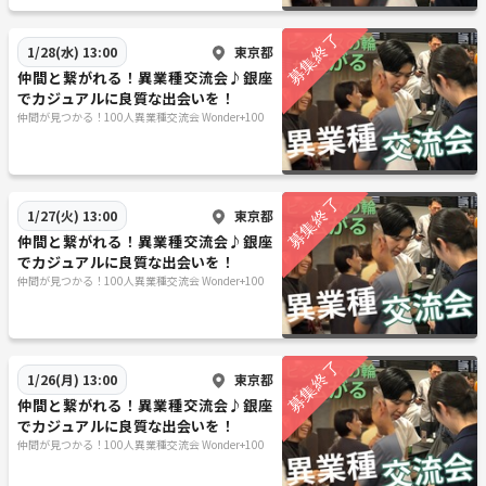
学生参加 ： 可能
服装 ： 自由
東京都
1/28(水) 13:00
申込 ： 予約制
仲間と繋がれる！異業種交流会♪銀座
進行方法 ： 着席＋立席式のハイブリット交流会
でカジュアルに良質な出会いを！
仲間が見つかる！100人異業種交流会 Wonder+100
◆アクセス
東京都千代田区有楽町1-2-14 紫ビル8階
https://goo.gl/maps/m5VHvBZ8RRLuqTbh8
東京都
1/27(火) 13:00
（グーグルマップ）
仲間と繋がれる！異業種交流会♪銀座
でカジュアルに良質な出会いを！
地下鉄は銀座駅・日比谷駅より徒歩3分、JR線も有楽町駅徒歩5分3駅ア
仲間が見つかる！100人異業種交流会 Wonder+100
クセス抜群の好立地！（JR新橋駅や都営三田線内幸駅からもアクセス
可！）
＜最寄り駅と出口＞
東京都
1/26(月) 13:00
ＪＲ山手線 有楽町駅 日比谷口
仲間と繋がれる！異業種交流会♪銀座
地下鉄千代田線 日比谷駅 A11出口
でカジュアルに良質な出会いを！
地下鉄日比谷線 銀座駅 C1出口
仲間が見つかる！100人異業種交流会 Wonder+100
地下鉄丸の内線 銀座駅 C1出口