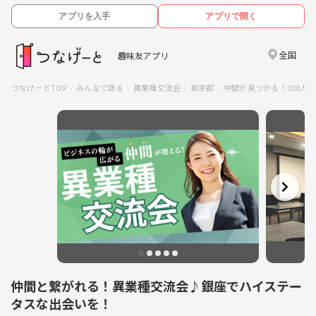
アプリを入手
アプリで開く
全国
趣味友アプリ
つなげーとTOP
みんなで語る
異業種交流会
東京都
仲間が見つかる！100人異業
仲間と繋がれる！異業種交流会♪銀座でハイステー
タスな出会いを！