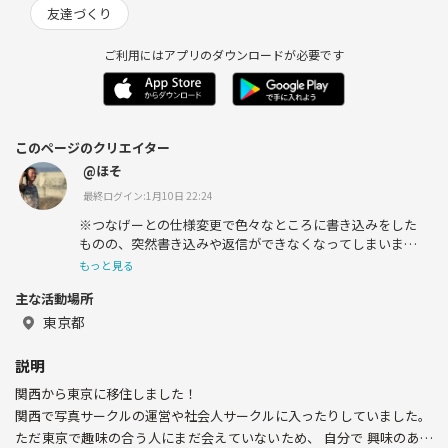
友達づくり
ご利用にはアプリのダウンロードが必要です
このページのクリエイター
@ほそ
最終ログイン:1月10日 22:24
※つなげーとの仕様変更で色々なところに書き込みをした
ものの、突然書き込みや返信ができなくなってしまいまし
た 。もし本 サークルに興味があれば私のサークル登録を
もっと見る
お願いいたします。そこからであればメッセージが送れる
主な活動場所
ようです。
東京都
関西から東京に移住しました！
関西では写真サークルの運営や社会人サークルに入ったり
説明
していました。徹底したしょうもないネットワークビジネ
関西から東京に移住しました！
スの排除にも成功しました。
関西で写真サークルの運営や社会人サークルに入ったりしていました。
ただ東京で趣味の合う人にまだ会えていないため、 自分
ただ東京で趣味の合う人にまだ会えていないため、 自分で 興味のある