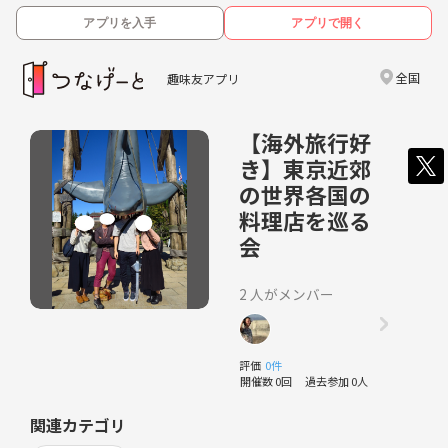
アプリを入手
アプリで開く
全国
趣味友アプリ
【海外旅行好
き】東京近郊
の世界各国の
料理店を巡る
会
2 人がメンバー
評価
0件
開催数 0回
過去参加 0人
関連カテゴリ