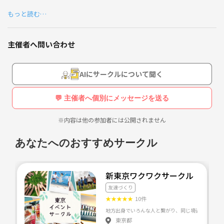
で 興味のあるサークルを作ってしまおうと思いこちらに
サークルを作ってしまおうと思いこちらに登録しました！
登録しました！
もっと読む…
・旅行→2024年はミャンマー、ロシア、シリア、イラン、パキスタン、
・旅行→2024年はミャンマー、ロシア、シリア、イラン、
カタール、中国、エジプト、ヨルダン、UAE、タイなどに行きました
パキスタン、カタール、中国、エジプト、ヨルダン、UA
主催者へ問い合わせ
E、タイなどに行きました
・大食い→2024年、回転すし53皿。最高でわんこそば210杯
・大食い→2024年、回転すし53皿。最高でわんこそば210
AIにサークルについて聞く
杯
・写真は関西でも写真サークルを運営してました。最近 ポートレート
勉強中。海外での受賞歴（授賞式へ招聘された）もあり。
・写真は関西でも写真サークルを運営してました。最近
💬 主催者へ個別にメッセージを送る
ポートレート 勉強中。海外での受賞歴（授賞式へ招聘さ
れた）もあり。
※内容は他の参加者には公開されません
※写真サークルについては、現在ともに運営をしてくれる
あなたへのおすすめサークル
方（ 女性 30代）とともに 、方向性を練っているところで
す！
できれば 2025年4月手前ぐらいからは募集をしたいと思っ
ております。 今しばらくお待ちください🙇
新東京ワクワクサークル
友達づくり
★
★
★
★
★
10件
東京都