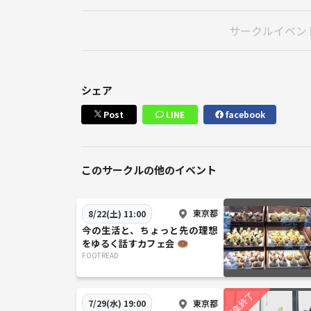
サークルイベン
シェア
Post
LINE
facebook
このサークルの他のイベント
東京都
8/22(土) 11:00
今の生活と、ちょっと先の理想
をゆるく話すカフェ会 🍩
FOOTREAD
東京都
7/29(水) 19:00