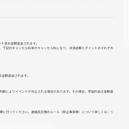
ント含め全額返金されます。
イ・漫画等、allジャンルOKです！
、下記のキャンセル料率がキャンセル料になり、決済金額とポイントのそれぞれ
ェアできる場を作りたいと考え、
は全額返金されます。
判断によりイベントが中止される場合があります。その場合、参加料金は全額返
ての参加者とコミュニケーションとれるよう配慮いたします。
慎重に行ってください。連絡先交換のルール（禁止事項等）について詳しくは
こち
リンクを最低1オーダーお願いいたします。