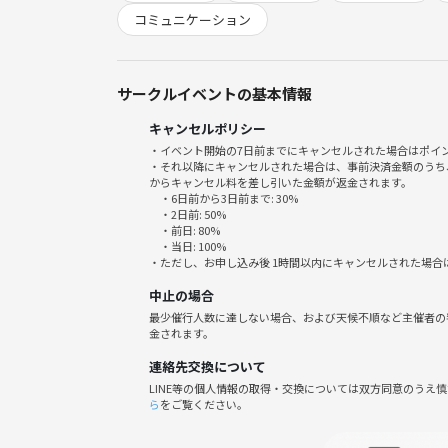
【こんな方におすすめ】
コミュニケーション
・本について語りたい人
・他の人の感想を聞きたい人
・読書習慣をつけたい人
サークルイベントの基本情報
・初参加・途中参加も大歓迎！
キャンセルポリシー
・イベント開始の7日前までにキャンセルされた場合はポイ
テーマは決めていないので、小説・ビジネス書・エッセ
・それ以降にキャンセルされた場合は、事前決済金額のうち
からキャンセル料を差し引いた金額が返金されます。
・6日前から3日前まで: 30%
紙以外でも、キンドルや電子書籍もOK!
・2日前: 50%
・前日: 80%
・当日: 100%
ゆるっとお互いの推し本や、おすすめできる本をシ
・ただし、お申し込み後 1時間以内にキャンセルされた場合
中止の場合
企画いたしました。
最少催行人数に達しない場合、および天候不順など主催者の
金されます。
参加人数多い場合は席替え実施し、できるだけすべ
連絡先交換について
LINE等の個人情報の取得・交換については双方同意のうえ
ら
をご覧ください。
📌 ※本を未読でもOKな“ゆるめ”の会です。
📌 ※お店での開催となるので、フードもしくはド