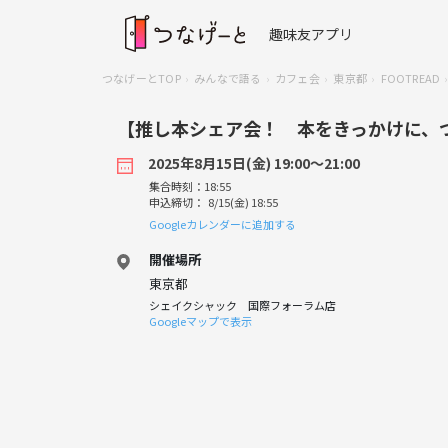
趣味友アプリ
つなげーとTOP
みんなで語る
カフェ会
東京都
FOOTREAD
【推し本シェア会！ 本をきっかけに、
2025年8月15日(金) 19:00〜21:00
集合時刻：18:55
申込締切： 8/15(金) 18:55
Googleカレンダーに追加する
開催場所
東京都
シェイクシャック 国際フォーラム店
Googleマップで表示