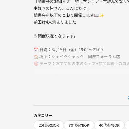
【読書会のお知らせ 推し本シェア・本読んでなくて
本好きの皆さん、こんにちは！
読書会を以下のとおり開催します📖✨
前回は4人集まりました
※開催決定となります。
📅 日時：8月15日（金）19:00〜21:00
🏠 場所：シェイクシャック 国際フォーラム店
🎯 テーマ：おすすめの本のシェア+参加者同士のコ
チケット:①早割り ￥800
②通常 ￥1,000
③当日現金払い ￥1,000 事前決済➕当日￥500
(こちらご希望の方は、当日現金払いのチケットをお
カテゴリー
20代参加OK
30代参加OK
40代参加OK