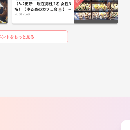
（5.2更新 現在男性2名 女性3
名）【ゆるめのカフェ会☕】 今
の生活と、ちょっと先の理想を
FOOTREAD
ゆるく話す会
ベントをもっと見る