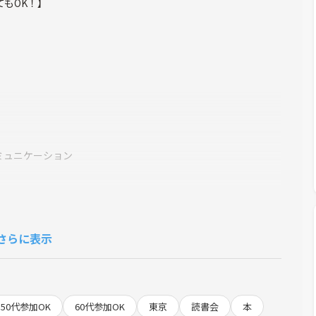
もOK！】
ミュニケーション
さらに表示
求めください)
50代参加OK
60代参加OK
東京
読書会
本