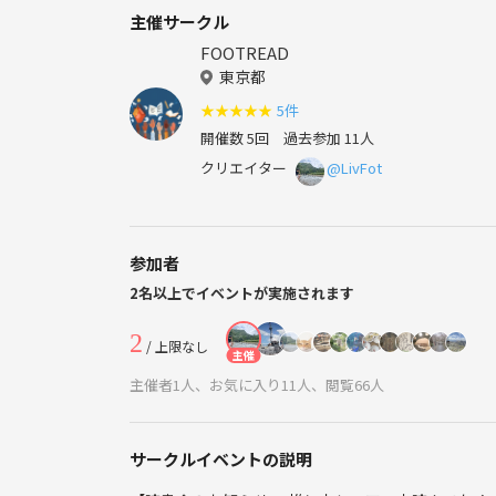
主催サークル
FOOTREAD
東京都
★
★
★
★
★
5件
開催数 5回
過去参加 11人
クリエイター
@LivFot
参加者
2名以上でイベントが実施されます
2
/ 上限なし
主催
主催者1人、お気に入り11人、閲覧66人
サークルイベントの説明