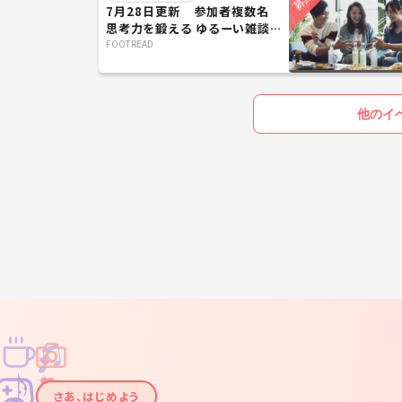
7月28日更新 参加者複数名
思考力を鍛える ゆるーい雑談カ
フェ会☕️
FOOTREAD
他のイ
♫
✧
✦
✦
♪
✧
さあ、はじめよう