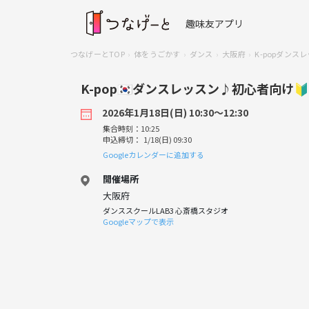
趣味友アプリ
つなげーとTOP
体をうごかす
ダンス
大阪府
K-popダンスレ
K-pop🇰🇷ダンスレッスン♪初心者向け🔰
2026年1月18日(日) 10:30〜12:30
集合時刻：10:25
申込締切： 1/18(日) 09:30
Googleカレンダーに追加する
開催場所
大阪府
ダンススクールLAB3 心斎橋スタジオ
Googleマップで表示