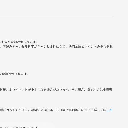
ント含め全額返金されます。
、下記のキャンセル料率がキャンセル料になり、決済金額とポイントのそれぞれ
は全額返金されます。
判断によりイベントが中止される場合があります。その場合、参加料金は全額返
場合がございます。
さい★★
慎重に行ってください。連絡先交換のルール（禁止事項等）について詳しくは
こち