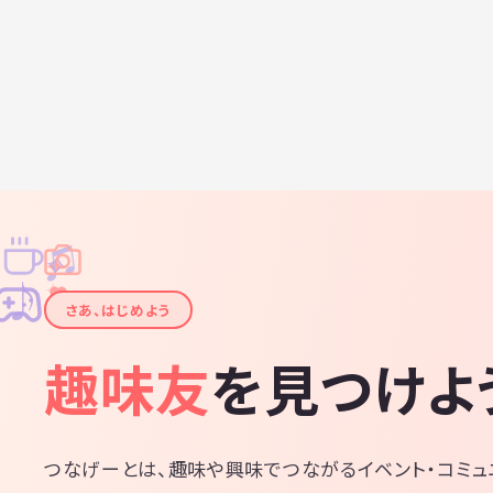
♫
✧
✦
✦
♪
✧
さあ、はじめよう
趣味友
を見つけよ
つなげーとは、趣味や興味でつながるイベント・コミュ