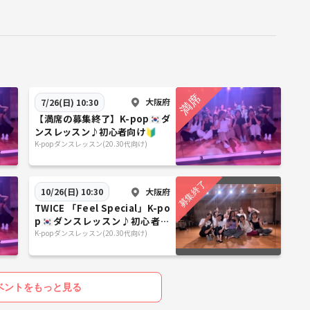
大阪府
7/26(日) 10:30
【満席の募集終了】K-pop🇰🇷ダ
ンスレッスン♪初心者向け🔰
K-popダンスレッスン(20.30代向け)
大阪府
10/26(日) 10:30
TWICE 「Feel Special」K-po
p🇰🇷ダンスレッスン♪初心者向
け🔰
K-popダンスレッスン(20.30代向け)
ベントをもっと見る