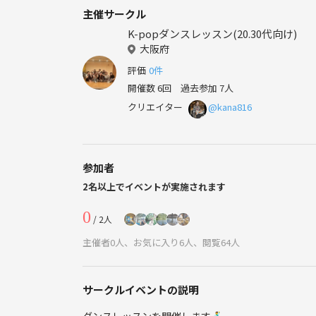
主催サークル
K-popダンスレッスン(20.30代向け)
大阪府
評価
0件
開催数 6回
過去参加 7人
クリエイター
@kana816
参加者
2名以上でイベントが実施されます
0
/ 2人
主催者0人、お気に入り6人、閲覧64人
サークルイベントの説明