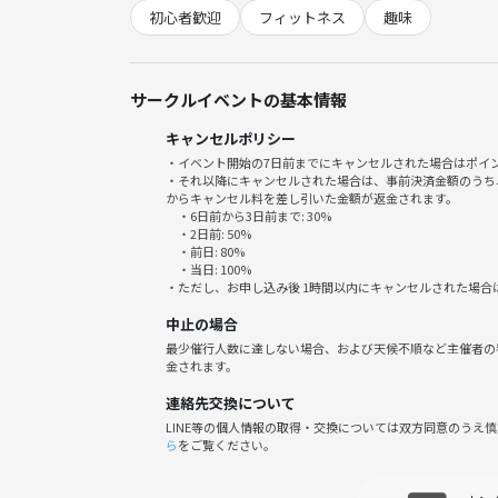
・運動不足を解消したい！
初心者歓迎
フィットネス
趣味
・ダンス教室に行くのは勇気がいる、、
・友達とダンスをしたい！
・ダンス経験者は大歓迎！
サークルイベントの基本情報
キャンセルポリシー
🕺過去のレッスンアーティスト🕺
・イベント開始の7日前までにキャンセルされた場合はポイ
twice、illit 、aespa
・それ以降にキャンセルされた場合は、事前決済金額のうち
Le Sserafim 、ITZY、IVE、BTS
からキャンセル料を差し引いた金額が返金されます。
・6日前から3日前まで: 30%
・2日前: 50%
踊りたい曲があれば、リクエストください🫶
・前日: 80%
・当日: 100%
・ただし、お申し込み後 1時間以内にキャンセルされた場合
⚠️注意⚠️
中止の場合
ナンパ、ビジネスへの勧誘などは禁止です。
最少催行人数に達しない場合、および天候不順など主催者の
関連する行為と判断した場合は、退場をお願いする
金されます。
連絡先交換について
★★参加希望の方は申込後に下記内容をご連絡くだ
LINE等の個人情報の取得・交換については双方同意のうえ
・名前
ら
をご覧ください。
・年齢
・性別