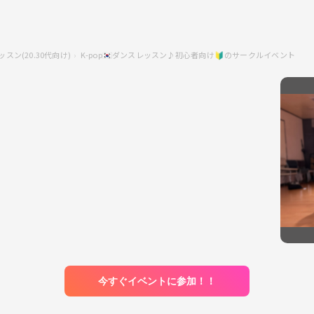
ッスン(20.30代向け)
K-pop🇰🇷ダンスレッスン♪初心者向け🔰のサークルイベント
今すぐイベントに参加！！