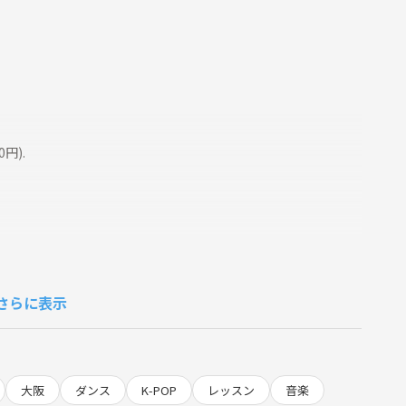
円).
になっています☺️✨
さらに表示
ます♪
大阪
ダンス
K-POP
レッスン
音楽