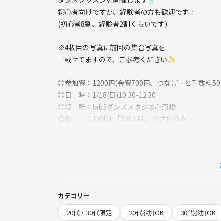
ダンスレッスンを開催します🕺
初心者向けですが、経験者の方も歓迎です！
(初心者8割、経験者2割くらいです)
※4枚目の写真に前回の集合写真を
載せてますので、ご参考ください✨
◎参加費：1200円(会費700円、つなげーと手数料500
◎日 時：1/18(日)10:30-12:30
◎場 所：lab3ダンススタジオ心斎橋
◎曲 ：TWICE「SIGNAL」※サビのみ
◎条 件：35歳未満の方
1つずつ丁寧に教えるので、最後は皆さん踊れるよう
同世代の人が多いので、共通点もあり楽しいと思い
⭐️こんな方が来てます⭐️
カテゴリー
・やった事ないけど踊ってみたい！
20代・30代限定
20代参加OK
30代参加OK
・K-popが好き！