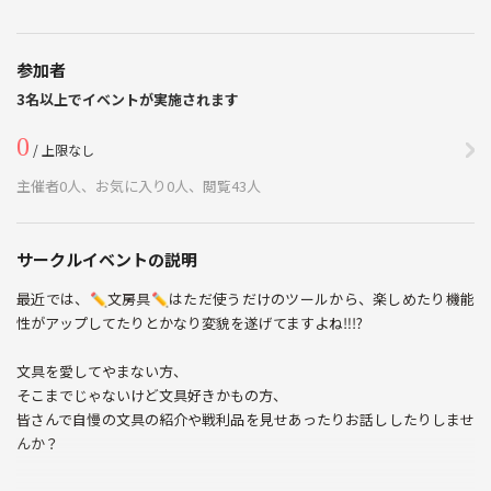
参加者
3名以上でイベントが実施されます
0
/ 上限なし
主催者0人、お気に入り0人、閲覧43人
サークルイベントの説明
最近では、✏️文房具✏️はただ使うだけのツールから、楽しめたり機能
性がアップしてたりとかなり変貌を遂げてますよね‼️⁉️
文具を愛してやまない方、
そこまでじゃないけど文具好きかもの方、
皆さんで自慢の文具の紹介や戦利品を見せあったりお話ししたりしませ
んか？