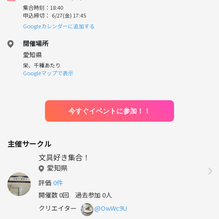
集合時刻：18:40
申込締切： 6/27(金) 17:45
Googleカレンダーに追加する
開催場所
愛知県
栄、千種あたり
Googleマップで表示
今すぐイベントに参加！！
主催サークル
文具好き集合！
愛知県
評価
0件
開催数 0回
過去参加 0人
クリエイター
@OwWc9U