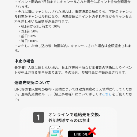
・イベント開始の7日前までにキャンセルされた場合はポイント含め全額返金
されます。
・それ以降にキャンセルされた場合は、事前決済金額のうち、下記のキャンセ
ル料率がキャンセル料になり、決済金額とポイントのそれぞれからキャンセル
料を差し引いた金額が返金されます。
・6日前から3日前まで: 30%
・2日前: 50%
・前日: 80%
・当日: 100%
・ただし、お申し込み後 1時間以内にキャンセルされた場合は全額返金されま
す。
中止の場合
最少催行人数に達しない場合、および天候不順など主催者の判断によりイベン
トが中止される場合があります。その場合、参加料金は全額返金されます。
連絡先交換について
LINE等の個人情報の取得・交換については双方同意のうえ慎重に行ってくださ
い。連絡先交換のルール（禁止事項等）について詳しくは
こちら
をご覧くださ
い。