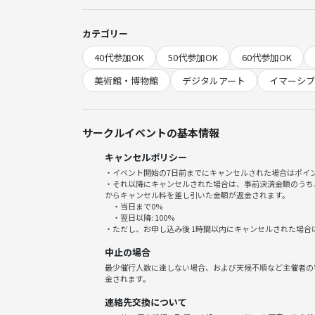
鑑賞終了後は周辺にて、希望者のみで二次会を予定
しいです。
カテゴリー
40代参加OK
50代参加OK
60代参加OK
◾️料金
展覧会 3300円
美術館・博物館
デジタルアート
イマーシブ
二次会 4100円(2時間飲み放題付き)
◾️スケジュール
サークルイベントの基本情報
14:30 鑑賞(90分間フリータイム)
キャンセルポリシー
16:00 終了・退館
・イベント開始の7日前までにキャンセルされた場合はポイ
希望者のみ2時間の居酒屋まで移動
・それ以降にキャンセルされた場合は、事前決済金額のうち
からキャンセル料を差し引いた金額が返金されます。
・当日まで0%
16:30二次会開始
・翌日以降: 100%
18:30終了
・ただし、お申し込み後 1時間以内にキャンセルされた場合
中止の場合
◾️二次会
最少催行人数に達しない場合、および天候不順など主催者の
こだわりから揚げの酒処 くらふと
金されます。
https://craft-cuisine.jp
連絡先交換について