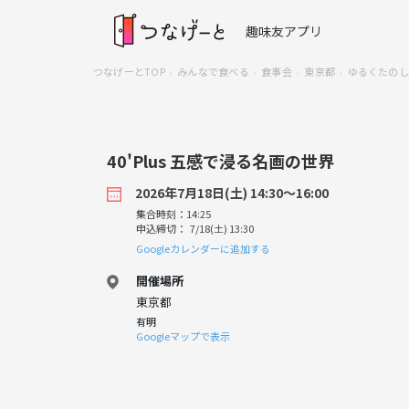
趣味友アプリ
つなげーとTOP
みんなで食べる
食事会
東京都
ゆるくたのしく
40'Plus 五感で浸る名画の世界
2026年7月18日(土) 14:30〜16:00
集合時刻：14:25
申込締切： 7/18(土) 13:30
Googleカレンダーに追加する
開催場所
東京都
有明
Googleマップで表示