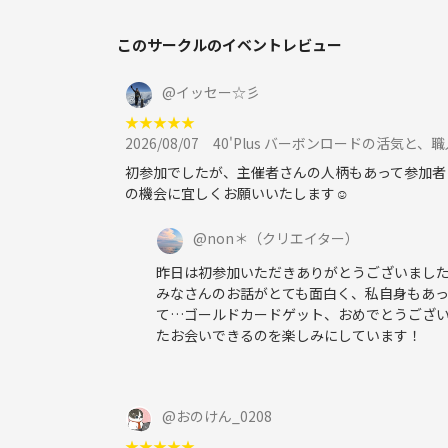
◎ 写真撮影について
このサークルのイベントレビュー
基本的にこちらから写真を撮ることはありません。
初対面の方もいらっしゃったり、写真が苦手な方も
@
イッセー☆彡
ています。
★
★
★
★
★
みなさんを信用していないということではなく、あ
2026/08/07
40'Plus バーボンロードの活気と
ただし、「背景と一緒に撮ってほしい」や「仲良く
初参加でしたが、主催者さんの人柄もあって参加者
歓迎です
の機会に宜しくお願いいたします☺️
そのときはどうぞ遠慮なく声をかけてください
@
non＊
（クリエイター）
昨日は初参加いただきありがとうございました
みなさんのお話がとても面白く、私自身もあっ
て…ゴールドカードゲット、おめでとうござ
たお会いできるのを楽しみにしています！
@
おのけん_0208
★
★
★
★
★