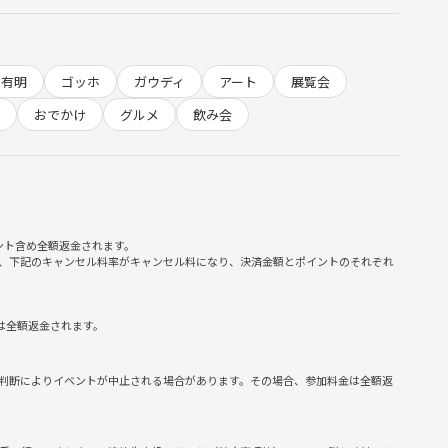
しています。アートの余韻に浸りながら楽しくお話しできたら嬉
有明
ゴッホ
ガウディ
アート
展覧会
おでかけ
グルメ
飲み会
ント含め全額返金されます。
、下記のキャンセル料率がキャンセル料になり、決済金額とポイントのそれぞれ
は全額返金されます。
判断によりイベントが中止される場合があります。その場合、参加料金は全額返