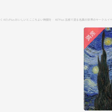
 40’s Plus おいしいとここちよい時間を
40'Plus 五感で浸る名画の世界のサークルイ