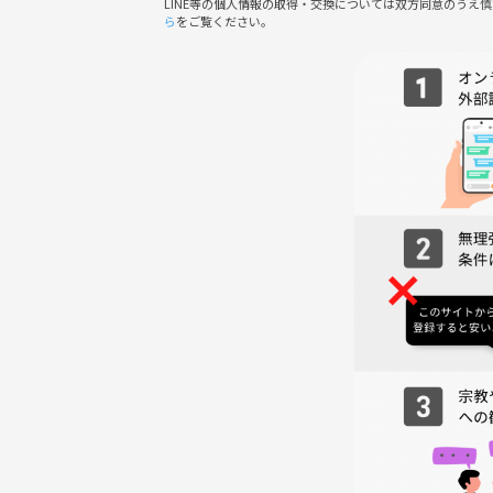
LINE等の個人情報の取得・交換については双方同意のうえ
【コース内容】
ら
をご覧ください。
・おつまみ3種
・豆腐とじゃこのサラダ
・鶏団子とキノコの塩麹煮
・さつま揚げ
・から揚げ盛り合わせ
・炊き込みご飯
・くらふと特製プリン
【飲み放題】 ※2時間 / LO.1.5時間
・生ビール（アサヒスーパードライ）
・ハイボール （ブラックニッカ）
・ワイン（赤・白）
・焼酎（麦、芋）
・サワー各種
・梅酒
・カクテル各種
・ソフトドリンク各種