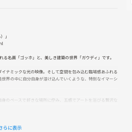
ル）」
ml
される名画「ゴッホ」と、美しき建築の世界「ガウディ」です。
ダイナミックな光の映像。そして空間を包み込む臨場感あふれる
美世界の中に自分自身が溶け込んでいくような、特別なイマーシ
自身のペースで好きな場所に佇み、五感でアートを浴びる贅沢な
ットを体感してみたい」という方も大歓迎です。
さらに表示