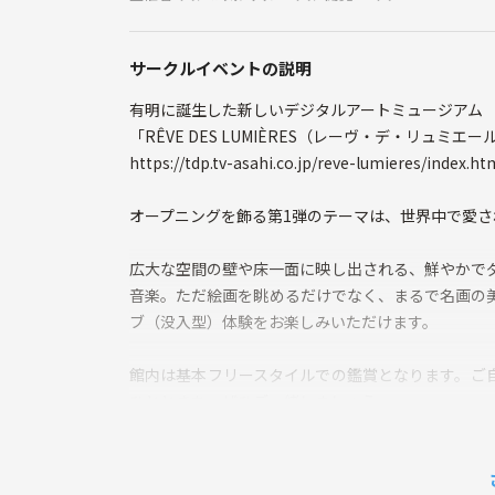
サークルイベントの説明
有明に誕生した新しいデジタルアートミュージアム
「RÊVE DES LUMIÈRES（レーヴ・デ・リュミエー
https://tdp.tv-asahi.co.jp/reve-lumieres/index.ht
オープニングを飾る第1弾のテーマは、世界中で愛
広大な空間の壁や床一面に映し出される、鮮やかで
音楽。ただ絵画を眺めるだけでなく、まるで名画の
ブ（没入型）体験をお楽しみいただけます。
館内は基本フリースタイルでの鑑賞となります。ご
ひとときを、ぜひご一緒しましょう。
アートがお好きな方はもちろん、「話題の最新スポ