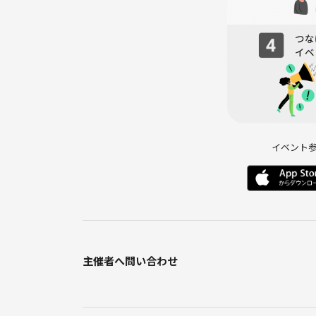
＊二次会は4名以上参加の場合実施します。
◎ キャンセル規定
7月11日まで：キャンセル可能（キャンセル料なし
7月12日以降：チケット分ご予約料金の100％をキ
次会については7月14日以降キャンセル料が上記の
他の方がキャンセル枠に申し込まれたらキャンセル
もしご都合が合わなくなった場合は、早めにご連絡
イベント
◎参加にあたってのお願い
お申し込みが男性お一人のみとなる場合は、状況に
ご了承ください。
以下の行為はご遠慮ください。
・営業・宗教・ネットワークビジネスなどの勧誘行
・ナンパや恋愛目的での参加
主催者へ問い合わせ
・しつこい連絡、セクハラなど、他の方が不快に感
・泥酔や周囲に迷惑をかける行為
・万が一トラブルが発生した場合、当方では一切の