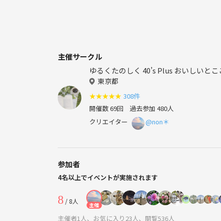
主催サークル
ゆるくたのしく 40’s Pl
東京都
★
★
★
★
★
308件
開催数 69回
過去参加 480人
クリエイター
@non＊
参加者
4名以上でイベントが実施されます
8
/ 8人
主催
主催者1人、お気に入り23人、閲覧536人