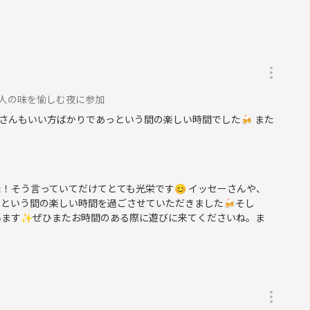
いらっしゃったりしますので、念のため写真の扱いには気をつけ
くまで安心して参加してもらうための配慮です
、職人の味を愉しむ夜に参加
なった方と記念に撮りたい」などのご希望があれば、もちろん大
さんもいい方ばかりであっという間の楽しい時間でした🍻 また
！そう言っていてだけてとても光栄です😊 イッセーさんや、
という間の楽しい時間を過ごさせていただきました🍻そし
います✨ぜひまたお時間のある際に遊びに来てくださいね。ま