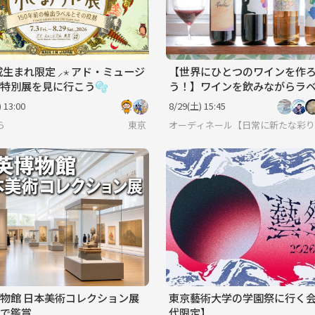
平成生まれ限定 ⸝⋆ アド・ミュージ
【世界にひとつのワインを作
特別展を見に行こう🫧
う！】ワインを飲みながらラ
ザインをする会🍷🎨
 13:00
8/29(土) 15:45
ら
東京
オーディネール【日常に新たな彩りを/
物館 日本美術コレクション展
東京藝術大学の学園祭に行く会
で鑑賞
代限定】