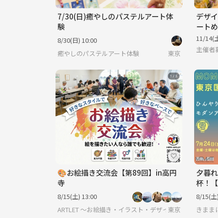
7/30(日)癒やしのパステルアート体
デザイ
験
ートめ
11/14(土
8/30(日) 10:00
主催者
癒やしのパステルアート体験
東京
🎨お絵描き交流会【第89回】in高円
夕暮れ
寺
杯！【
8/15(土) 13:00
8/15(土)
ARTLET 〜お絵描き・イラスト・デザイン・映画・漫
東京
きまま