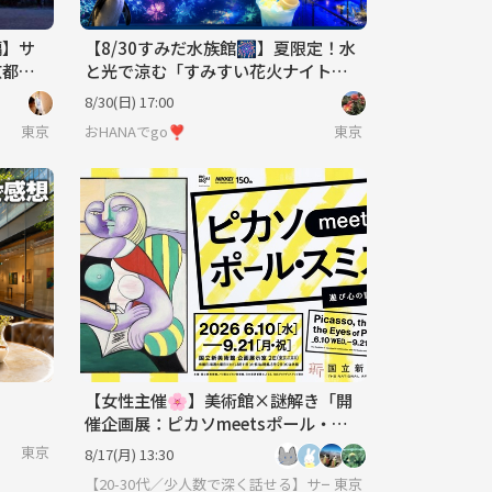
編】サ
【8/30すみだ水族館🎆】夏限定！水
京都庭
と光で涼む「すみすい花火ナイト」
幻想的な花火演出プロジェクション
8/30(日) 17:00
マッピング企画❣️
東京
おHANAでgo❣️
東京
【女性主催🌸】美術館×謎解き「開
催企画展：ピカソmeetsポール・ス
ミス」
東京
8/17(月) 13:30
【20-30代／少人数で深く話せる】サークルに入りたい大人
東京