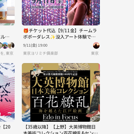
ろ
🎁チケット代込【9/11金】チームラ
ベルデ
ボボーダレス✨没入アート体験で心
癒されるヨリミチ｜1人参加歓迎
9/11(金) 19:00
20代後半〜30代中心(40代少々)の集い】
東京
東京ヨリミチ俱楽部
東京
【20
【35歳以降】【上野】大英博物館日
本美術コレクション百花繚乱&センベ