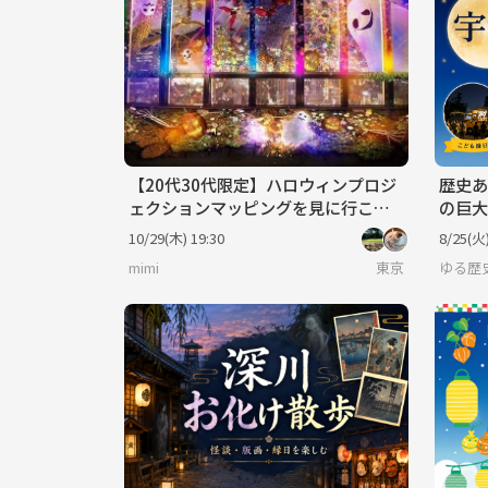
【20代30代限定】ハロウィンプロジ
歴史あ
ェクションマッピングを見に行こう
の巨大
🦊🦊
創るプ
10/29(木) 19:30
8/25(火)
mimi
東京
ゆる歴