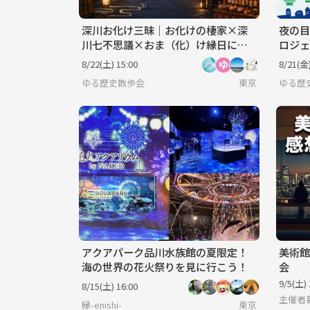
深川お化け三昧｜お化けの棲家×深
夜の目
川七不思議×おま（化）け縁日にい
ロジェ
こう
りを楽
8/22(土) 15:00
8/21(金)
ゆる歴史散歩会
東京
ゆる歴
アクアパーク品川水族館の夏限定！
美術館
海の世界の花火祭りを見に行こう！
会
9/5(土) 
8/15(土) 16:00
主催者
縁-enishi-
東京