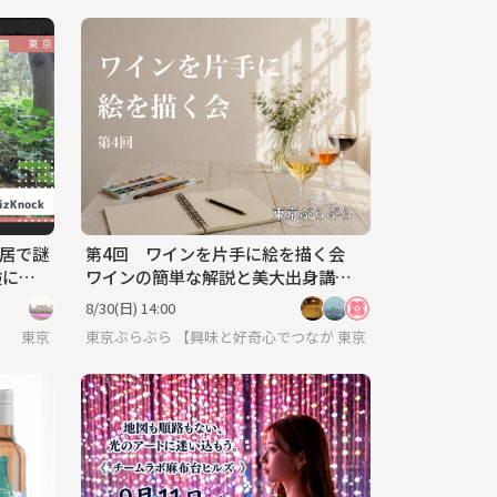
皇居で謎
第4回 ワインを片手に絵を描く会
険に出
ワインの簡単な解説と美大出身講師
のアドバイスも
8/30(日) 14:00
東京
東京ぶらぶら 【興味と好奇心でつながる | 30代後半40代あた
東京