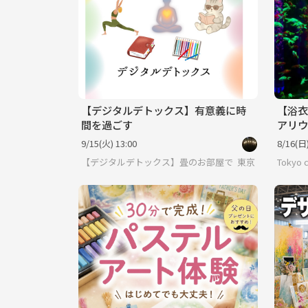
【デジタルデトックス】有意義に時
【浴衣
間を過ごす
アリウ
アート
9/15(火) 13:00
8/16(日)
集ま
【デジタルデトックス】畳のお部屋でまったり過ごす
東京
Tokyo c