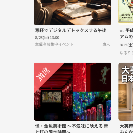
写経でデジタルデトックスする午後
⋆⸜ 
アムの
8/23(日) 13:00
主催者募集中イベント
東京
8/15(土)
ゆるり
怪・金魚美術館 ～不気味に映える 音
大英博
と灯の限定時間～
みんな