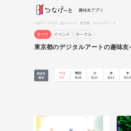
趣味友アプリ
つなげーとTOP
全ジャンル
東京都
デジタルアート
すべて
イベント
サークル
東京都のデジタルアートの趣味友
今日
明日
火
水
木
別日を
8/9
8/10
8/11
8/12
8/13
選択
木
金
土
日
月
8/27
8/28
8/29
8/30
8/31