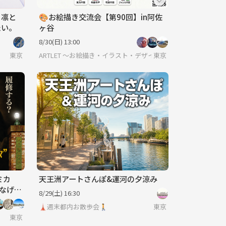
、凛と
🎨お絵描き交流会【第90回】in阿佐
い。
ヶ谷
8/30(日) 13:00
東京
ARTLET 〜お絵描き・イラスト・デザイン・映画・漫画・ア
東京
ミカ
天王洲アートさんぽ&運河の夕涼み
つなげー
8/29(土) 16:30
🗼週末都内お散歩会🚶
東京
東京