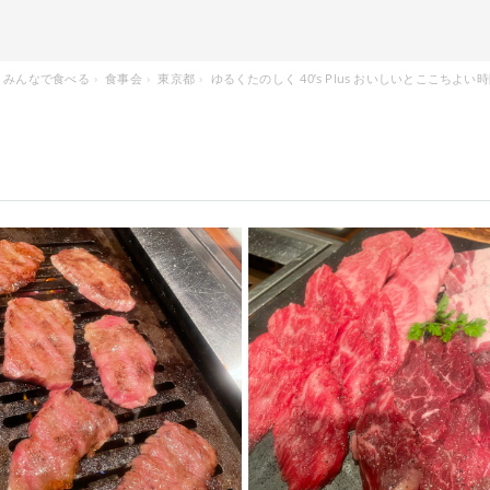
みんなで食べる
食事会
東京都
ゆるくたのしく 40’s Plus おいしいとここちよい