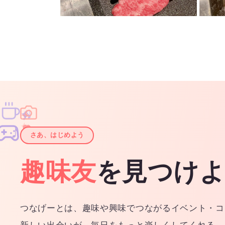
♫
✧
✦
✦
♪
✧
さあ、はじめよう
趣味友
を見つけ
つなげーとは、趣味や興味でつながるイベント・コ
新しい出会いが、毎日をもっと楽しくしてくれる。