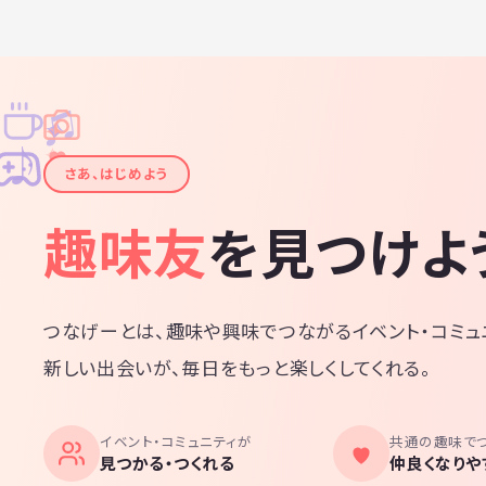
♫
✧
✦
✦
♪
✧
さあ、はじめよう
趣味友
を見つけよ
つなげーとは、趣味や興味でつながるイベント・コミュ
新しい出会いが、毎日をもっと楽しくしてくれる。
イベント・コミュニティが
共通の趣味で
見つかる・つくれる
仲良くなりや