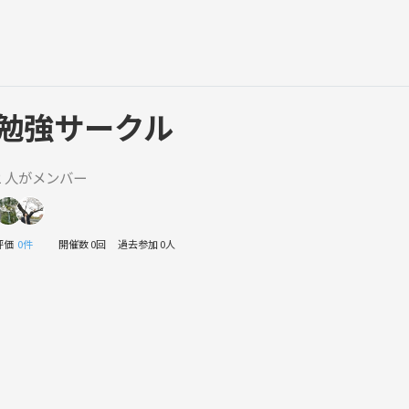
勉強サークル
2 人がメンバー
評価
0件
開催数 0回
過去参加 0人