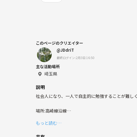
このページのクリエイター
@JDdriT
最終ログイン:2月3日 16:50
主な活動場所
埼玉県
説明
社会人になり、一人で自主的に勉強することが難し
場所:高崎線沿線
曜日:土日
もっと読む…
時間:朝10時〜12時
共有