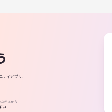
う
ニティアプリ。
つながるから
すい