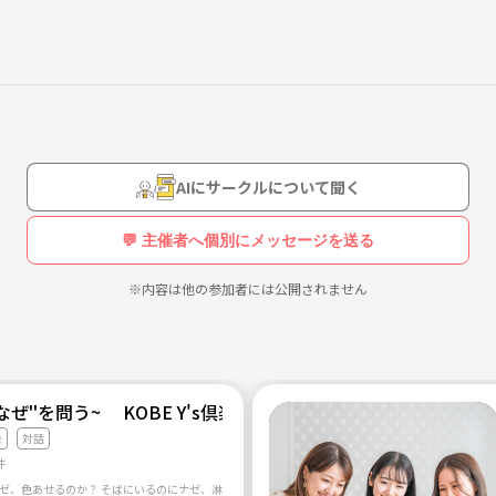
AIにサークルについて聞く
💬 主催者へ個別にメッセージを送る
※内容は他の参加者には公開されません
~人生の''なぜ''を問う~ KOBE Y's倶楽部
会
対話
件