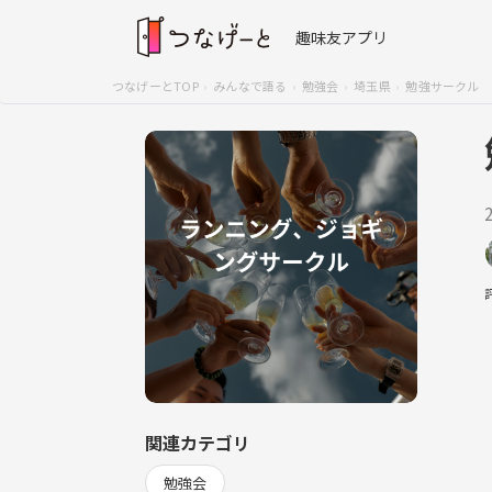
趣味友アプリ
つなげーとTOP
みんなで語る
勉強会
埼玉県
勉強サークル
関連カテゴリ
勉強会