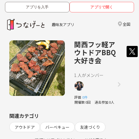
アプリを入手
アプリで開く
全国
趣味友アプリ
関西フッ軽ア
ウトドアBBQ
大好き会
1 人がメンバー
評価
0件
開催数 0回
過去参加 0人
関連カテゴリ
アウトドア
バーベキュー
友達づくり