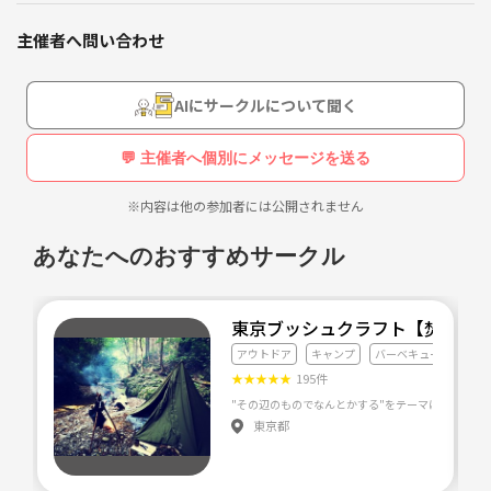
主催者へ問い合わせ
AIにサークルについて聞く
💬 主催者へ個別にメッセージを送る
※内容は他の参加者には公開されません
あなたへのおすすめサークル
東京ブッシュクラフト【焚火・
アウトドア
キャンプ
バーベキュー
★
★
★
★
★
195件
東京都