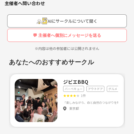
主催者へ問い合わせ
AIにサークルについて聞く
💬 主催者へ個別にメッセージを送る
※内容は他の参加者には公開されません
あなたへのおすすめサークル
ジビエBBQ
バーベキュー
アウトドア
グルメ・料理全般
★
★
★
★
★
1件
東京都