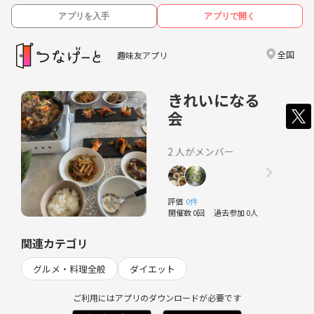
アプリを入手
アプリで開く
全国
趣味友アプリ
きれいになる
会
2 人がメンバー
評価
0件
開催数 0回
過去参加 0人
関連カテゴリ
グルメ・料理全般
ダイエット
ご利用にはアプリのダウンロードが必要です