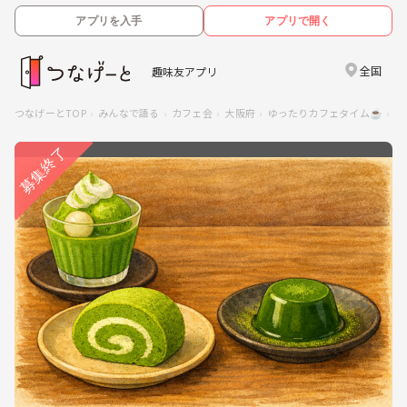
アプリを入手
アプリで開く
全国
趣味友アプリ
つなげーとTOP
みんなで語る
カフェ会
大阪府
ゆったりカフェタイム☕
5