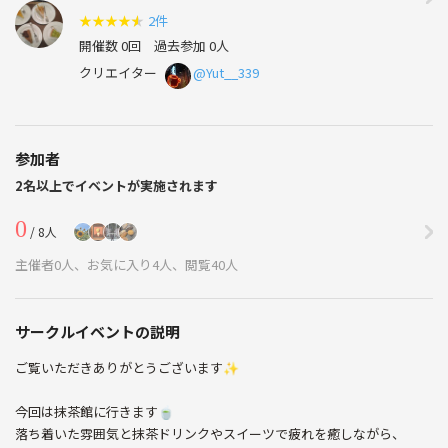
★
★
★
★
★
2件
開催数 0回
過去参加 0人
クリエイター
@Yut__339
参加者
2名以上でイベントが実施されます
0
/ 8人
主催者0人、お気に入り4人、閲覧40人
サークルイベントの説明
ご覧いただきありがとうございます✨️
今回は抹茶館に行きます🍵
落ち着いた雰囲気と抹茶ドリンクやスイーツで疲れを癒しながら、