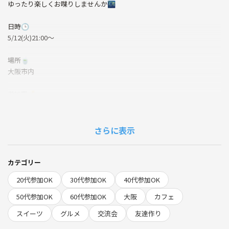
ゆったり楽しくお喋りしませんか🌃
日時🕒
5/12(火)21:00〜
場所🍵
大阪市内
参加費💰
ご自身のカフェ代
こんな方におすすめ🙌
さらに表示
・カフェが好きな方
・お仕事終わりに誰かとお話したい方
・新しいお友達を見つけたい方
カテゴリー
人と話すのが苦手な方やおひとり様でも大歓迎ですので、お気軽にご参
20代参加OK
30代参加OK
40代参加OK
加ください✨️✨️
50代参加OK
60代参加OK
大阪
カフェ
スイーツ
グルメ
交流会
友達作り
⚠️注意事項⚠️
・イベントに参加される方どうしでの連絡先交換はご遠慮いただけます