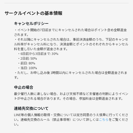
と幸いです。
サークルイベントの基本情報
・勧誘や出会い目的での参加はお断りさせていただきます。
キャンセルポリシー
・イベント開始の7日前までにキャンセルされた場合はポイント含め全額返金
されます。
・それ以降にキャンセルされた場合は、事前決済金額のうち、下記のキャンセ
ル料率がキャンセル料になり、決済金額とポイントのそれぞれからキャンセル
料を差し引いた金額が返金されます。
・6日前から3日前まで: 30%
・2日前: 50%
・前日: 80%
・当日: 100%
・ただし、お申し込み後 1時間以内にキャンセルされた場合は全額返金されま
す。
中止の場合
最少催行人数に達しない場合、および天候不順など主催者の判断によりイベン
トが中止される場合があります。その場合、参加料金は全額返金されます。
連絡先交換について
LINE等の個人情報の取得・交換については双方同意のうえ慎重に行ってくださ
い。連絡先交換のルール（禁止事項等）について詳しくは
こちら
をご覧くださ
い。