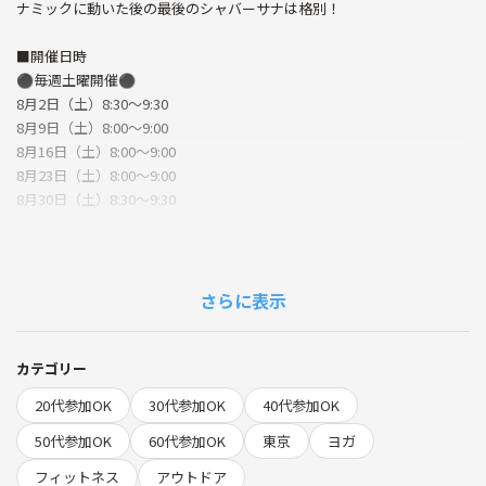
ナミックに動いた後の最後のシャバーサナは格別！
■開催日時
⚫︎毎週土曜開催⚫︎
8月2日（土）8:30〜9:30
8月9日（土）8:00〜9:00
8月16日（土）8:00〜9:00
8月23日（土）8:00〜9:00
8月30日（土）8:30〜9:30
■レッスン内容
［Nature Bliss Yoga］
自然の中で、至福の時間を過ごすヨガクラス。太陽の温かさ眩しさ、風
さらに表示
が肌に触れる感覚、草木のサラサラとした音、大地の香り、自然の中で
より快適に、より開放的に。豊かな自然を存分に感じられる、ダイナミ
ックなポーズを中心に行います。
カテゴリー
20代参加OK
30代参加OK
40代参加OK
■スケジュール
8:20 集合
50代参加OK
60代参加OK
東京
ヨガ
8:25 ヨガ実施場所へ移動
フィットネス
アウトドア
8:30 クラス開始