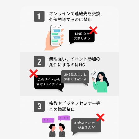
・飲み物
■あると便利な物
・レジャーシート (ヨガマットの汚れを防ぎます)
・タオル (汗拭き、冷え防止)
・サングラス
・虫よけグッズ
■開催可否について
雨天中止。
中止の場合には、メッセージと講師Instagramにてお知らせいたしま
す。
■キャンセルポリシー
当日100%
※無断欠席の方は次回からのご参加をお断りさせて頂いております。必
ず事前のご連絡をお願いいたします。