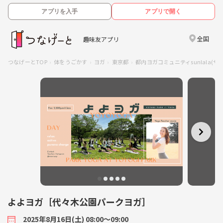
アプリを入手
アプリで開く
全国
趣味友アプリ
つなげーとTOP
体をうごかす
ヨガ
東京都
都内ヨガコミュニティsunlala(サ
よよヨガ［代々木公園パークヨガ］
2025年8月16日(土) 08:00〜09:00