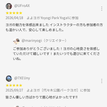
@
UFroAX
★
★
★
★
★
2026/04/18
よよヨガ Yoyogi Park Yoga!に参加
ヨガの魅力を体感出来ました インストラクターの方も参加者の方
も温かい人で、安心して楽しめました。
@
marinyogi
（クリエイター）
ご参加ありがとうございました！ヨガの心地良さを体感し
ていただけて嬉しいです！またいつでも遊びに来てくださ
いね。
@
7XEUny
★
★
★
★
★
2025/09/27
よよヨガ［代々木公園パークヨガ］に参加
皆さん優しい方ばかりで居心地がよかったです!!