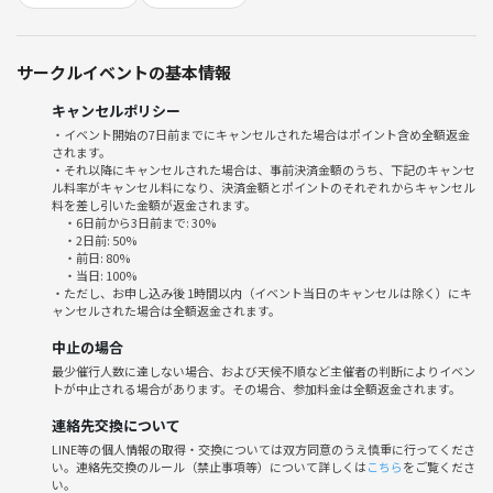
9:30 終了 (最後に記念撮影♪)
サークルイベントの基本情報
8:20 集合
8:25 ヨガ実施場所へ移動
キャンセルポリシー
8:30 クラス開始
・イベント開始の7日前までにキャンセルされた場合はポイント含め全額返金
9:30 終了
されます。
・それ以降にキャンセルされた場合は、事前決済金額のうち、下記のキャンセ
ル料率がキャンセル料になり、決済金額とポイントのそれぞれからキャンセル
※9日、16日、23日↓
料を差し引いた金額が返金されます。
7:50 集合
・6日前から3日前まで: 30%
7:55 ヨガ実施場所へ移動
・2日前: 50%
・前日: 80%
8:00 クラス開始
・当日: 100%
9:00 終了
・ただし、お申し込み後 1時間以内（イベント当日のキャンセルは除く）にキ
ャンセルされた場合は全額返金されます。
■集合場所
中止の場合
8:20 or 7:50代々木公園 原宿門時計塔付近 集合
最少催行人数に達しない場合、および天候不順など主催者の判断によりイベン
ヨガができる服にお着替えした状態でお集まりください。
トが中止される場合があります。その場合、参加料金は全額返金されます。
連絡先交換について
■持ち物
LINE等の個人情報の取得・交換については双方同意のうえ慎重に行ってくださ
・ヨガマット、ヨガラグ
い。連絡先交換のルール（禁止事項等）について詳しくは
こちら
をご覧くださ
・ヨガができる格好
い。