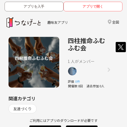
アプリを入手
アプリで開く
全国
趣味友アプリ
四柱推命ふむ
ふむ会
1 人がメンバー
評価
0件
開催数 0回
過去参加 0人
関連カテゴリ
友達づくり
ご利用にはアプリのダウンロードが必要です