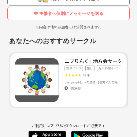
祥の占術です。
約2,000年前の中国で生まれ、時代とともに洗練され、運勢の流れや相
💬 主催者へ個別にメッセージを送る
性診断、人間関係の傾向を詳細に分析できます。
※内容は他の参加者には公開されません
━━━━━━━━━━━━━━━━━━
◇参加にあたり注意点
あなたへのおすすめサークル
━━━━━━━━━━━━━━━━━━
他サークルの迷惑行為や誹謗中傷なども禁止です。
参加者の方とはモラルの中でつながりたいと考えています。
エブりんく | 地方会サークル
友達づくり
旅行
九州料理イベント
不安なこととか、気になることは気軽にメッセージ頂ければと思いま
★
★
★
★
★
42件
す。
Everyone＋Linkの造語
東京都
ご利用にはアプリのダウンロードが必要です