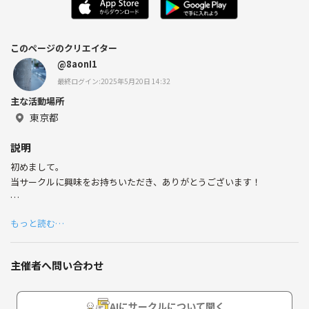
このページのクリエイター
@8aonI1
最終ログイン:2025年5月20日 14:32
主な活動場所
東京都
説明
初めまして。
当サークルに興味をお持ちいただき、ありがとうございます！
このサークルは四柱推命という占いを通じて、様々な世代の方と楽しく
もっと読む…
交流することを目的としたサークルです。
プチ鑑定をしながら、カフェで気軽に自分の特徴を知ってみません
主催者へ問い合わせ
か？？
※四柱推命は、生年月日をもとに、個人の性格や運勢を分析する中国発
AIにサークルについて聞く