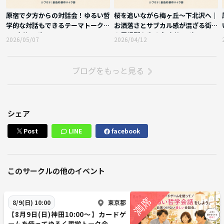
原宿で夕方からの対話会！ゆるい哲
桜を追いながら梅ヶ丘〜下北沢へ｜
学的な対話もできるテーマトーク会
お洒落さとサブカル感が混ざる街角
#5 実施レポート
や居場所を歩く会 実施レポート
2026/05/07
2026/04/12
ブログをもっと見る
シェア
Post
LINE
facebook
このサークルの他のイベント
東京都
8/9(日) 10:00
【8月9日(日)神田10:00～】カードゲ
ームを使ってゆるく哲学トーク会