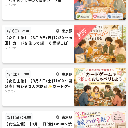
シブミナ
東京都
8/9(日) 12:30
【女性主催】【8月9日(日)12:30～神
田】カードを使って緩ーく哲学っぽい
事を話す会
シブミナ
東京都
9/5(土) 11:00
【女性主催】【9月5日(土)11:00～国
分寺】初心者さん大歓迎✨カードゲー
ムで楽しくおしゃべりしよう😊
シブミナ
東京都
9/11(金) 14:00
【女性主催】【9月11日(金)14:00～渋