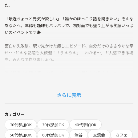
た。
「最近ちょっと元気が欲しい」「誰かのほっこり話を聞きたい」そんな
あなたへ。年齢も趣味もバラバラで、初対面でも盛り上がる笑顔いっぱ
いのイベントです☀️
面白い失敗談、駅で見かけた癒しエピソード、自分だけのささやかな幸
せ･･･どんな話題も大歓迎！「うんうん」「わかる～」と共感できる場
を、みんなで作りましょう。
渋谷駅近くの開放感いっぱいのカフェでの開催になります。へぇ。こん
な所があったんだあ。と雰囲気を楽しんでいただくのも良いかなと思い
ます。
さらに表示
◆当日の流れ
13:50 渋谷駅近くのカフェに集合
14:00自己紹介タイム
カテゴリー
14:10；クスッ”と笑える話／小さな幸せエピソードをみんなでシェア
20代参加OK
30代参加OK
40代参加OK
15:30現地解散
50代参加OK
60代参加OK
渋谷
交流会
カフェ