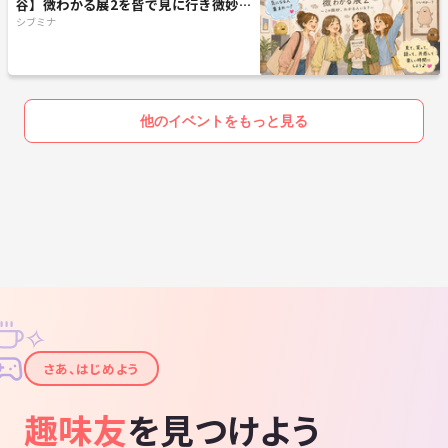
谷】微わかる展2を皆で見に行き微妙さ
を共有しよう
シブミナ
他のイベントをもっと見る
✧
✦
さあ、はじめよう
趣味友
を見つけよう