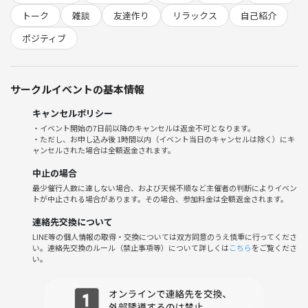
🌱サークルの雰囲気
トーク
雑談
友達作り
リラックス
自己紹介
・初参加やおひとり参加の方ばかり！リラックスして参加できます。
・みんなで「ゆるくポジティブ」をテーマにしており、共感や前向きな
ポジティブ
気持ちが得られます🌟
・具体的なメリット例はこちら！
1. “話を聞いてもらえる”満足感が得られる
サークルイベントの基本情報
2. 他の人の幸せエピソードが自分まで嬉しくなる
3. 日常に前向きな視点・新しい発見がもらえる
キャンセルポリシー
4. 気軽なおしゃべりを通して新しい友達ができる
・イベント開始の7日前以降のキャンセルは返金不可となります。
・ただし、お申し込み後 1時間以内（イベント当日のキャンセルは除く）にキ
5. 身近なことを語るので“共感力”もアップ！
ャンセルされた場合は全額返金されます。
⚠️注意事項⚠️
中止の場合
下記の行為はご遠慮ください。
最少催行人数に達しない場合、および天候不順など主催者の判断によりイベン
トが中止される場合があります。その場合、参加料金は全額返金されます。
・勧誘・営業・告知・引き抜き・しつこいナンパ・暴言など
・過度なナンパ行為や迷惑行為
連絡先交換について
・開催内容や風景写真、動画のSNS等への無許可投稿
LINE等の個人情報の取得・交換については双方同意のうえ慎重に行ってくださ
サークルやイベントの輪を乱す行動をする方、運営側の指示に従ってい
い。連絡先交換のルール（禁止事項等）について詳しくは
こちら
をご覧くださ
い。
ただけない方や運営側が参加者様としてふさわしくないと判断した方
は、参加をお断りする場合がございます。
参加費の他にご自身の飲食代が別途かかります。