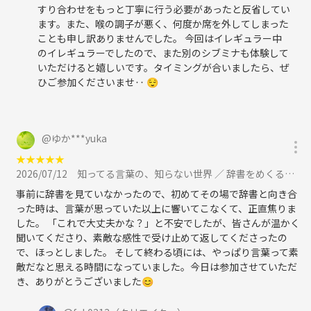
すり合わせをもっと丁寧に行う必要があったと反省してい
ます。また、喉の調子が悪く、何度か席を外してしまった
ことも申し訳ありませんでした。 今回はイレギュラー中
のイレギュラーでしたので、また別のシブミナも体験して
いただけると嬉しいです。タイミングが合いましたら、ぜ
ひご参加くださいませ‥ 😌
@
ゆか***yuka
★
★
★
★
★
2026/07/12
知ってる言葉の、知らない世界 ／ 辞書をめくる会［あ行の辻］に参加
事前に辞書を見ていなかったので、初めてその場で辞書と向き合
った時は、言葉が思っていた以上に響いてこなくて、正直焦りま
した。 「これで大丈夫かな？」と不安でしたが、皆さんが温かく
聞いてくださり、素敵な感性で受け止めて返してくださったの
で、ほっとしました。 そして終わる頃には、やっぱり言葉って素
敵だなと思える時間になっていました。今日は参加させていただ
き、ありがとうございました😊