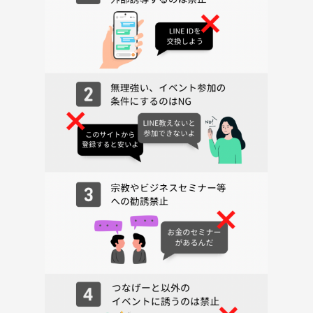
肩の力を抜いて、気軽にちょっとした笑いと幸せを分かち合いません
か？みなさまのご参加をお待ちしています😊
主催者について：
はじめまして。サブクリエーターのゆうこです。
昭和世代ヒゲダンで時が止まっている女性です。
人の話を聞いたり場が和んでいく感じを見守るのが好きです。
下の写真をご覧ください。
そう。逆なんです！店員さんが出してくれた向きで何も疑わず虎🐯だと
思って食べていました😂😂
私だけじゃない（と信じたい）皆様のエピソードお待ちしています。
ゆくゆくは皆の行ってみたい所に行く会。一人じゃ行けないけど皆なら
行けるぞ会。をやるのが夢です。