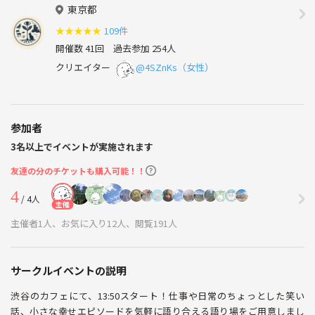
東京都
★
★
★
★
★
109件
開催数 41回
過去参加 254人
クリエイター
@4SZnKs（女性）
参加者
3名以上でイベントが実施されます
友達の分のチケットも購入可能！！
4
/ 4人
主催
主催者1人、お気に入り12人、閲覧191人
サークルイベントの説明
渋谷のカフェにて、13:50スタート！仕事や日常のちょっとした笑い
話、小さな幸せエピソードを気軽に語り合える語り場をご用意しまし