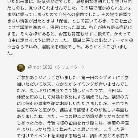
いた出来事は、時系列が逆でした。思想的な運動として掲げられ
たものも、見つけられませんでした。その場で確かめられないま
ま話に乗ってしまったので自分への宿題でした。その場で確認で
きない情報が出たときは「保留」として置いておき、そこを土台
にせず議論を進める。保留になった事は、各自が持ち帰る宿題に
する。そんな枠があると、否定も肯定もせずに扱えて、かえって
自由に話せるように思いました。 簡単に答えの出ないテーマを扱
う会ならではの、濃度ある時間でした。ありがとうございまし
た。
@
mori1031
（クリエイター）
ご参加ありがとうございました！第一回のシブミナにご参
加いただいて以来、なかなかタイミングが合いませんでし
たが、久しぶりに再会できて嬉しかったです。 今回は、
休憩を短めにして対話を多めにする構成でした。講師の方
には個別の事案を軸にお話しいただきましたが、それでも
論点が次々と広がり、結論まで整理するのが難しい場面も
ありましたね。また、一つの観点に議論が寄りがちな場面
もあったため、今後同様の企画を行う際には、事前の準備
をよりしっかり整えて臨みたいと思います。 こうした建
て付けでイベントを実施する場合は、講師の方との事前の