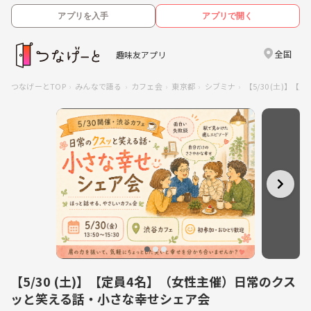
アプリを入手
アプリで開く
全国
趣味友アプリ
つなげーとTOP
みんなで語る
カフェ会
東京都
シブミナ
【5/30 (土)
【5/30 (土)】【定員4名】（女性主催）日常のクス
ッと笑える話・小さな幸せシェア会