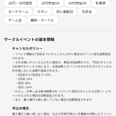
20代・30代限定
20代参加OK
30代参加OK
秋葉原
🔷🔷カタン限定イベントの詳細です🔷🔷
ボードゲーム
カタン
初心者歓迎
交流会
・日時：4/23(木) 19:00~22:00 途中参加⭕️
ゲーム会
趣味・サークル
・会場：秋葉原ボードゲームスペース 秋葉原駅徒歩10分
・住所：トラブル防止の為、参加者のみご連絡致します。
・人数：12名限定
サークルイベントの基本情報
・💰料金：チケットを購入ください。友達と参加OK
キャンセルポリシー
<🔰カタン限定イベントの魅力ポイント🎲>
・イベント開始の7日前までにキャンセルされた場合はポイント含め全額返金
されます。
①「カタン」聞いたことはあるけどやってみたい方。
・それ以降にキャンセルされた場合は、事前決済金額のうち、下記のキャンセ
ル料率がキャンセル料になり、決済金額とポイントのそれぞれからキャンセル
②有名なカタンをプレイしてみたい方。
料を差し引いた金額が返金されます。
③カタンを優しく教えながら楽しくプレイできます。
・6日前から3日前まで: 30%
④カタン初心者だけど遊んでみたい方
・2日前: 50%
・前日: 80%
⑤木曜日の夜にボードゲームを楽しみたい方。
・当日: 100%
⑥初参加の方は僕からお声がけします
・ただし、お申し込み後 6時間以内（イベント当日のキャンセルは除く）にキ
ャンセルされた場合は全額返金されます。
⑦20代〜30代が多いです。
・また、最小催行人数に達していない場合は全額返金されます
⑧普段ボードゲームをやらない方でも大丈夫です。
⑨1人参加・友達と参加OK ９割は1人参加です。
中止の場合
⑩男女比率は6・４です。変動する場合もあります。
最少催行人数に達しない場合、および天候不順など主催者の判断によりイベン