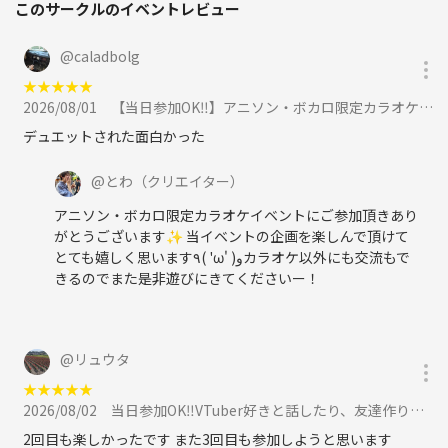
このサークルのイベントレビュー
@
caladbolg
★
★
★
★
★
2026/08/01
【当日参加OK‼️】アニソン・ボカロ限定カラオケで歌ったり友達作り✨【20代30代】【新規大歓迎🎤】に参加
デュエットされた面白かった
@
とわ
（クリエイター）
アニソン・ボカロ限定カラオケイベントにご参加頂きあり
がとうございます✨ 当イベントの企画を楽しんで頂けて
とても嬉しく思います٩( 'ω' )وカラオケ以外にも交流もで
きるのでまた是非遊びにきてくださいー！
@
リュウタ
★
★
★
★
★
2026/08/02
当日参加OK‼️VTuber好きと話したり、友達作りをしよう！【🔰ライト向け】【20代30代】に参加
2回目も楽しかったです また3回目も参加しようと思います