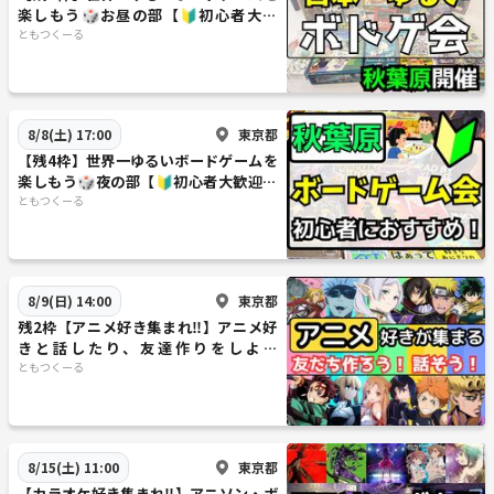
楽しもう🎲お昼の部【🔰初心者大歓
迎】【ルール説明あり⭐️】【友達作
ともつくーる
り！】
東京都
8/8(土) 17:00
【残4枠】世界一ゆるいボードゲームを
楽しもう🎲夜の部【🔰初心者大歓迎】
【ルール説明あり⭐️】【友達作り！】
ともつくーる
東京都
8/9(日) 14:00
残2枠【アニメ好き集まれ‼️】アニメ好
きと話したり、友達作りをしよう
✨️【🔰新規大歓迎】【20代30代】
ともつくーる
東京都
8/15(土) 11:00
【カラオケ好き集まれ‼️】アニソン・ボ