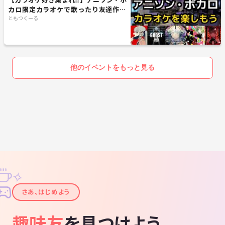
カロ限定カラオケで歌ったり友達作り
✨【20代30代】【新規大歓迎🎤】
ともつくーる
他のイベントをもっと見る
✧
✦
さあ、はじめよう
趣味友
を見つけよう