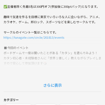
✅主催者除く先着5名は300円オフ(参加後に300ptバック)となります。
趣味で友達を作るを目標に東京でいろいろな人に会いながら、アニメ、
カラオケ、ゲーム、邦ロック、スポーツなどを楽しむサークルです。
サークルのイベント一覧はこちらです。
https://tunagate.com/circle/201813/events
◼️今回のイベント
ボードゲームで一度は聞いたことがある「カタン」を遊んでみよう！
カタン初心者・未経験者さんに「世界１優しく」教えながらプレイしま
すので安心して参加頂けます🎲
カタンってどんなボードゲームか気になるけど中々プレイする機会がな
い、カタンだけじっくり遊びたい！そんな方におすすめイベントになっ
ています。
さらに表示
「木曜日のお仕事終わり」に「秋葉原」で「カタン」を楽しみませんか
٩( 'ω' )و
カテゴリー