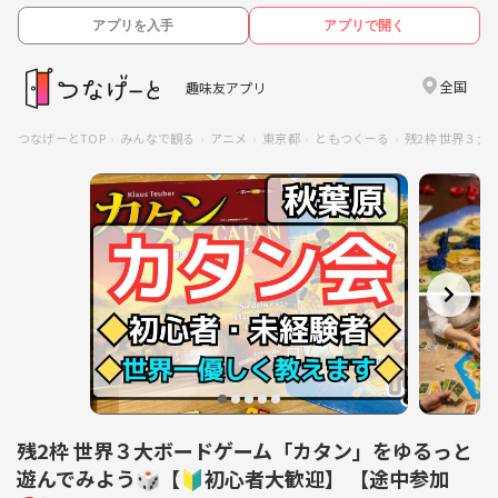
アプリを入手
アプリで開く
全国
趣味友アプリ
つなげーとTOP
みんなで観る
アニメ
東京都
ともつくーる
残2枠 世界３大
残2枠 世界３大ボードゲーム「カタン」をゆるっと
遊んでみよう🎲【🔰初心者大歓迎】 【途中参加