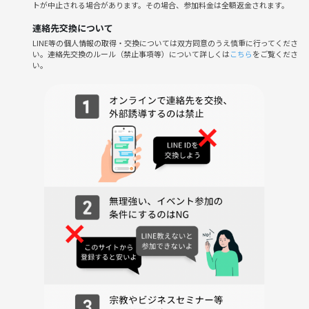
トが中止される場合があります。その場合、参加料金は全額返金されます。
◼️流れ
連絡先交換について
①集合・自己紹介
LINE等の個人情報の取得・交換については双方同意のうえ慎重に行ってくださ
②ルール説明・カタンプレイ
い。連絡先交換のルール（禁止事項等）について詳しくは
こちら
をご覧くださ
い。
③時間になったら終了
＜⚠️注意事項⚠️＞
※ポイントバックはイベント終了後2日以内に行われます。完了したら
ダイレクトメッセージで通知がきます。確認できない場合はお手数です
がとわまでご連絡ください。
※開始2時間前の時点で最小催行人数を下回っている場合は中止となり
ます。その場合は返金されます。場合によってはもっと早く判断するこ
とがあります。
※途中参加OKですのでお気軽に申し込みください。
※適宜イベントの様子を撮影いたします。モザイク処理致します。
※営業、勧誘、迷惑行為がある場合はつなげーとに報告の上、今後のイ
ベント参加が不可になります。
イベントの過去の様子は下の画像をご覧ください😄