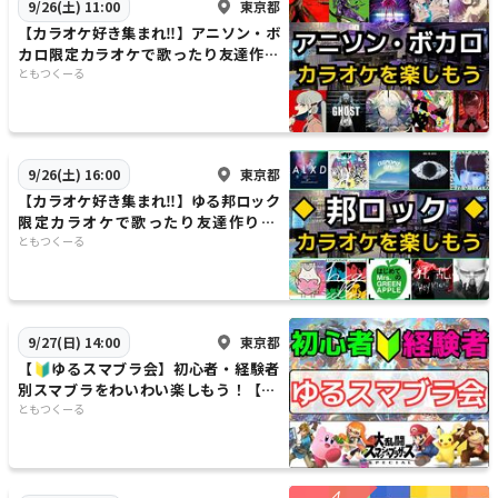
東京都
9/26(土) 11:00
【カラオケ好き集まれ‼️】アニソン・ボ
カロ限定カラオケで歌ったり友達作り
✨【20代30代】【新規大歓迎🎤】
ともつくーる
東京都
9/26(土) 16:00
【カラオケ好き集まれ‼️】ゆる邦ロック
限定カラオケで歌ったり友達作り✨
【20代30代】【新規大歓迎🎤】
ともつくーる
東京都
9/27(日) 14:00
【🔰ゆるスマブラ会】初心者・経験者
別スマブラをわいわい楽しもう！【🔰
初心者大歓迎】
ともつくーる