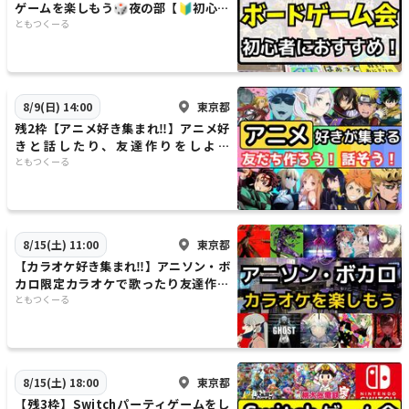
ゲームを楽しもう🎲夜の部【🔰初心者
大歓迎】【ルール説明あり⭐️】【友達
ともつくーる
作り！】
東京都
8/9(日) 14:00
残2枠【アニメ好き集まれ‼️】アニメ好
きと話したり、友達作りをしよう
✨️【🔰新規大歓迎】【20代30代】
ともつくーる
東京都
8/15(土) 11:00
【カラオケ好き集まれ‼️】アニソン・ボ
カロ限定カラオケで歌ったり友達作り
✨【20代30代】【新規大歓迎🎤】
ともつくーる
東京都
8/15(土) 18:00
【残3枠】Switchパーティゲームをし