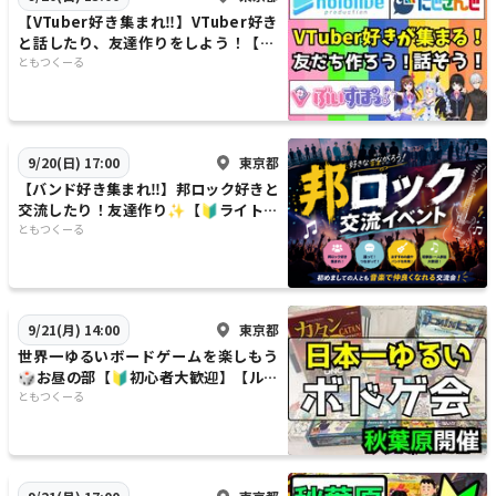
【VTuber好き集まれ‼️】VTuber好き
と話したり、友達作りをしよう！【🔰
ライト向け】【20代30代】
ともつくーる
東京都
9/20(日) 17:00
【バンド好き集まれ‼️】邦ロック好きと
交流したり！友達作り✨【🔰ライト向
け】【初心者大歓迎✨】
ともつくーる
東京都
9/21(月) 14:00
世界一ゆるいボードゲームを楽しもう
🎲お昼の部【🔰初心者大歓迎】【ルー
ル説明あり⭐️】【友達作り！】
ともつくーる