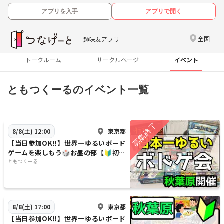
アプリを入手
アプリで開く
全国
趣味友アプリ
トークルーム
サークルページ
イベント
ともつくーるのイベント一覧
東京都
8/8(土) 12:00
【当日参加OK‼️】世界一ゆるいボード
ゲームを楽しもう🎲お昼の部【🔰初心
者大歓迎】【友達作り！】
ともつくーる
東京都
8/8(土) 17:00
【当日参加OK‼️】世界一ゆるいボード