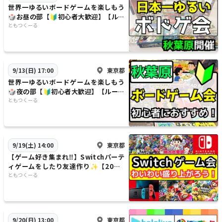
世界一ゆるいボードゲームを楽しもう
🎲お昼の部【🔰初心者大歓迎】【ルー
ル説明あり⭐️】【友達作り！】
ともつくーる
東京都
9/13(日) 17:00
世界一ゆるいボードゲームを楽しもう
🎲夜の部【🔰初心者大歓迎】【ルール
説明あり⭐️】【友達作り！】
ともつくーる
東京都
9/19(土) 14:00
【ゲーム好き集まれ‼️】Switchパーテ
ィゲームをしたり友達作り✨️【20代3
0代】【雰囲気重視‼️】
ともつくーる
東京都
9/20(日) 13:00