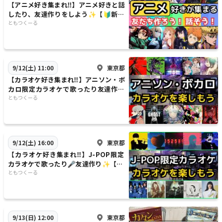
【アニメ好き集まれ‼️】アニメ好きと話
したり、友達作りをしよう✨️【🔰新規
大歓迎】【20代30代】
ともつくーる
東京都
9/12(土) 11:00
【カラオケ好き集まれ‼️】アニソン・ボ
カロ限定カラオケで歌ったり友達作り
✨【20代30代】【新規大歓迎🎤】
ともつくーる
東京都
9/12(土) 16:00
【カラオケ好き集まれ‼️】J-POP限定
カラオケで歌ったり🎤友達作り✨️【20
代30代】【新規大歓迎🎤】
ともつくーる
東京都
9/13(日) 12:00