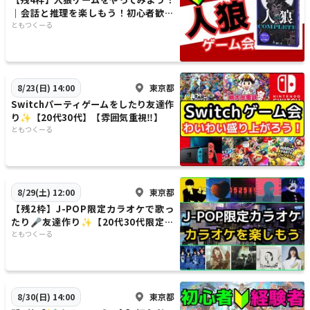
｜会話と推理を楽しもう！初心者歓迎
【雰囲気重視✨】
ともつくーる
東京都
8/23(日) 14:00
Switchパーティゲームをしたり友達作
り✨️【20代30代】【雰囲気重視‼️】
ともつくーる
東京都
8/29(土) 12:00
【残2枠】J-POP限定カラオケで歌っ
たり🎤友達作り✨️【20代30代限定】
【新規大歓迎🐤】
ともつくーる
東京都
8/30(日) 14:00