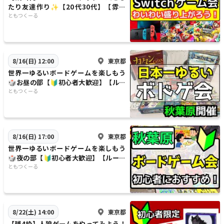
たり友達作り✨️【20代30代】【雰囲
気重視‼️】
ともつくーる
東京都
8/16(日) 12:00
世界一ゆるいボードゲームを楽しもう
🎲お昼の部【🔰初心者大歓迎】【ルー
ル説明あり⭐️】【友達作り！】
ともつくーる
東京都
8/16(日) 17:00
世界一ゆるいボードゲームを楽しもう
🎲夜の部【🔰初心者大歓迎】【ルール
説明あり⭐️】【友達作り！】
ともつくーる
東京都
8/22(土) 14:00
【残4枠】人狼ゲームをやってみよう！