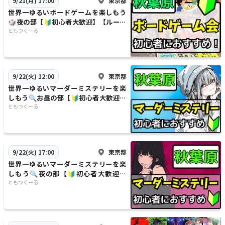
東京都
9/21(月) 17:00
世界一ゆるいボードゲームを楽しもう
🎲夜の部【🔰初心者大歓迎】【ルール
説明あり⭐️】【友達作り！】
ともつくーる
東京都
9/22(火) 12:00
世界一ゆるいマーダーミステリーを楽
しもう🔍お昼の部【🔰初心者大歓迎】
【ルール説明あり⭐️】【友達作り！】
ともつくーる
東京都
9/22(火) 17:00
世界一ゆるいマーダーミステリーを楽
しもう🔍夜の部【🔰初心者大歓迎】
【ルール説明あり⭐️】【友達作り！】
ともつくーる