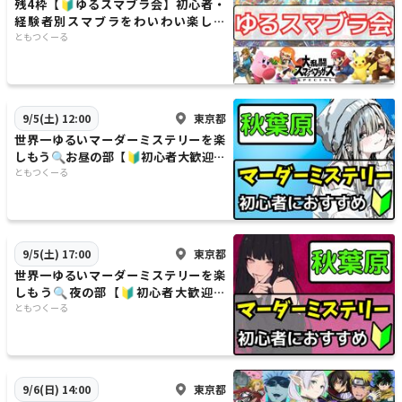
残4枠【🔰ゆるスマブラ会】初心者・
経験者別スマブラをわいわい楽しも
う！【🔰初心者大歓迎】
ともつくーる
東京都
9/5(土) 12:00
世界一ゆるいマーダーミステリーを楽
しもう🔍お昼の部【🔰初心者大歓迎】
【ルール説明あり⭐️】【友達作り！】
ともつくーる
東京都
9/5(土) 17:00
世界一ゆるいマーダーミステリーを楽
しもう🔍夜の部【🔰初心者大歓迎】
【ルール説明あり⭐️】【友達作り！】
ともつくーる
東京都
9/6(日) 14:00