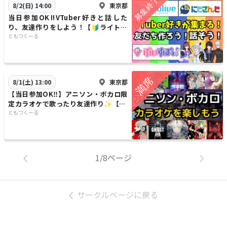
東京都
8/2(日) 14:00
当日参加OK‼️VTuber好きと話した
り、友達作りをしよう！【🔰ライト向
け】【20代30代】
ともつくーる
東京都
8/1(土) 13:00
【当日参加OK‼️】アニソン・ボカロ限
定カラオケで歌ったり友達作り✨【20
代30代】【新規大歓迎🎤】
ともつくーる
1/8ページ
サークルページに戻る