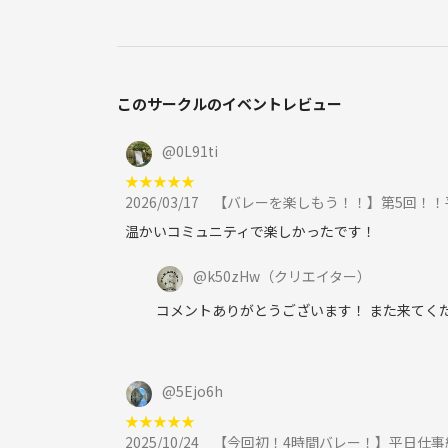
このサークルのイベントレビュー
@
0L91ti
★
★
★
★
★
2026/03/17
【バレーを楽しもう！！】第5回！！平日
温かいコミュニティで楽しかったです！
@
k50zHw
（クリエイター）
コメントありがとうございます！ また来てく
@
5Ejo6h
★
★
★
★
★
2025/10/24
【今回初！4時間バレー！】平日仕事