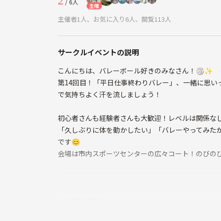
2
/ 6人
主催
主催者1人、お気に入り6人、閲覧113人
サークルイベントの説明
こんにちは、バレーボール好きのみなさん！🏐✨
第14回目！「平日仕事終わりバレー」、一緒に思い
で気持ちよく汗を流しましょう！
初心者さんも経験者さんも大歓迎！レベルは関係な
「久しぶりに体を動かしたい」「バレーやってみた
です😊
会場は市内スポーツセンターの広々コート！のびの
🏐当日の流れ