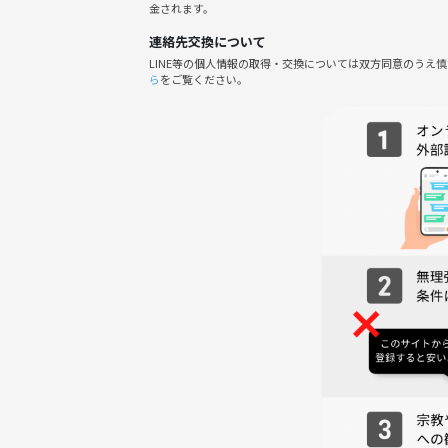
金されます。
みんなが気持ちよく楽しめるように、以下はご遠慮
連絡先交換について
LINE等の個人情報の取得・交換については双方同意のうえ
ら
をご覧ください。
・勧誘、営業、しつこいナンパ、暴言などの迷惑行
・過度なナンパや他の参加者への迷惑行為
・無許可での写真・動画のSNS投稿
※定員になり次第、締め切る場合があります。
運営の指示に従っていただけない場合は、参加をお断りす
💰参加費
参加費は【500円】です！
つなげーと上で事前決済となりますので、当日はお
受付ではお名前の記入のみお願いいたします🙇‍♂️