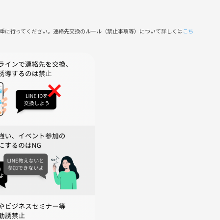
ください。
慎重に行ってください。連絡先交換のルール（禁止事項等）について詳しくは
こち
為
ることもございます🙇‍♂️
支払い不要♪