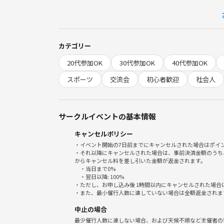
まずは体育館で受付＆お名前の記入からスタート！
軽くストレッチで体をほぐして、みんなでチーム分
ウォーミングアップをしたら、いよいよゲーム開始
カテゴリー
ナイスプレーにハイタッチ✋✨ミスしてもドンマイ
20代参加OK
30代参加OK
40代参加OK
笑いあり、盛り上がりありの楽しい時間を過ごしま
スポーツ
交流会
初心者歓迎
社会人
🌱サークルの雰囲気
サークルイベントの基本情報
とにかく「楽しい！」がモットーのアットホームな
キャンセルポリシー
お一人参加の方もたくさんいるのでご安心ください
・イベント開始の7日前までにキャンセルされた場合はポイ
自然と会話が生まれて、気づけば仲良くなっている…
・それ以降にキャンセルされた場合は、事前決済金額のうち
からキャンセル料を差し引いた金額が返金されます。
・当日まで0%
「初参加で不安」「バレー経験がないけどやってみ
・翌日以降: 100%
・ただし、お申し込み後 1時間以内にキャンセルされた場合
・また、最小催行人数に達していない場合は全額返金されま
中止の場合
⚠️お願いごと
最少催行人数に達しない場合、および天候不順など主催者の