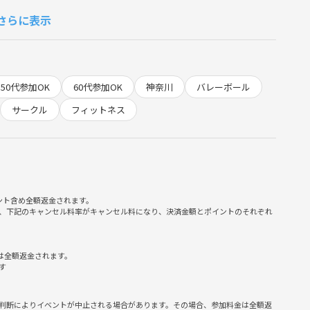
さらに表示
け♪
！
！
50代参加OK
60代参加OK
神奈川
バレーボール
しょう！
サークル
フィットネス
サークルです✨
！
ント含め全額返金されます。
そんな雰囲気です😊
、下記のキャンセル料率がキャンセル料になり、決済金額とポイントのそれぞれ
たい」という方も、バレーを楽しめるようにサポートします！
は全額返金されます。
す
判断によりイベントが中止される場合があります。その場合、参加料金は全額返