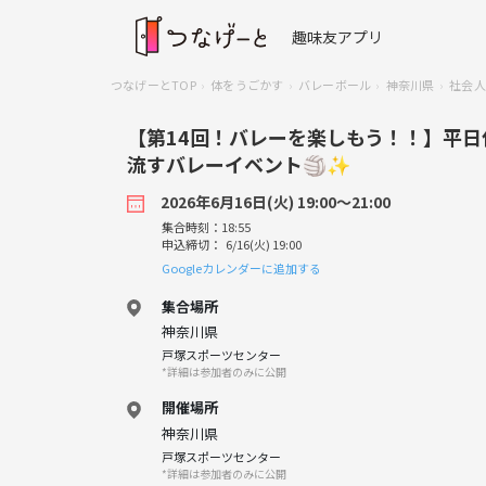
趣味友アプリ
つなげーとTOP
体をうごかす
バレーボール
神奈川県
社会人
【第14回！バレーを楽しもう！！】平
流すバレーイベント🏐✨
2026年6月16日(火) 19:00〜21:00
集合時刻：18:55
申込締切： 6/16(火) 19:00
Googleカレンダーに追加する
集合場所
神奈川県
戸塚スポーツセンター
*詳細は参加者のみに公開
開催場所
神奈川県
戸塚スポーツセンター
*詳細は参加者のみに公開