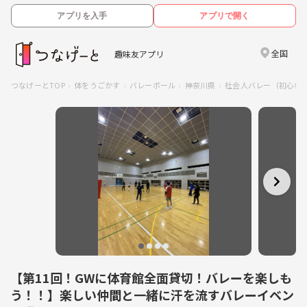
アプリを入手
アプリで開く
全国
趣味友アプリ
つなげーとTOP
体をうごかす
バレーボール
神奈川県
社会人バレー（初心者
【第11回！GWに体育館全面貸切！バレーを楽しも
う！！】楽しい仲間と一緒に汗を流すバレーイベン