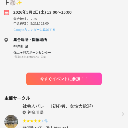
ト🏐✨
2026年5月2日(土) 13:00〜15:00
集合時刻：12:55
申込締切： 5/2(土) 13:00
Googleカレンダーに追加する
集合場所・開催場所
神奈川県
保土ヶ谷スポーツセンター
*詳細は参加者のみに公開
今すぐイベントに参加！！
主催サークル
社会人バレー（初心者、女性大歓迎）
神奈川県
★
★
★
★
★
8件
開催数 19回
過去参加 29人