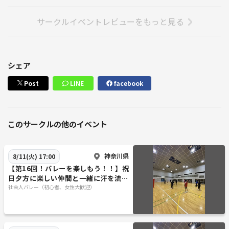
サークルイベントレビューをもっと見る
シェア
Post
LINE
facebook
このサークルの他のイベント
神奈川県
8/11(火) 17:00
【第16回！バレーを楽しもう！！】祝
日夕方に楽しい仲間と一緒に汗を流す
バレーイベント🏐✨
社会人バレー（初心者、女性大歓迎）