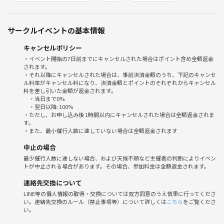
自然と会話が生まれて、気づけば仲良くなっている…そんな雰囲気です
😊
サークルイベントの基本情報
「初参加で不安」「バレー経験がないけどやってみたい」という方も、
バレーを楽しめるようにサポートします！
キャンセルポリシー
・イベント開始の7日前までにキャンセルされた場合はポイント含め全額返金
されます。
・それ以降にキャンセルされた場合は、事前決済金額のうち、下記のキャンセ
ル料率がキャンセル料になり、決済金額とポイントのそれぞれからキャンセル
⚠️お願いごと
料を差し引いた金額が返金されます。
・当日まで0%
・翌日以降: 100%
みんなが気持ちよく楽しめるように、以下はご遠慮ください。
・ただし、お申し込み後 1時間以内にキャンセルされた場合は全額返金されま
す。
・また、最小催行人数に達していない場合は全額返金されます
・勧誘、営業、しつこいナンパ、暴言などの迷惑行為
・過度なナンパや他の参加者への迷惑行為
中止の場合
・無許可での写真・動画のSNS投稿
最少催行人数に達しない場合、および天候不順など主催者の判断によりイベン
トが中止される場合があります。その場合、参加料金は全額返金されます。
※定員になり次第、締め切る場合があります。
連絡先交換について
LINE等の個人情報の取得・交換については双方同意のうえ慎重に行ってくださ
運営の指示に従っていただけない場合は、参加をお断りすることもござ
い。連絡先交換のルール（禁止事項等）について詳しくは
こちら
をご覧くださ
い。
います🙇‍♂️