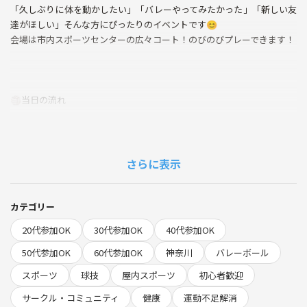
「久しぶりに体を動かしたい」「バレーやってみたかった」「新しい友
達がほしい」そんな方にぴったりのイベントです😊
会場は市内スポーツセンターの広々コート！のびのびプレーできます！
🏐当日の流れ
まずは体育館で受付＆お名前の記入からスタート！
軽くストレッチで体をほぐして、みんなでチーム分け♪
さらに表示
ウォーミングアップをしたら、いよいよゲーム開始！
ナイスプレーにハイタッチ✋✨ミスしてもドンマイ！
笑いあり、盛り上がりありの楽しい時間を過ごしましょう！
カテゴリー
20代参加OK
30代参加OK
40代参加OK
🌱サークルの雰囲気
50代参加OK
60代参加OK
神奈川
バレーボール
スポーツ
球技
屋内スポーツ
初心者歓迎
とにかく「楽しい！」がモットーのアットホームなサークルです✨
お一人参加の方もたくさんいるのでご安心ください！
サークル・コミュニティ
健康
運動不足解消