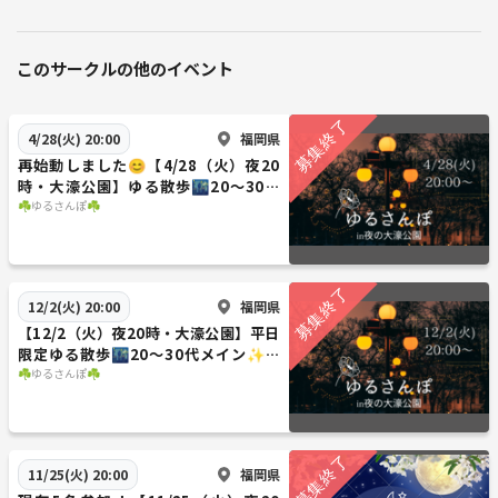
このサークルの他のイベント
福岡県
4/28(火) 20:00
再始動しました😊【4/28（火）夜20
時・大濠公園】ゆる散歩🌃20〜30代
メイン✨一人参加大歓迎！女性主催🎀
☘️ゆるさんぽ☘️
福岡県
12/2(火) 20:00
【12/2（火）夜20時・大濠公園】平日
限定ゆる散歩🌃20〜30代メイン✨一
人参加大歓迎！女性主催🎀
☘️ゆるさんぽ☘️
福岡県
11/25(火) 20:00