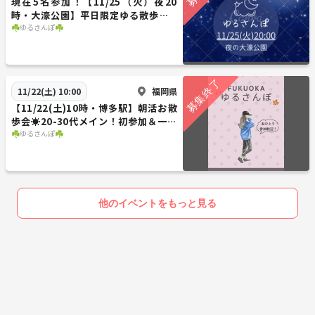
現在5名参加！【11/25（火）夜20
時・大濠公園】平日限定ゆる散歩🌃2
0〜30代メイン✨一人参加大歓迎！女
☘️ゆるさんぽ☘️
性主催🎀
福岡県
11/22(土) 10:00
【11/22(土)10時・博多駅】朝活お散
歩会☀️20-30代メイン！初参加＆一人
OK✨
☘️ゆるさんぽ☘️
他のイベントをもっと見る