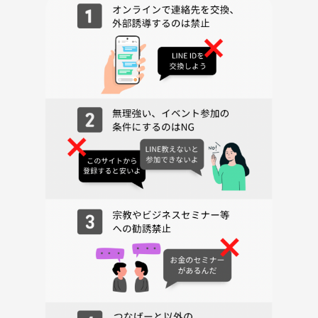
多の魅力再発見」などメリットたくさん💕
---
⚠️注意事項⚠️
下記の行為はご遠慮ください。
・勧誘・営業・告知・引き抜き・しつこいナンパ・暴言など
・過度なナンパ行為や迷惑行為
・開催内容や風景写真、動画のSNS等への無許可投稿
サークルやイベントの輪を乱す行動をする方、運営側の指示に従ってい
ただけない方や運営側が参加者様としてふさわしくないと判断した方
は、参加をお断りする場合がございます。
---
週末の朝をちょっと特別な時間にしてみませんか？
あなたのご参加を、運営一同お待ちしています🌸