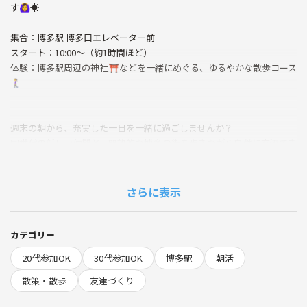
す🙆‍♀️☀️
集合：博多駅 博多口エレベーター前
スタート：10:00〜（約1時間ほど）
体験：博多駅周辺の神社⛩️などを一緒にめぐる、ゆるやかな散歩コース
🚶‍♀️
週末の朝から、充実した一日を一緒に過ごしませんか？
同世代の新しい仲間と、開放的な博多の街を歩きながら自然に交流でき
ます♪
---
さらに表示
◆このイベントが選ばれる理由
カテゴリー
・20〜30代、社会人中心の同世代が集まりやすい！
20代参加OK
30代参加OK
博多駅
朝活
・初参加＆お一人様率80％以上！仲間作りがしやすく安心
・女性主催でアットホームな運営
散策・散歩
友達づくり
・博多駅周辺の定番スポット巡りで“写真映え”もバッチリ📸