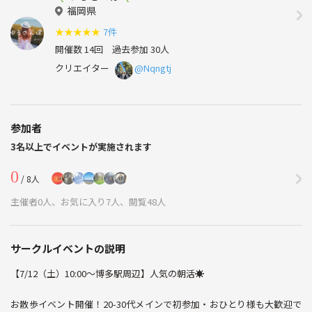
福岡県
★
★
★
★
★
7件
開催数 14回
過去参加 30人
クリエイター
@Nqngtj
参加者
3名以上でイベントが実施されます
0
/ 8人
主催者0人、お気に入り7人、閲覧48人
サークルイベントの説明
【7/12（土）10:00〜博多駅周辺】人気の朝活☀️
お散歩イベント開催！20-30代メインで初参加・おひとり様も大歓迎で