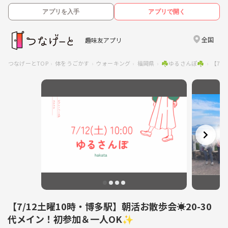
アプリを入手
アプリで開く
全国
趣味友アプリ
つなげーとTOP
体をうごかす
ウォーキング
福岡県
☘️ゆるさんぽ☘️
【7/
【7/12土曜10時・博多駅】朝活お散歩会☀️20-30
代メイン！初参加＆一人OK✨