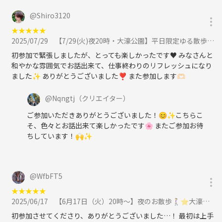
@
Shiro3120
★
★
★
★
★
2025/07/29
【7/29(火)夜20時・大濠公園】平日限定ゆる散歩🌃20〜30代メイン✨一人参加大歓迎！女性主催🎀に参加
初参加で緊張しましたが、とっても楽しかったです♥️ みなさんと
和やかな雰囲気でお話出来て、仕事終わりのリフレッシュになり
ました✨ ありがとうございました❣️ また参加します🫶🏻
@
Nqngtj
（クリエイター）
ご参加いただきありがとうございました！😊✨こちらこ
そ、色々とお話出来て楽しかったです🌸 またご参加お待
ちしています！🙌✨
@
WfbFT5
★
★
★
★
★
2025/06/17
【6月17日（火）20時～】夜のお散歩🚶‍♀️⭐️大濠公園🌳初参加、お一人様大歓迎🙌✨✨に参加
初参加させてくださり、ありがとうございました…！ 最初は上手