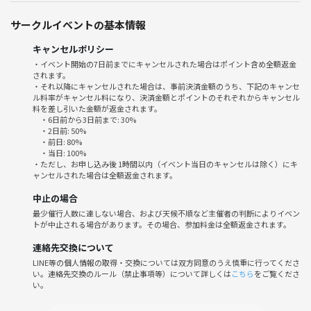
・雨天時はカフェ朝活☕️交流に切替！柔軟に運営しています😊
サークルイベントの基本情報
---
キャンセルポリシー
◆当日の流れ
・イベント開始の7日前までにキャンセルされた場合はポイント含め全額返金
されます。
・9:55 博多駅集合／受付
・それ以降にキャンセルされた場合は、事前決済金額のうち、下記のキャンセ
・10:00 軽い自己紹介＆散歩スタート
ル料率がキャンセル料になり、決済金額とポイントのそれぞれからキャンセル
・10:15 祇園方面へ
料を差し引いた金額が返金されます。
・6日前から3日前まで: 30%
・11:00 博多駅で解散
・2日前: 50%
（状況によりコース変更あり、雨天時はカフェへ直行）
・前日: 80%
・当日: 100%
・ただし、お申し込み後 1時間以内（イベント当日のキャンセルは除く）にキ
---
ャンセルされた場合は全額返金されます。
中止の場合
🌱サークルの雰囲気
最少催行人数に達しない場合、および天候不順など主催者の判断によりイベン
・リラックスしやすい雰囲気と穏やかな交流が特徴です。
トが中止される場合があります。その場合、参加料金は全額返金されます。
・「友達が欲しい」「気分転換したい」という気持ちで参加される方が
多いです！
連絡先交換について
・初対面でも会話が自然と続くようサポートします！
LINE等の個人情報の取得・交換については双方同意のうえ慎重に行ってくださ
い。連絡先交換のルール（禁止事項等）について詳しくは
こちら
をご覧くださ
・毎回多くの新規さん＆一人参加が多いので、孤立しない雰囲気作りを
い。
大事にしています。
・「休日の朝を有効活用」「新しいコミュニティでリフレッシュ」「博