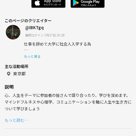
このページのクリエイター
@IBKTgq
最終ログイン:7月27日 20:28
仕事を辞めて大学に社会人入学する為
関東に引っ越してきました！
もっと見る
主な活動場所
資格取得を目指して心理学を勉強してます。
東京都
人とのコミュニケーションが好きです！
説明
よろしくお願い致します
心、人生をテーマに参加者の皆さんで語り合ったり、学びを深めます。
マインドフルネスや心理学、コミュニケーションを軸に人生や生き方に
ついて学びましょう
もっと読む…