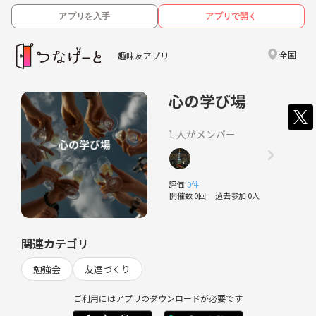
アプリを入手
アプリで開く
全国
趣味友アプリ
心の学び場
1 人がメンバー
評価
0件
開催数 0回
過去参加 0人
関連カテゴリ
勉強会
友達づくり
ご利用にはアプリのダウンロードが必要です