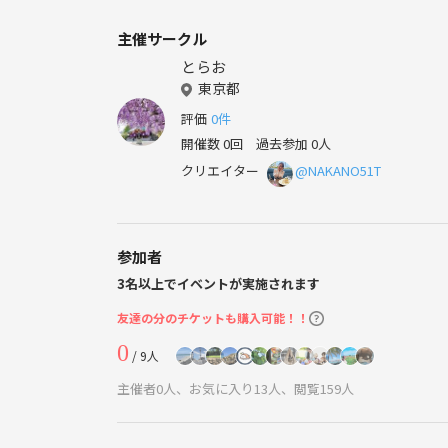
主催サークル
とらお
東京都
評価
0件
開催数 0回
過去参加 0人
クリエイター
@NAKANO51T
参加者
3名以上でイベントが実施されます
友達の分のチケットも購入可能！！
0
/ 9人
主催者0人、お気に入り13人、閲覧159人