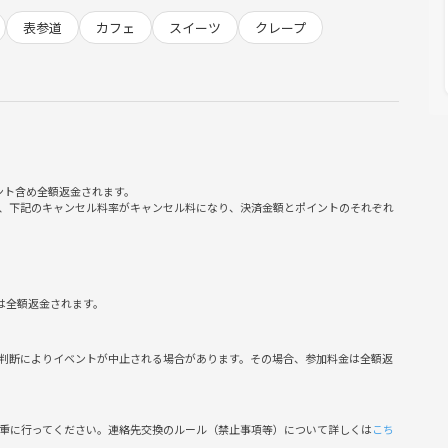
表参道
カフェ
スイーツ
クレープ
ント含め全額返金されます。
、下記のキャンセル料率がキャンセル料になり、決済金額とポイントのそれぞれ
は全額返金されます。
判断によりイベントが中止される場合があります。その場合、参加料金は全額返
慎重に行ってください。連絡先交換のルール（禁止事項等）について詳しくは
こち