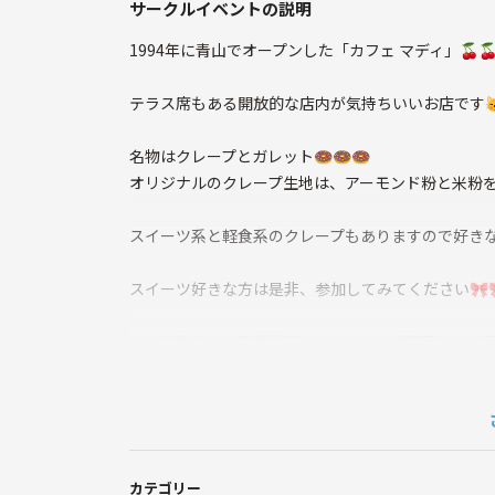
サークルイベントの説明
1994年に青山でオープンした「カフェ マディ」🍒🍒
テラス席もある開放的な店内が気持ちいいお店です😽
名物はクレープとガレット🍩🍩🍩
オリジナルのクレープ生地は、アーモンド粉と米粉を
スイーツ系と軽食系のクレープもありますので好きな
スイーツ好きな方は是非、参加してみてください🎀
※人気店の為、混雑状況によってはお店変更となる
飲食代各自負担
1ドリンクオーダー制
禁止事項
カテゴリー