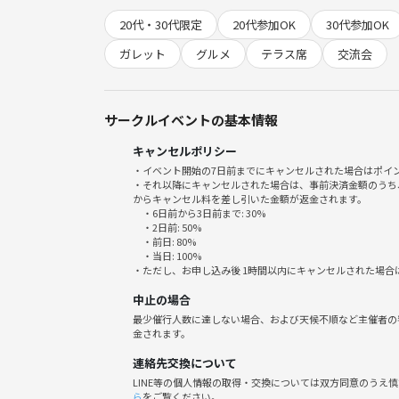
勧誘、ナンパ
20代・30代限定
20代参加OK
30代参加OK
他サークルの宣伝
強引な連絡先交換
ガレット
グルメ
テラス席
交流会
その他迷惑行為
サークルイベントの基本情報
キャンセルポリシー
・イベント開始の7日前までにキャンセルされた場合はポイ
・それ以降にキャンセルされた場合は、事前決済金額のうち
からキャンセル料を差し引いた金額が返金されます。
・6日前から3日前まで: 30%
・2日前: 50%
・前日: 80%
・当日: 100%
・ただし、お申し込み後 1時間以内にキャンセルされた場合
中止の場合
最少催行人数に達しない場合、および天候不順など主催者の
金されます。
連絡先交換について
LINE等の個人情報の取得・交換については双方同意のうえ
ら
をご覧ください。