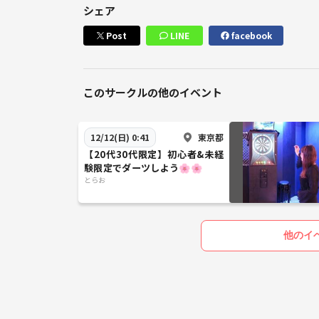
シェア
Post
LINE
facebook
このサークルの他のイベント
東京都
12/12(日) 0:41
【20代30代限定】初心者&未経
験限定でダーツしよう🌸🌸
とらお
他のイ