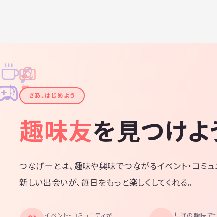
♫
✧
✦
✦
♪
✧
さあ、はじめよう
趣味友
を見つけよ
つなげーとは、趣味や興味でつながるイベント・コミュ
新しい出会いが、毎日をもっと楽しくしてくれる。
イベント・コミュニティが
共通の趣味で