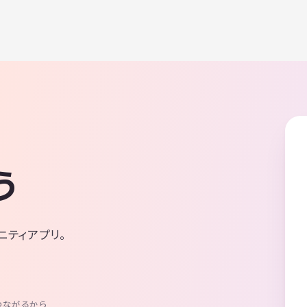
う
ニティアプリ。
つながるから