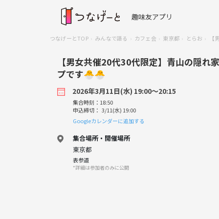
趣味友アプリ
つなげーとTOP
みんなで語る
カフェ会
東京都
とらお
【
【男女共催20代30代限定】青山の隠れ
プです🐣🐣
2026年3月11日(水) 19:00〜20:15
集合時刻：18:50
申込締切： 3/11(水) 19:00
Googleカレンダーに追加する
集合場所・開催場所
東京都
表参道
*詳細は参加者のみに公開