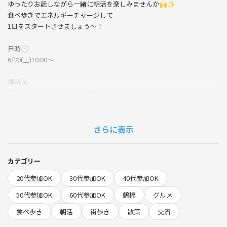
ゆったりお話しながら一緒に朝活を楽しみませんか🙌✨️
食べ歩きでエネルギーチャージして
1日をスタートさせましょう〜！
日時🕒
6/20(土)10:00〜
場所🇰🇷
鶴橋駅周辺(コリアタウン地域)
参加費💰
ご自身のお食事･お買い物代
さらに表示
こんな方におすすめ🙌
・グルメマーケットを楽しみたい方
カテゴリー
・朝活がしたい方
20代参加OK
30代参加OK
40代参加OK
・新しいお友達を作りたい方など
おひとり様でのご参加も大歓迎です☺️
50代参加OK
60代参加OK
鶴橋
グルメ
ぜひお気軽にご連絡ください✨
食べ歩き
朝活
街歩き
散策
交流