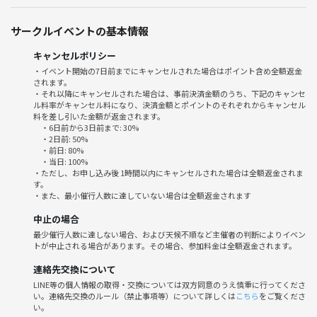
⚠トラブル防止のため参加される方どうしでの連絡先交換はご遠慮いた
サークルイベントの基本情報
だけますと幸いです。
⚠出会い・勧誘目的でのご参加はお断りさせていただきます。
キャンセルポリシー
・イベント開始の7日前までにキャンセルされた場合はポイント含め全額返金
されます。
・それ以降にキャンセルされた場合は、事前決済金額のうち、下記のキャンセ
ル料率がキャンセル料になり、決済金額とポイントのそれぞれからキャンセル
料を差し引いた金額が返金されます。
・6日前から3日前まで: 30%
・2日前: 50%
・前日: 80%
・当日: 100%
・ただし、お申し込み後 1時間以内にキャンセルされた場合は全額返金されま
す。
・また、最小催行人数に達していない場合は全額返金されます
中止の場合
最少催行人数に達しない場合、および天候不順など主催者の判断によりイベン
トが中止される場合があります。その場合、参加料金は全額返金されます。
連絡先交換について
LINE等の個人情報の取得・交換については双方同意のうえ慎重に行ってくださ
い。連絡先交換のルール（禁止事項等）について詳しくは
こちら
をご覧くださ
い。