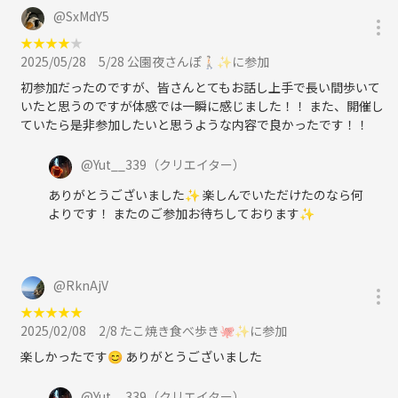
@
SxMdY5
★
★
★
★
★
2025/05/28
5/28 公園夜さんぽ🚶🏻✨に参加
初参加だったのですが、皆さんとてもお話し上手で長い間歩いて
いたと思うのですが体感では一瞬に感じました！！ また、開催し
ていたら是非参加したいと思うような内容で良かったです！！
@
Yut__339
（クリエイター）
ありがとうございました✨ 楽しんでいただけたのなら何
よりです！ またのご参加お待ちしております✨
@
RknAjV
★
★
★
★
★
2025/02/08
2/8 たこ焼き食べ歩き🐙✨に参加
楽しかったです😊 ありがとうございました
@
Yut__339
（クリエイター）