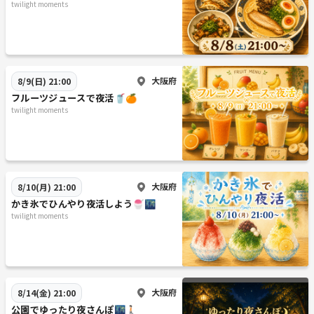
twilight moments
大阪府
8/9(日) 21:00
フルーツジュースで夜活🥤🍊
twilight moments
大阪府
8/10(月) 21:00
かき氷でひんやり夜活しよう🍧🌃
twilight moments
大阪府
8/14(金) 21:00
公園でゆったり夜さんぽ🌃🚶🏻