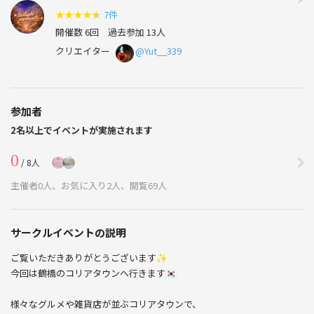
★
★
★
★
★
7件
開催数 6回
過去参加 13人
クリエイター
@Yut__339
参加者
2名以上でイベントが実施されます
0
/ 8人
主催者0人、お気に入り2人、閲覧69人
サークルイベントの説明
ご覧いただきありがとうございます✨️
今回は鶴橋のコリアタウンへ行きます🇰🇷
様々なグルメや雑貨店が並ぶコリアタウンで、