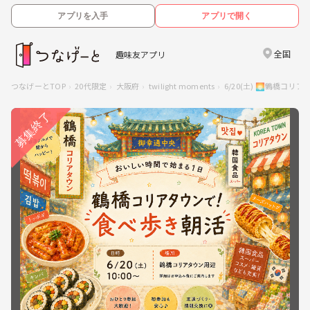
アプリを入手
アプリで開く
全国
趣味友アプリ
つなげーとTOP
20代限定
大阪府
twilight moments
6/20(土) 🌅鶴橋コ