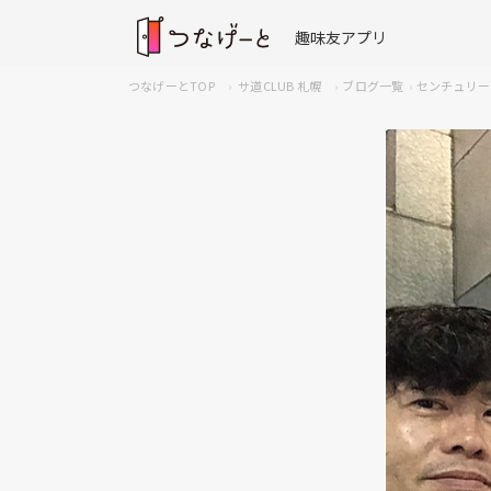
趣味友アプリ
つなげーとTOP
サ道CLUB 札幌
ブログ一覧
センチュリー