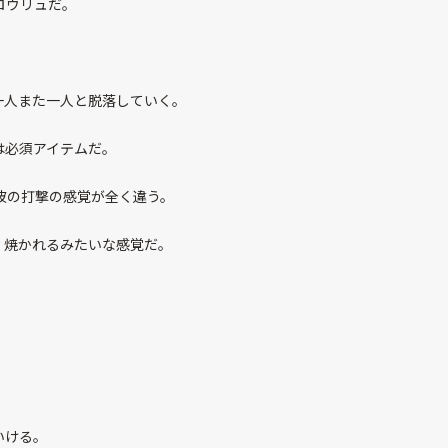
ロウリュだ。
一人また一人と脱落していく。
は必須アイテムだ。
波の打撃の感覚が全く違う。
、焼かれるみたいな感覚だ。
いける。