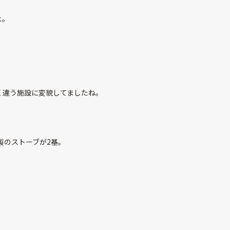
よ。
く違う施設に変貌してましたね。
製のストーブが2基。