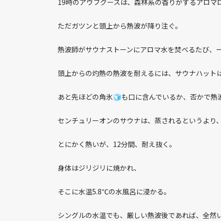
19時のアウフグースは、森林系の香りがするアロマ
ただガツンと頭上から熱波が降り注ぐ。
熱波師がサウナストーンにアロマ水を焚べるたび、
頭上からの灼熱の熱波を耐えるには、サウナハット
あと先ほどの角氷🧊も口に含んでいるか、否かで熱
センチュリーオンのサウナは、蒸されるというより
とにかく熱いが、12分間、耐え抜く。
身体はジリジリに焼かれ、
そこに水温5.8℃の水風呂に浸かる。
シングルの水温でも、厳しい熱波後であれば、全然