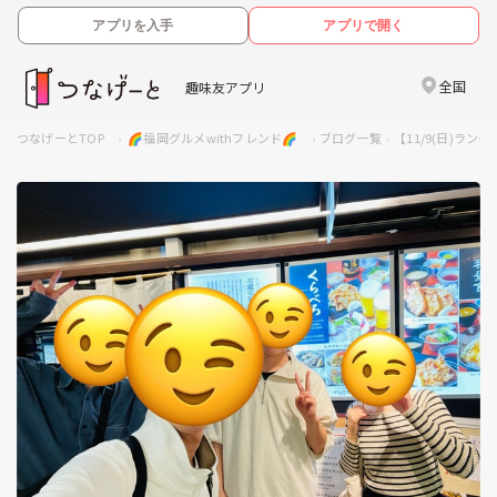
アプリを入手
アプリで開く
全国
趣味友アプリ
つなげーとTOP
🌈福岡グルメwithフレンド🌈
ブログ一覧
【11/9(日)ラン