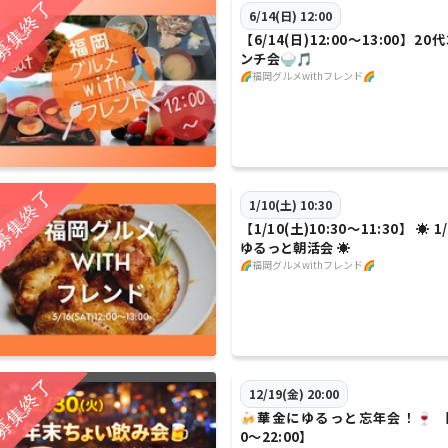
6/14(日) 12:00
【6/14(日)12:00〜13:00】2
ンチ会🍚🎵
🌈福岡グルメwithフレンド🌈
1/10(土) 10:30
【1/10(土)10:30〜11:30】 ☀️
ゆるっと朝活会 ☀️
🌈福岡グルメwithフレンド🌈
12/19(金) 20:00
🍻華金にゆるっと忘年会！🍷 【12
0〜22:00】