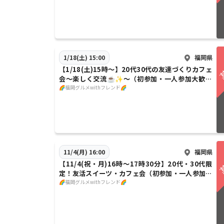
福岡県
1/18(土) 15:00
【1/18(土)15時～】20代30代の友達づくりカフェ
会～楽しく交流☕️✨～（初参加・一人参加大歓迎
🌈)
🌈福岡グルメwithフレンド🌈
福岡県
11/4(月) 16:00
【11/4(祝・月)16時～17時30分】20代・30代限
定！友活スイーツ・カフェ会（初参加・一人参加大
歓迎🌈）
🌈福岡グルメwithフレンド🌈