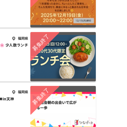
福岡県
開催🌸 少人数ランチ
福岡県
☀️in天神