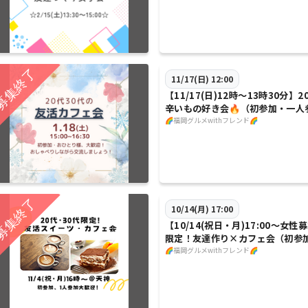
11/17(日) 12:00
【11/17(日)12時～13時30分】
辛いもの好き会🔥（初参加・一人
🌈福岡グルメwithフレンド🌈
10/14(月) 17:00
【10/14(祝日・月)17:00～女性
限定！友達作り×カフェ会（初参
迎🌈）
🌈福岡グルメwithフレンド🌈