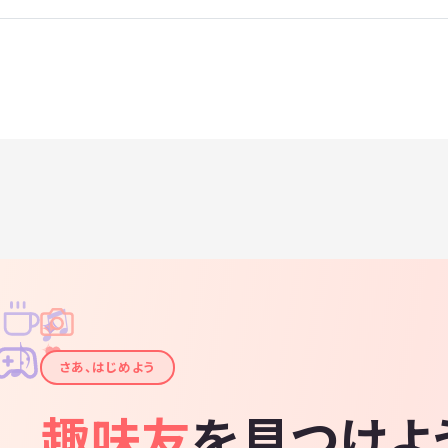
♫
✧
✦
✦
♪
✧
さあ、はじめよう
趣味友
を見つけよ