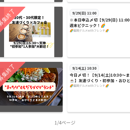
9/29(日) 11:00
※本日申込〆切【9/29(日) 11:
週末ピクニック！🌈
🌈福岡グルメwithフレンド🌈
9/14(土) 10:30
今日〆切！【9/14(土)10:30
☕】友達づくり・初参加・おひ
性主催🌈
🌈福岡グルメwithフレンド🌈
1/4ページ