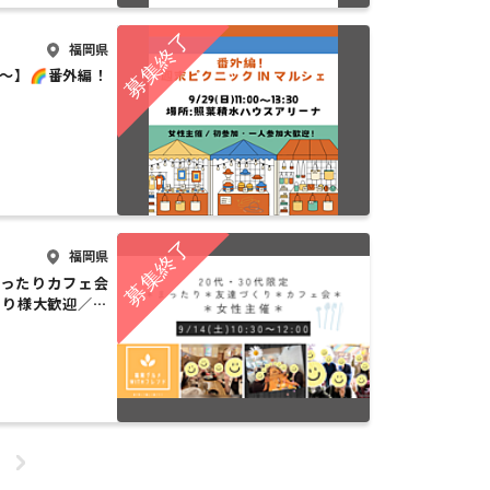
福岡県
00〜】🌈番外編！
福岡県
〜まったりカフェ会
とり様大歓迎／女