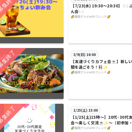
【7/23(水) 19:30〜20:30】 
ん会🍽️
🌈福岡グルメwithフレンド🌈
3/9(日) 16:00
【友達づくりカフェ会☕】新し
間を過ごそう！👫✨
🌈福岡グルメwithフレンド🌈
1/25(土) 15:00
【1/25(土)15時～】20代･30
会～楽しく交流☕️✨～（初参加
🌈）
🌈福岡グルメwithフレンド🌈