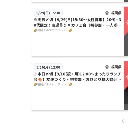
福岡県
9/29(日) 15:30
※明日〆切【9/29(日)15:30～女性募集】20代・3
0代限定！友達作り×カフェ会（初参加・一人参加
大歓迎🌈）
🌈福岡グルメwithフレンド🌈
福岡県
9/16(月) 12:00
※本日〆切【9/16(祝・月)12:00〜まったりランチ
会🍖】友達づくり・初参加・おひとり様大歓迎／
女性主催👩🌈
🌈福岡グルメwithフレンド🌈