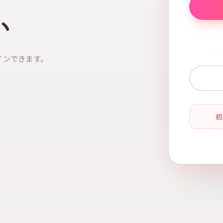
い
インできます。
初