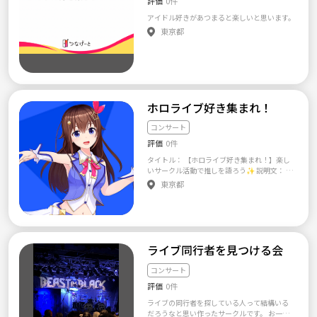
評価
0件
アイドル好きがあつまると楽しいと思います。
東京都
ホロライブ好き集まれ！
コンサート
評価
0件
タイトル： 【ホロライブ好き集まれ！】楽し
いサークル活動で推しを語ろう✨ 説明文： ホ
ロライブファンの皆さん、こんにちは！ホロ
東京都
ライブ好きのためのサークルを立ち上げまし
た🎉 このサークルでは、ホロライブの推しに
ついて語り合ったり、グッズ交換、最新の配
信情報を共有したり、楽しい時間を一緒に過
ごしましょう😊 ◆当日の流れ 1. 集合場所にて
メンバーと合流 2. 自己紹介タイム 3. ホロライ
ライブ同行者を見つける会
ブに関するトークセッション 4. フリートーク
＆交流タイム 5. 解散 🌱サークルの雰囲気 私た
コンサート
ちのサークルは、ホロライブが好きな人たち
評価
0件
が集まって、楽しく交流することを目的とし
ています。年齢や性別に関係なく、ホロライブ
ライブの同行者を探している人って結構いる
愛を共有できる仲間を作りましょう！ お一人
だろうなと思い作ったサークルです。 お一人