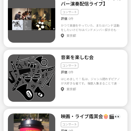
ons、ビル・エヴァンス
バー演奏配信ライブ】
一室（テレビ付き） 題名 L'Arc～en～Ciel LIVE
DVD映像作品鑑賞会 （以下これを「作品鑑賞
コンサート
会」という。） 趣旨 来年2021年（令和3年）
は、ラルクアンシエルの結成30周年となるた
評価
0件
め、30th L'Anniversary LIVEの開催の可能性を
かつて楽器をやっていた、またはバンド活動
期待し、これに向けて、ラルクアンシエルの
をしたいけど今はバンドメンバー探すのもラ
ファン同士の相互の交遊関係をつくり、又は
イブ場所を探すのも難しいという方々に向け
その友好交流の幅を広げ、なおかつその親睦を
東京都
て始めたサークルです！ LINEのオープンチャ
より一層深め合うことを目的といたします。
ット（匿名での参加可能です）にて「カバー
募集人数・定員 1回の開催につき、男女6名程
したい楽曲やミュージシャン」や「演奏した
度まで （当日の参加者は、合計6名程度を上限
いパート」を雑談で話しながら、メンバーを
といたします。） 参加料金・参加費用 主とし
音楽を楽しむ会
集めます。そして、趣味の合う人達と繋がって
て、レンタルスペースの場所代のみであり、
カバーの配信ライブをしましょう！ 配信ライ
次のとおりです。 男性1人当たり1,000円 女性
ブの機材、場所等はこちらが準備しておりま
コンサート
1人当たり1,000円 上記のとおり、ここに表示
すので、参加者の方々には楽しんで演奏して
する費用以外の経済的対価の徴収を求めるこ
評価
0件
頂くだけ！ こちらのオープンチャットにご参
とは、一切ありません。 必要な飲み物類等
加して頂けるだけであとは自分の好きな音
は、近隣のコンビニやスーパー等で買った
はじめまして！ 私は、ジャンル問わずピアノ
楽、やりたいパートについてお話ししましょ
り、食べ物類は、ウーバーイーツ等の配達サ
が大好きな者です。 複数人集まることで連弾
う！ オープンチャット「【演奏者コミュニテ
ービスを利用したり、参加者との相談の上、
や二台ピアノ、三重奏やアンサンブルなどた
東京都
ィ】ハイシンサークル」 https://line.me/ti/g
必要に応じて、調達いたします。 参加資格・
くさんの楽器との交流ができます。 また、イ
2/DwCzK9eZAZ-hy1BB7izrsA?utm_source=i
要件・条件 男性、女性ともに、満20歳以上満
ベントの開催、ストリートピアノ巡り、コン
nvitation&utm_medium=link_copy&utm_ca
50歳未満（満49歳以下）であること。 主催者
サート観賞会、ピアノ談義などできることに
mpaign=default 実際のライブ映像はこちら！
及び参加者との間で、連絡を遅滞なく取り合
幅が出るのではないかと思っております！ ま
UNCHAIN / departure https://youtu.be/NdXh
うことができること。 L'Arc～en～Cielのライ
だ立ち上げ段階なので、一緒に活動内容など
OqBsQ2o THE BACK HORN / ヘッドフォンチ
ブ映像作品（DVD媒体）を、参加者との相談
考えて、色んなことにチャレンジしていきま
映画・ライブ鑑賞会🍿🎬👀
ルドレン https://youtu.be/D2SRX4J8XQo こ
の上、当日、少なくとも1作品、持参できるこ
しょう！ よろしくお願いします！
の活動は音楽メディア【Soundhood-音楽のあ
と。 ご応募に当たって少なくともご提供いた
コンサート
ったあの頃にもどろう。-】が企画しているイ
だく情報 以下、ご参加のご応募に当たって、
ベントです。ご不明なことはお気軽にDM等で
評価
0件