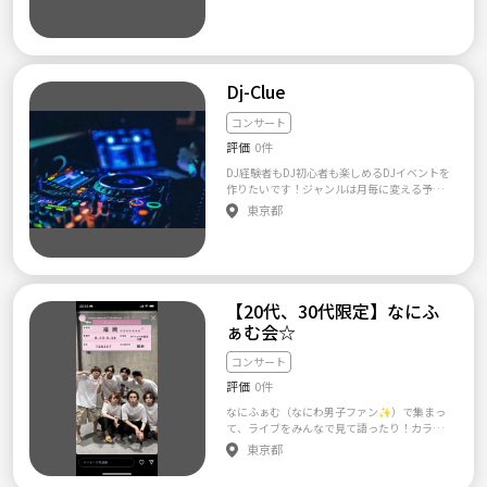
て新しい友人や音楽仲間を作ることもできま
す。初心者から上級者まで、どなたでも大歓迎
です。一緒に素晴らしい音楽体験を追求しまし
ょう！
Dj-Clue
コンサート
評価
0件
DJ経験者もDJ初心者も楽しめるDJイベントを
作りたいです！ジャンルは月毎に変える予定
です！
東京都
【20代、30代限定】なにふ
ぁむ会☆
コンサート
評価
0件
なにふぁむ（なにわ男子ファン✨）で集まっ
て、ライブをみんなで見て語ったり！カラオ
ケで歌ったり！楽しいことができればなと思
東京都
ってます！😊 なにふぁむ歴も誰推しかも箱推
しかも問いません！！！ なにふぁむ友達が増