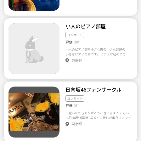
に映画館で映画を見る！という感じで進めて
行こうと考えています！✨ 以前は1人で映画
に行ってたんですが、 誰かと観た方が絶対楽
しい！と思ったのと、 なかなか友達との予定
が合わないこともあって、 このサークルを作
りました！ 私は、特に、ディズニーやミュー
小人のピアノ部屋
ジカル系、ラブロマンス、アクション系好き
です！ けど、色んなジャンルも冒険したいで
コンサート
す✨ ただ、ホラーは苦手です！笑 おススメあ
評価
0件
ったら、教えて下さい😊 一緒に映画行きたい
人、募集しています！✨✨ 【サークル設立の
小人のピアノ部屋小さな町の小さな部屋の、
想い】 最近、名古屋から東京に引っ越してき
小さなピアノの会です。 ピアノが初めての方
ました！ 名古屋でも映画サークルを主催して
も、昔やっていた方も もう長くやられている
東京都
いたのですが、東京でも開催して、映画好き
方も ただピアノの音色を聴きたいだけの方も
の方と楽しく映画見たい！と思っています！
ピアノを通して、ともに過ごすひとときはい
✨ 仕事が看護師で、不定休なので何曜日！と
かがですか？ ともに弾き語らいましょう。 弾
いう特定ができませんが、予定が合う方いた
きたい曲がお決まりの方はどうぞご用意して
ら、ぜひ一緒に映画行きたいです！ 気軽にメ
おいでください。 ピアノの音には、人の気持
ッセージ下さい😊✨
ちにそっと寄り添うふしぎな透明感と、温か
日向坂46ファンサークル
さがあるのです。 お仕事帰りや、たまの休
日、ふと時間が空いたとき… もし小人のピア
コンサート
ノ部屋が開いていたら、どうぞ寄り道にいら
評価
0件
っしゃってください。 一杯のお飲みものをご
用意して、一台のピアノとともにお待ちして
ご覧いただきありがとうございます！ こちら
おります。 きっとお帰りになられる頃には心
は日向坂46専推し&メイン推しが集うファンサ
地好い響きがからだを纏って、見える景色も
ークルです。 日向メインで応援している方が
東京都
少しだけ いつもと違ったものになるかもしれ
なかなかいないので、心細い思いをしている
ません。 Studio hibi-ki ～ピアノの集い～ 定員
ファンも少なくないと思います。 本サークル
5名 会費 3000円 ８月の開催日 17日(水)19時
は10月に立ち上げたばかりですので、新規の
～21時 25日(木)13時～15時 30日(火)18時～2