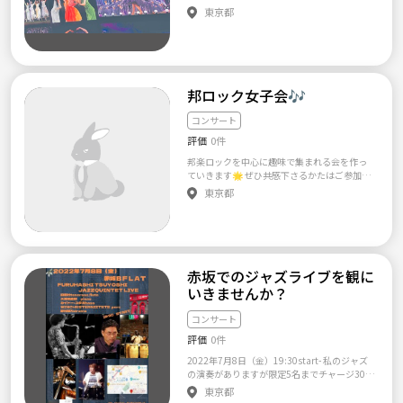
推しを語り合って、プチライブみたいな飲み
東京都
会をしています\(//∇//)\ 昔から好きな人も、
最近好きになった人も一緒に楽しく語れる会
です♪
邦ロック女子会🎶
コンサート
評価
0件
邦楽ロックを中心に趣味で集まれる会を作っ
ていきます🌟 ぜひ共感下さるかたはご参加下
さると嬉しいです✨ 好きなジャンル ♬︎邦ロッ
東京都
ク 特にワンオク♬︎ 最近色んなジャンル教えて
貰って 自身も趣味広げています！！ ❁⃘バチェ
ラー、バチェロレッテ❁⃘ 推しを語り合いたい
(((o(*ﾟ▽ﾟ*)o))) 実はこんな人が好き！ バチェ
ラー好きなんだけど周りに話せる友達がいな
かったってかた！ MARVEL 友達の企画に参加‪
赤坂でのジャズライブを観に
((((〃･ω･)ﾉ♡‬ 女性のカッコ良さも良き良き大
いきませんか？
好き！ でもなんだかんだブラックパンサーす
き！笑
コンサート
評価
0件
2022年7月8日（金）19:30start- 私のジャズ
の演奏がありますが限定5名までチャージ300
0円を招待でフリーにできます。（ドリンク代
東京都
等はかかります）もし興味がある方がいらし