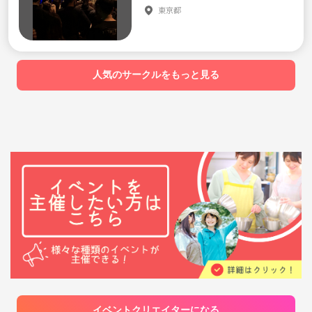
での参加も大歓迎です。初めての方でもすぐに
でライブを楽しんでいる人が同行者を探す寄
東京都
打ち解けられるよう、アットホームな雰囲気
り合い所みたいになれたら嬉しいな。
を大切にしています。みんなで楽しい時間を過
ごしながら、ホロライブの魅力を再発見しま
しょう✨ ⚠️注意事項⚠️ 以下の行為はご遠慮く
ださい。 ・勧誘、営業、告知、引き抜き、し
つこいナンパ、暴言など ・過度なナンパ行為
人気のサークルをもっと見る
や迷惑行為 ・開催内容や風景写真、動画のSN
S等への無許可投稿 サークルやイベントの輪を
乱す行動をする方、運営側の指示に従ってい
ただけない方や、運営側が参加者様としてふ
さわしくないと判断した方は、参加をお断り
する場合がございます。 皆さんと一緒に楽し
い時間を過ごせることを楽しみにしていま
す！ぜひご参加ください😊
イベントクリエイターになる