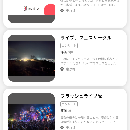
俗にSP盤と呼ばれるレコードをお茶を飲みな
がら鑑賞します。扱うレコードは主に80～90
年前のものとなります。 参加者様の御要望に
東京都
沿いつつ、多様な分野の音楽をお楽しみいた
だきたいと思います。
ライブ、フェスサークル
コンサート
評価
0件
一緒にライブやフェスに行く仲間を作りたい
です！！ 行きたいライブやフェスを出し合っ
て、行きたい人が行くという自由なサークル
東京都
にしたいです！ 1人だと行きづらい遠征などみ
んなで行ってみたいです！
フラッシュライブ隊
コンサート
評価
0件
音楽の輝きに参加することで、音楽に対する
理解が深まり、新たなジャンルやアーティス
トに出会うことができます。また、交流を通じ
東京都