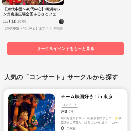
【30代中盤〜40代中心】横浜赤レ
ンガ倉庫広場全国ふるさとフェア
参加
11/1(日) 10:00
【30代中盤〜40代中心】楽学イベント・勉強会コミュニティ
神奈川
サークルイベントをもっと見る
人気の「コンサート」サークルから探す
チーム映画好き！in 東京
コンサート
評価
0件
映画好き集まれ〜！in 東京 初めまして！✨ 映
画好きの管理人、はるなと申します！ このサ
ークルでは、映画好きの人と集まって、 一緒
東京都