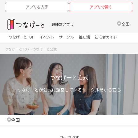
アプリを入手
アプリで開く
全国
趣味友アプリ
つなげーとTOP
イベント
サークル
推し活
初心者ガイド
つなげーとTOP
つなげーと公式
つなげーと公式
つなげーとが公式に運営しているサークルだから安心
全国
日付で探す