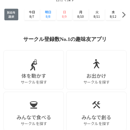
今日
明日
日
月
火
水
別日を
8/7
8/8
8/9
8/10
8/11
8/12
選択
木
金
土
日
月
火
8/13
8/14
8/15
8/16
8/17
8/18
水
木
金
土
日
月
サークル登録数No.1の趣味友アプリ
8/19
8/20
8/21
8/22
8/23
8/24
火
水
木
金
土
日
8/25
8/26
8/27
8/28
8/29
8/30
月
火
水
木
金
土
8/31
9/1
9/2
9/3
9/4
9/5
体を動かす
お出かけ
サークルを探す
サークルを探す
みんなで食べる
みんなで創る
サークルを探す
サークルを探す