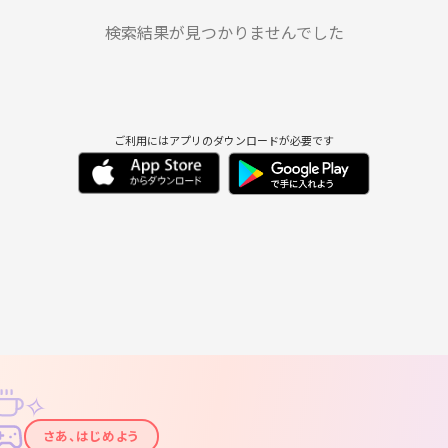
水
木
金
土
日
月
9/2
9/3
9/4
9/5
9/6
9/7
検索結果が見つかりませんでした
ご利用にはアプリのダウンロードが必要です
✧
✦
さあ、はじめよう