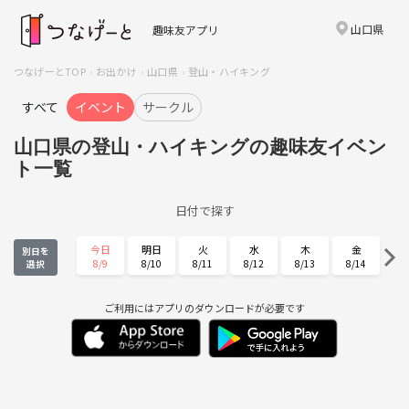
山口県
趣味友アプリ
つなげーとTOP
お出かけ
山口県
登山・ハイキング
すべて
イベント
サークル
山口県の登山・ハイキングの趣味友イベン
ト一覧
日付で探す
今日
明日
火
水
木
金
別日を
8/9
8/10
8/11
8/12
8/13
8/14
選択
土
日
月
火
水
木
8/15
8/16
8/17
8/18
8/19
8/20
ご利用にはアプリのダウンロードが必要です
金
土
日
月
火
水
8/21
8/22
8/23
8/24
8/25
8/26
木
金
土
日
月
火
8/27
8/28
8/29
8/30
8/31
9/1