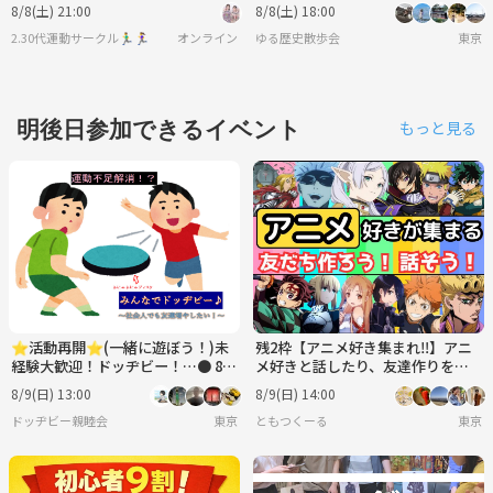
8/8(土) 21:00
8/8(土) 18:00
2.30代運動サークル🏃‍♂️🏃‍♀️
オンライン
ゆる歴史散歩会
東京
明後日参加できるイベント
もっと見る
⭐︎活動再開⭐︎(一緒に遊ぼう！)未
残2枠【アニメ好き集まれ‼️】アニ
経験大歓迎！ドッヂビー！…● 8月
メ好きと話したり、友達作りをし
9日(日)13:00〜
よう✨️【🔰新規大歓迎】【20代30
8/9(日) 13:00
8/9(日) 14:00
代】
ドッヂビー親睦会
東京
ともつくーる
東京