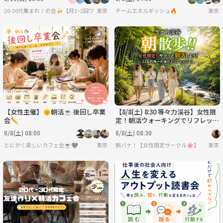
20-30代集まれ！の会🍻【月1~2回ワイン会などを開催】
東京
チームエネルギッシュ🔥
東京
【女性主催】🌞朝活☕ 後回し卒業
【8/8(土) 8:30 等々力渓谷】女性限
会✏️
定！朝活ウォーキングでリフレッシ
ュ！趣味友&散歩仲間作りたい人集
8/8(土) 08:00
8/8(土) 08:30
まれ☀️🌿
とにかく楽しいカフェ会☕️🩶
東京
旅バナ！【女性限定サークル🌸】
東京