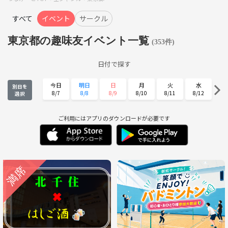
すべて
イベント
サークル
東京都の趣味友イベント一覧
(353件)
日付で探す
今日
明日
日
月
火
水
別日を
8/7
8/8
8/9
8/10
8/11
8/12
選択
木
金
土
日
月
火
8/13
8/14
8/15
8/16
8/17
8/18
ご利用にはアプリのダウンロードが必要です
水
木
金
土
日
月
8/19
8/20
8/21
8/22
8/23
8/24
火
水
木
金
土
日
8/25
8/26
8/27
8/28
8/29
8/30
月
火
水
木
金
土
8/31
9/1
9/2
9/3
9/4
9/5