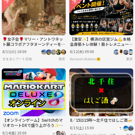
🌹女子会🌹マリー・アントワネッ
【激安✨️】横浜の区営ジム💪本格
ト展コラボアフタヌーンティーを堪
全身筋トレ体験！筋トレメニューを
能♪♪
覚えて実践！少しキツめですが達成
8/11(火) 18:00
8/12(水) 09:00
感MAX✨
きままにアート日和
東京
Random Walkers🤗
東京
【オンラインゲーム】Switchのマ
8／15㈯15時〜北千住ではしご酒🍻
リオカートDXで盛り上がろう✨
8/15(土) 15:00
【🔰ゲーム初心者歓迎】
8/14(金) 20:00