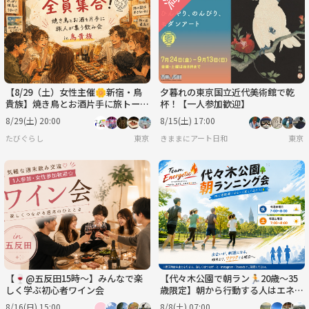
【8/29（土）女性主催🌼新宿・鳥
夕暮れの東京国立近代美術館で乾
貴族】焼き鳥とお酒片手に旅トーク
杯！【一人参加歓迎】
しましょ✈️旅人飲み会🍺🏮
8/29(土) 20:00
8/15(土) 17:00
たびぐらし
東京
きままにアート日和
東京
【🍷@五反田15時〜】みんなで楽
【代々木公園で朝ラン🏃20歳～35
しく学ぶ初心者ワイン会
歳限定】朝から行動する人はエネル
ギッシュ🔥
8/16(日) 15:00
8/8(土) 07:00