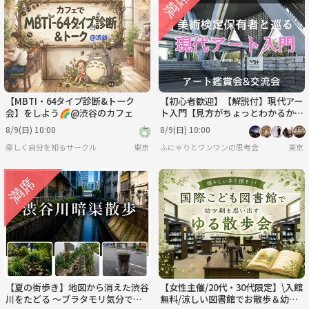
【MBTI・64タイプ診断&トーク
【初心者歓迎】【解説付】現代アー
会】をしよう🌈@渋谷のカフェ
ト入門【見方がちょっとわかるか
も？】/ 美術検定保有者と巡る＠東
8/9(日) 10:00
8/9(日) 10:00
京都現代美術館
楽しく自分を知るサークル
東京
ふにゃりとワンワンの思考会
東京
【夏の街歩き】地図から消えた渋谷
【女性主催/20代・30代限定】\入館
川をたどる ～ブラタモリ気分で歩
無料/涼しい図書館でお散歩＆幼少