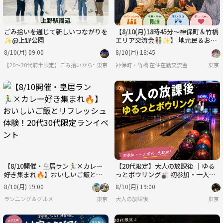
ごみ拾いを通じて新しいつながりを
【8/10(月)18時45分～神保町＆竹橋
✨@上野公園
エリア交流会👫✨】 地元民＆お勤
め限定でご近所仲間を増やそう！
8/10(月) 09:00
8/10(月) 18:45
【20～30代前半限定】ごみ拾いからつながりを【TECL】
東京
神保町・竹橋 在住在勤交流会
東京
【8/10開催・皇居ラン🏃‍♂️×カレー
【20代限定】大人の放課後 ｜ゆる
好き集まれ🔥】おいしいご飯とリ
っとボウリング🎳 初参加・一人参
フレッシュ体験！20代30代限定ラ
加歓迎！
8/10(月) 19:00
8/10(月) 19:00
ンイベント
ランニング＆グルメ
東京
大人の放課後
東京