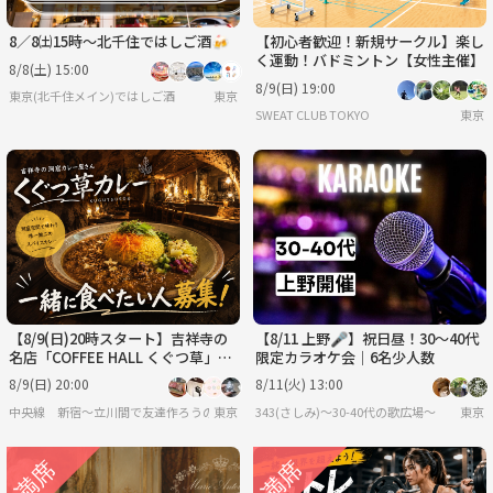
8／8㈯15時〜北千住ではしご酒🍻
【初心者歓迎！新規サークル】楽し
く運動！バドミントン【女性主催】
8/8(土) 15:00
8/9(日) 19:00
東京(北千住メイン)ではしご酒
東京
SWEAT CLUB TOKYO
東京
【8/9(日)20時スタート】吉祥寺の
【8/11 上野🎤】祝日昼！30〜40代
名店「COFFEE HALL くぐつ草」
限定カラオケ会｜6名少人数
で、一緒にカレーを食べませんか？
8/9(日) 20:00
8/11(火) 13:00
🍛
中央線 新宿〜立川間で友達作ろうの会
東京
343(さしみ)〜30-40代の歌広場〜
東京