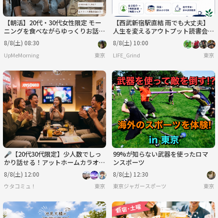
【朝活】20代・30代女性限定 モー
【西武新宿駅直結 雨でも大丈夫】
ニングを食べながらゆっくりお話し
人生を変えるアウトプット読書会｜
しましょう〜！🌿☕️
本を読み、語り、行動を変えて未来
8/8(土) 08:30
8/8(土) 10:00
を変える会
UpMeMorning
東京
LIFE_Grind
東京
🎤【20代30代限定】少人数でしっ
99%が知らない武器を使ったロマ
かり話せる！アットホームカラオケ
ンスポーツ
交流会♪🥤
8/8(土) 12:00
8/8(土) 12:30
ウタコミュ！
東京
東京ジャガースポーツ
東京