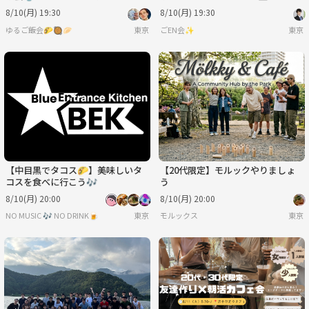
いきませんか？🇮🇩✨
アットホーム交流会✨
8/10(月) 19:30
8/10(月) 19:30
ゆるご飯会🌮🥘🥟
東京
ごEN会✨
東京
【中目黒でタコス🌮】美味しいタ
【20代限定】モルックやりましょ
コスを食べに行こう🎶
う
8/10(月) 20:00
8/10(月) 20:00
NO MUSIC 🎶 NO DRINK🍺
東京
モルックス
東京