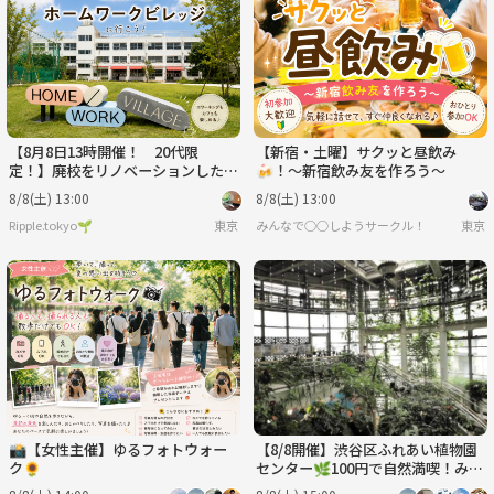
【8月8日13時開催！ 20代限
【新宿・土曜】サクッと昼飲み
定！】廃校をリノベーションしたカ
🍻！～新宿飲み友を作ろう～
フェに行こう✨☕️
8/8(土) 13:00
8/8(土) 13:00
Ripple.tokyo🌱
東京
みんなで○○しようサークル！
東京
📸【女性主催】ゆるフォトウォー
【8/8開催】渋谷区ふれあい植物園
ク🌻
センター🌿100円で自然満喫！みん
なで楽しむ夏限定・緑の癒やし体験