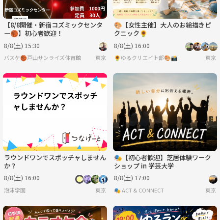
【8/8開催・新宿コズミックセンタ
🎨【女性主催】大人のお絵描きピ
ー🏀】初心者歓迎！
クニック🌻
8/8(土) 15:30
8/8(土) 16:00
バスケ🏀戸山サンライズ体育館
東京
🌻ゆるクリエイト部🎨📸
東京
ラウンドワンでスポッチャしません
🎭【初心者歓迎】芝居体験ワーク
か？
ショップ in 学芸大学
8/8(土) 16:00
8/8(土) 17:00
泡沫学園
東京
🎭 ACT & CONNECT
東京