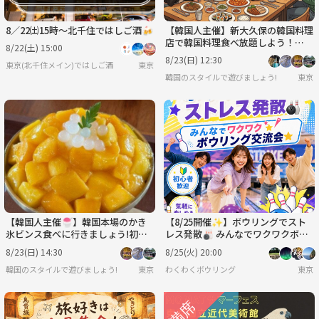
8／22㈯15時〜北千住ではしご酒🍻
【韓国人主催】新大久保の韓国料理
店で韓国料理食べ放題しよう！🍲
8/22(土) 15:00
いろんな韓国料理の由来とか韓国本
8/23(日) 12:30
東京(北千住メイン)ではしご酒
東京
場話も！✨
韓国のスタイルで遊びましょう!
東京
【韓国人主催🍧】韓国本場のかき
【8/25開催✨】ボウリングでスト
氷ビンス食べに行きましょう!初参
レス発散🎳 みんなでワクワクボウ
加・グルメ仲間歓迎✨
リング交流会⭐️
8/23(日) 14:30
8/25(火) 20:00
韓国のスタイルで遊びましょう!
東京
わくわくボウリング
東京