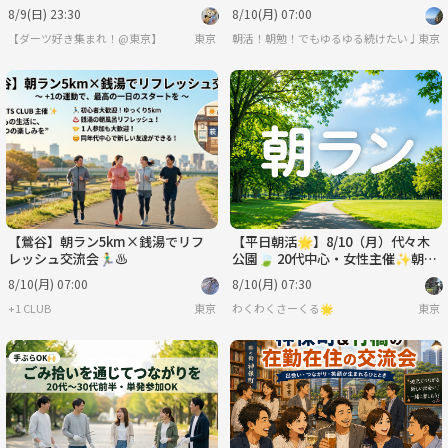
8/9(日) 23:30
8/10(月) 07:00
【ダーツ好き集まれ！@東京】
東京
朝活！朝勉！でもゆるゆる続けたい♪
東京
【鶯谷】朝ラン5km×銭湯でリフ
【平日朝活🌟】8/10（月）代々木
レッシュ交流会🏃‍♂️♨️
公園🍃 20代中心・女性主催✨朝の
ランニングで心も体もリフレッシュ
8/10(月) 07:00
8/10(月) 07:30
🌞
+1 CLUB
東京
わくわくさーくる🌟
東京