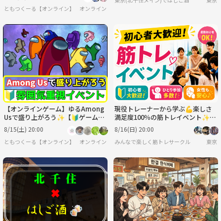
東京(北千住メイン)ではしご酒
東京
ともつくーる【オンライン】
オンライン
【オンラインゲーム】ゆるAmong
現役トレーナーから学ぶ💪楽しさ
Usで盛り上がろう✨【🔰ゲーム初
満足度100％の筋トレイベント✨
心者歓迎】
【初心者大歓迎🔰】【ひとり参加
8/15(土) 20:00
8/16(日) 20:00
多数】【女性も安心♪】
ともつくーる【オンライン】
オンライン
みんなで楽しく筋トレサークル
東京