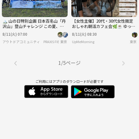
🏔️ 山の日特別企画 日本百名山「丹
【女性主催】20代・30代女性限定
沢山」登山チャレンジ この夏、山
おしゃれ朝活カフェ会🌿☕️ ゆっく
の日に百名山へ。
りお話ししましょ〜
8/11(火) 07:00
8/11(火) 08:30
アウトドアコミュニティ PRAXIS FIELD
東京
UpMeMorning
東京
1/5ページ
ご利用にはアプリのダウンロードが必要です