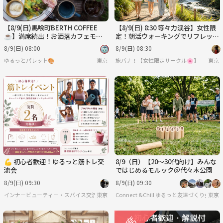
【8/9(日)馬喰町BERTH COFFEE
【8/9(日) 8:30 等々力渓谷】女性限
☕️】満席続出！お洒落カフェモー
定！朝活ウォーキングでリフレッシ
ニングで素敵な朝活体験✨
ュ！趣味友&散歩仲間作りたい人集
8/9(日) 08:00
8/9(日) 08:30
まれ☀️🌿
ゆるっとパレット🎨
東京
旅バナ！【女性限定サークル🌸】
東京
💪 初心者歓迎！ゆるっと筋トレ交
8/9（日）【20～30代向け】みんな
流会
ではじめるモルック＠代々木公園
8/9(日) 09:30
8/9(日) 09:30
インナービューティー・スパイス交流会🍛🌿
東京
Connect &Chill ゆるっと友達づくり会
東京