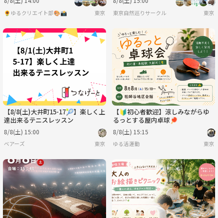
8/8(土) 14:00
8/8(土) 15:00
✨
🌻ゆるクリエイト部🎨📸
東京
東京自然巡りサークル
東京
【8/8(土)大井町15-17🎾】楽しく上
【🔰初心者歓迎】涼しみながらゆ
達出来るテニスレッスン
るっとする屋内卓球🏓
8/8(土) 15:00
8/8(土) 15:15
ベアーズ
東京
ゆる活運動
東京