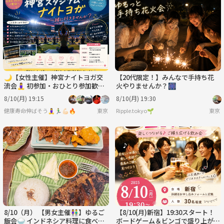
🌙【女性主催】神宮ナイトヨガ交
【20代限定！】みんなで手持ち花
流会🧘‍♀️ 初参加・おひとり参加歓迎
火やりませんか？🎆
✨
8/10(月) 19:15
8/10(月) 19:30
健康寿命伸ばそう🧘‍♀️🏃‍♂️💪🏻🔥
東京
Ripple.tokyo🌱
東京
8/10（月） 【男女主催👫】ゆるご
【8/10(月)新宿】19:30スタート！
飯会🍚 インドネシア料理に食べに
ボードゲーム＆ビンゴで盛り上がる