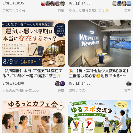
く暗渠散歩～
期を思い出す本を探そう✨
8/9(日) 10:35
8/9(日) 14:00
東京てくてく会
東京
ゆるっと世界を広げよう✨
東京
【8/9開催】本当に“運気”は存在す
🎉 【祝・第1回/超少人数6名限定】
る？占い師と一緒に検証お茶会✨
主催者も初心者😳池袋でゆる〜く
楽しむ！ピックルボール体験会 🎾
8/9(日) 14:00
8/9(日) 14:00
人生の成功法則研究labo
東京
漫喫クラス
東京