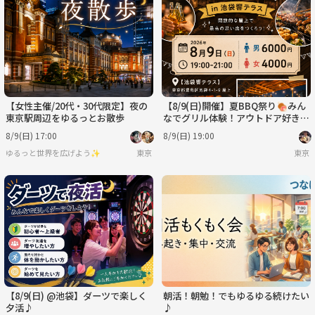
【女性主催/20代・30代限定】夜の
【8/9(日)開催】夏BBQ祭り🍖みん
東京駅周辺をゆるっとお散歩
なでグリル体験！アウトドア好き限
定・毎回満席✨
8/9(日) 17:00
8/9(日) 19:00
ゆるっと世界を広げよう✨
東京
東京
【8/9(日) @池袋】ダーツで楽しく
朝活！朝勉！でもゆるゆる続けたい
夕活♪
♪