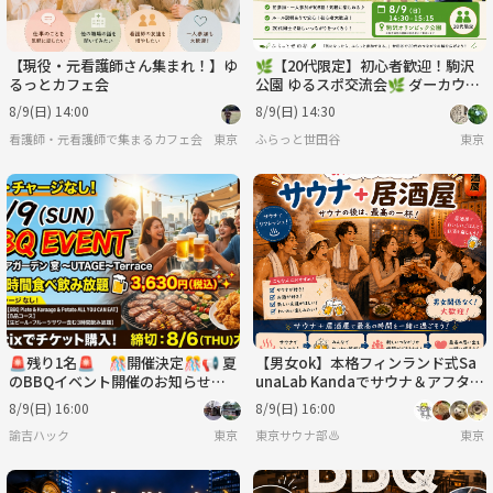
【現役・元看護師さん集まれ！】ゆ
🌿【20代限定】初心者歓迎！駒沢
るっとカフェ会
公園 ゆるスポ交流会🌿 ダーカウ＆
インディアカ
8/9(日) 14:00
8/9(日) 14:30
看護師・元看護師で集まるカフェ会
東京
ふらっと世田谷
東京
🚨残り1名🚨 🎊開催決定🎊📢 夏
【男女ok】本格フィンランド式Sa
のBBQイベント開催のお知らせ！
unaLab Kandaでサウナ＆アフター
🍖🍺✨
居酒屋交流会！！🍻
8/9(日) 16:00
8/9(日) 16:00
諭吉ハック
東京
東京サウナ部♨️
東京