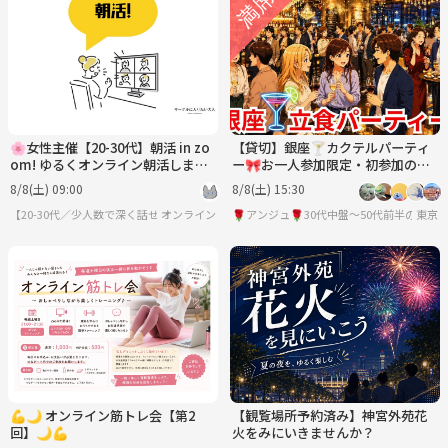
🌸女性主催【20-30代】朝活 in zo
【貸切】銀座🍸カクテルパーティ
om! ゆるくオンライン朝活しませ
ー🎀お一人参加限定・初参加の方
んか？
大歓迎😀30代中盤～40代の方限定
8/8(土) 09:00
8/8(土) 15:30
【20-30代／少人数で深く話せる】サークルに入りたい大人
オンライン
🌹アンジュ🌹30代中盤～50代前半の友達
東京
💪🌙 オンライン筋トレ会【第2
【観覧場所予約済み】神宮外苑花
回】🌙💪
火をみにいきませんか？