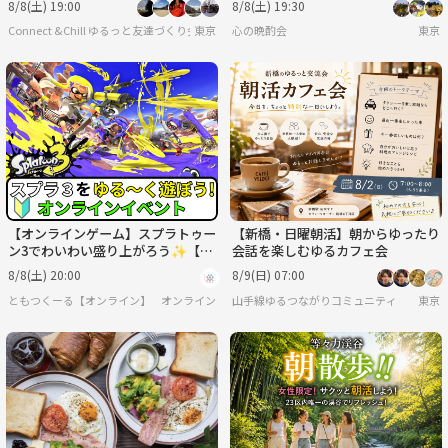
8/8(土) 19:00
8/8(土) 19:30
Connect &Chill ゆるっと友達づくり会
東京
心の晩酌会
東京
【オンラインゲーム】スプラトゥー
【新橋・日曜朝活】朝からゆったり
ン3でわいわい盛り上がろう✨【🔰
会話を楽しむゆるカフェ会
ゲーム初心者歓迎】
8/8(土) 20:00
8/9(日) 07:00
ともつくーる【オンライン】
オンライン
山手線ゆるつながりコミュニティ
東京