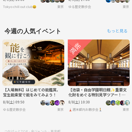
Tokyo chill out club😀
東京
ゆる歴史散歩会
東京
今週の人気イベント
もっと見る
【入場無料】はじめての能鑑賞。
【池袋・自由学園明日館✨重要文
宝生能楽堂で能をみてみよう！
化財をめぐる特別見学ツアー！建
築好き歓迎／
8/8(土) 09:50
8/8(土) 10:30
ゆる歴史散歩会
東京
🗼週末都内お散歩会🚶
東京
つなげーとTOP
全ジャンル
東京都