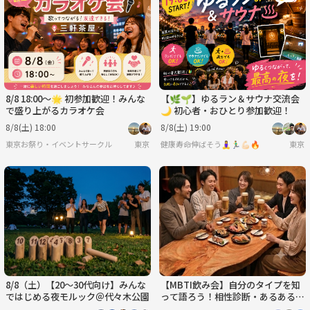
8/8 18:00〜🌟 初参加歓迎！みんな
【🌿‬🌱】ゆるラン＆サウナ交流会
で盛り上がるカラオケ会
🌙 初心者・おひとり参加歓迎！
8/8(土) 18:00
8/8(土) 19:00
東京お祭り・イベントサークル
東京
健康寿命伸ばそう🧘‍♀️🏃‍♂️💪🏻🔥
東京
8/8（土）【20～30代向け】みんな
【MBTI飲み会】自分のタイプを知
ではじめる夜モルック＠代々木公園
って語ろう！相性診断・あるあるト
ークで盛り上がる夜🍻