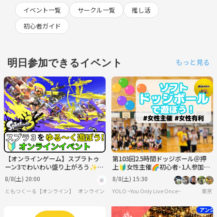
イベント一覧
サークル一覧
推し活
初心者ガイド
明日参加できるイベント
もっと見る
【オンラインゲーム】スプラトゥ
第103回2.5時間ドッジボール＠押
ーン3でわいわい盛り上がろう✨
上🔰女性主催🌈初心者･1人参加歓
【🔰ゲーム初心者歓迎】
迎│国際交流🉑
8/8(土) 20:00
8/8(土) 15:30
ともつくーる【オンライン】
オンライン
YOLO ~You Only Live Once~
東京