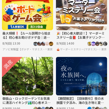
最大規模❗️【ルール説明から始ま
🎉【初心者大歓迎！】マーダーミ
る】初心者お助けボドゲ会｜途中
ステリー会📕【お菓子ドリンク
参加OK 8/9
付】【ボードゲーム、マダミス】
8/9(日) 13:30
8/9(日) 14:00
アソビ実験室【ボドゲ・マダミス・サバゲー】
東京
🎪マーダーミステリー(マダミス)・ボード
東京
御岳山・ロックガーデンでお気楽
【期間限定】【団体割引】夜の水
に清涼ハイキング🏞初心者オスス
族園で夕涼み、海の生き物と夏の
メコース🔰
ひんやり時間を楽しもう🐟✨
8/9(日) 10:00
8/9(日) 17:00